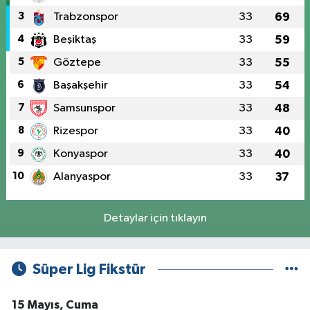
3
Trabzonspor
33
69
4
Beşiktaş
33
59
5
Göztepe
33
55
6
Başakşehir
33
54
7
Samsunspor
33
48
8
Rizespor
33
40
9
Konyaspor
33
40
10
Alanyaspor
33
37
Detaylar için tıklayın
Süper Lig Fikstür
15 Mayıs, Cuma