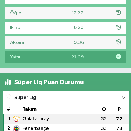
Öğle
12:32
İkindi
16:23
Akşam
19:36
Yatsı
21:09
Süper Lig Puan Durumu
Süper Lig
#
Takım
O
P
1
Galatasaray
33
77
2
Fenerbahçe
33
73