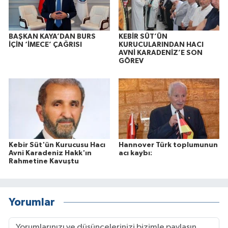
BAŞKAN KAYA’DAN BURS
KEBİR SÜT’ÜN
İÇİN ‘İMECE’ ÇAĞRISI
KURUCULARINDAN HACI
AVNİ KARADENİZ’E SON
GÖREV
Kebir Süt'ün Kurucusu Hacı
Hannover Türk toplumunun
Avni Karadeniz Hakk'ın
acı kaybı:
Rahmetine Kavuştu
Yorumlar