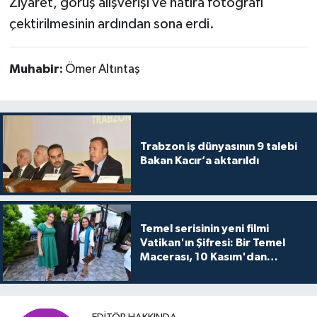
Ziyaret, görüş alışverişi ve hatıra fotoğrafı
çektirilmesinin ardından sona erdi.
Muhabir:
Ömer Altıntaş
Trabzon iş dünyasının 9 talebi
Bakan Kacır’a aktarıldı
Temel serisinin yeni filmi
Vatikan'ın Şifresi: Bir Temel
Macerası, 10 Kasım'dan
itibaren sinemalarda seyirciyle
buluşuyo