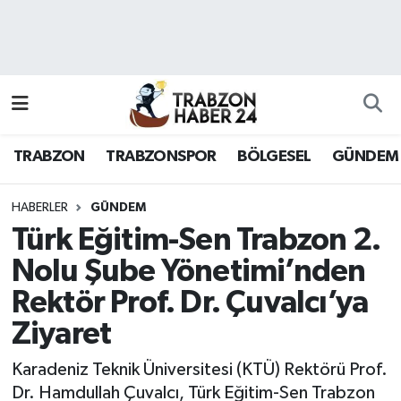
RESMÎ REKLAM
Nöbetçi Eczaneler
Hava Durumu
TRABZON
TRABZONSPOR
BÖLGESEL
GÜNDEM
Namaz Vakitleri
Trafik Durumu
HABERLER
GÜNDEM
Türk Eğitim-Sen Trabzon 2.
Süper Lig Puan Durumu ve Fikstür
Nolu Şube Yönetimi’nden
Rektör Prof. Dr. Çuvalcı’ya
Tüm Manşetler
Ziyaret
Son Dakika Haberleri
Karadeniz Teknik Üniversitesi (KTÜ) Rektörü Prof.
Haber Arşivi
Dr. Hamdullah Çuvalcı, Türk Eğitim-Sen Trabzon