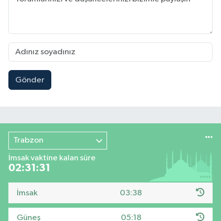
Gönder
Trabzon
İmsak vaktine kalan süre
02:31:30
İmsak
03:38
Güneş
05:18