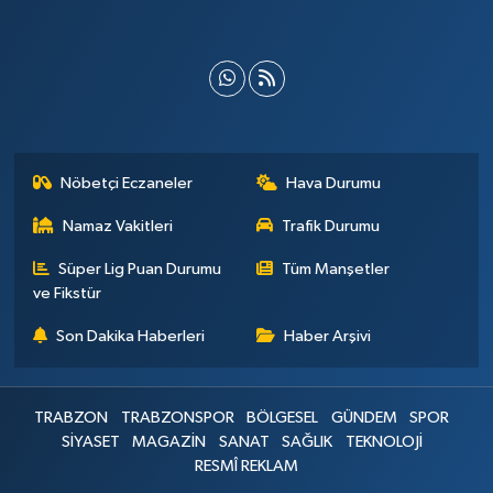
Nöbetçi Eczaneler
Hava Durumu
Namaz Vakitleri
Trafik Durumu
Süper Lig Puan Durumu
Tüm Manşetler
ve Fikstür
Son Dakika Haberleri
Haber Arşivi
TRABZON
TRABZONSPOR
BÖLGESEL
GÜNDEM
SPOR
SİYASET
MAGAZİN
SANAT
SAĞLIK
TEKNOLOJİ
RESMÎ REKLAM