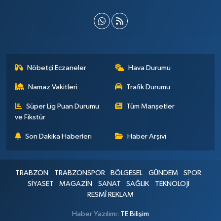
Nöbetçi Eczaneler
Hava Durumu
Namaz Vakitleri
Trafik Durumu
Süper Lig Puan Durumu
Tüm Manşetler
ve Fikstür
Son Dakika Haberleri
Haber Arşivi
TRABZON
TRABZONSPOR
BÖLGESEL
GÜNDEM
SPOR
SİYASET
MAGAZİN
SANAT
SAĞLIK
TEKNOLOJİ
RESMÎ REKLAM
Haber Yazılımı:
TE Bilişim