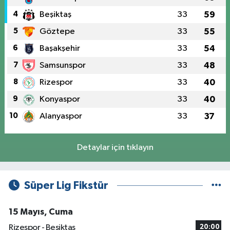
4
Beşiktaş
33
59
5
Göztepe
33
55
6
Başakşehir
33
54
7
Samsunspor
33
48
8
Rizespor
33
40
9
Konyaspor
33
40
10
Alanyaspor
33
37
Detaylar için tıklayın
Süper Lig Fikstür
15 Mayıs, Cuma
Rizespor - Beşiktaş
20:00