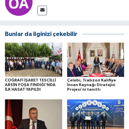
Bunlar da ilginizi çekebilir
COĞRAFİ İŞARET TESCİLLİ
Çelebi, Trabzon Kalifiye
ARSİN FOŞA FINDIĞI'NDA
İnsan Kaynağı Stratejisi
İLK HASAT YAPILDI
Projesi'ni tanıttı