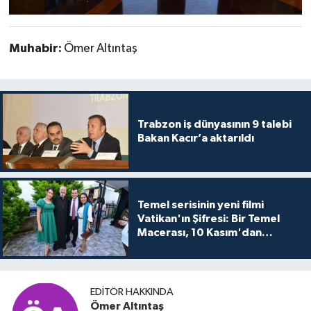
Muhabir:
Ömer Altıntaş
Trabzon iş dünyasının 9 talebi
Bakan Kacır’a aktarıldı
Temel serisinin yeni filmi
Vatikan'ın Şifresi: Bir Temel
Macerası, 10 Kasım'dan
itibaren sinemalarda seyirciyle
buluşuyo
EDITÖR HAKKINDA
Ömer Altıntaş