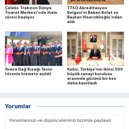
Çelebi: Trabzon Dünya
TTSO Akreditasyon
Ticaret Merkezi'nde ihale
Belgesi’ni Bakan Bolat ve
süreci başlıyor
Başkan Hisarcıklıoğlu’ndan
aldı
Yomra Dağ Kızağı Tesisi
Kebir, Türkiye’nin ikinci 500
törenle hizmete açıldı!
büyük sanayi kuruluşu
arasında gücünü bir kez
daha kanıtladı
Yorumlar