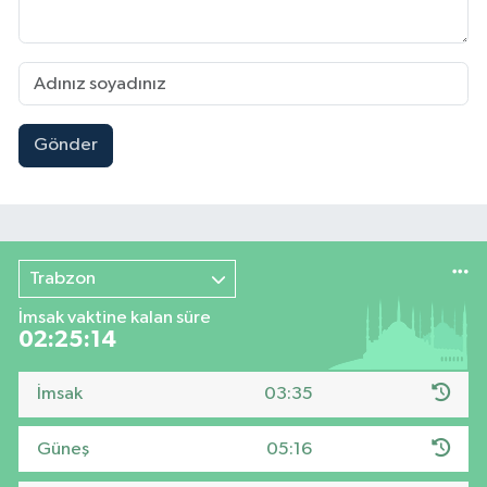
Gönder
Trabzon
İmsak vaktine kalan süre
02:25:13
İmsak
03:35
Güneş
05:16