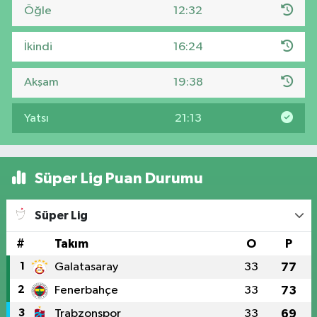
Öğle
12:32
İkindi
16:24
Akşam
19:38
Yatsı
21:13
Süper Lig Puan Durumu
Süper Lig
#
Takım
O
P
1
Galatasaray
33
77
2
Fenerbahçe
33
73
3
Trabzonspor
33
69