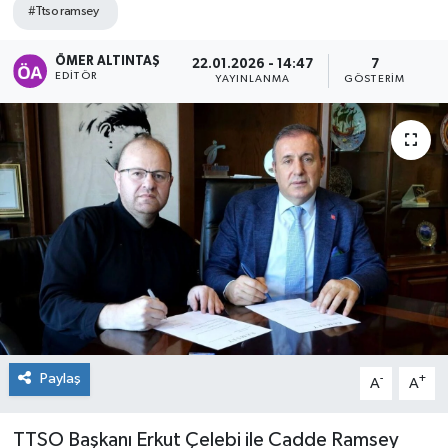
#Ttso ramsey
ÖMER ALTINTAŞ
22.01.2026 - 14:47
7
EDITÖR
YAYINLANMA
GÖSTERIM
Paylaş
-
+
A
A
TTSO Başkanı Erkut Çelebi ile Cadde Ramsey