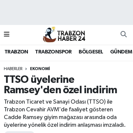
RESMÎ REKLAM
Nöbetçi Eczaneler
Hava Durumu
TRABZON
TRABZONSPOR
BÖLGESEL
GÜNDEM
Namaz Vakitleri
Trafik Durumu
HABERLER
EKONOMI
TTSO üyelerine
Süper Lig Puan Durumu ve Fikstür
Ramsey'den özel indirim
Tüm Manşetler
Trabzon Ticaret ve Sanayi Odası (TTSO) ile
Trabzon Cevahir AVM'de faaliyet gösteren
Son Dakika Haberleri
Cadde Ramsey giyim mağazası arasında oda
üyelerine yönelik özel indirim anlaşması imzaladı.
Haber Arşivi