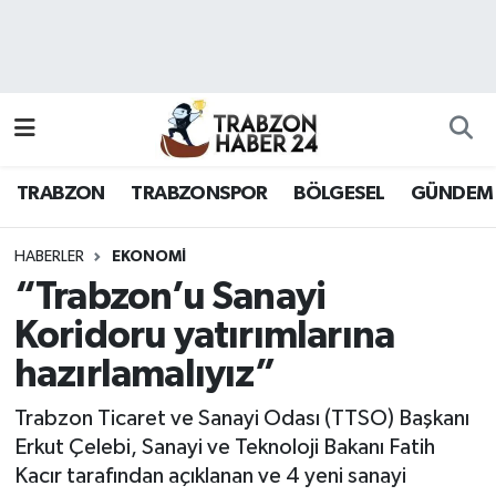
RESMÎ REKLAM
Nöbetçi Eczaneler
Hava Durumu
TRABZON
TRABZONSPOR
BÖLGESEL
GÜNDEM
Namaz Vakitleri
Trafik Durumu
HABERLER
EKONOMI
“Trabzon’u Sanayi
Süper Lig Puan Durumu ve Fikstür
Koridoru yatırımlarına
hazırlamalıyız”
Tüm Manşetler
Trabzon Ticaret ve Sanayi Odası (TTSO) Başkanı
Son Dakika Haberleri
Erkut Çelebi, Sanayi ve Teknoloji Bakanı Fatih
Kacır tarafından açıklanan ve 4 yeni sanayi
Haber Arşivi