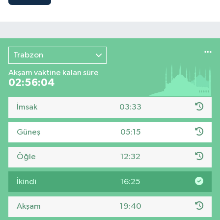
Trabzon
Akşam vaktine kalan süre
02:56:04
İmsak
03:33
Güneş
05:15
Öğle
12:32
İkindi
16:25
Akşam
19:40