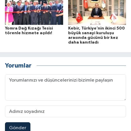
Yomra Dağ Kızağı Tesisi
Kebir, Türkiye’nin ikinci 500
törenle hizmete açıldı!
büyük sanayi kuruluşu
arasında gücünü bir kez
daha kanıtladı
Yorumlar
Gönder