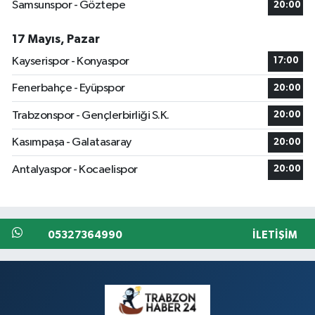
Samsunspor - Göztepe
20:00
17 Mayıs, Pazar
Kayserispor - Konyaspor
17:00
Fenerbahçe - Eyüpspor
20:00
Trabzonspor - Gençlerbirliği S.K.
20:00
Kasımpaşa - Galatasaray
20:00
Antalyaspor - Kocaelispor
20:00
05327364990
İLETIŞIM