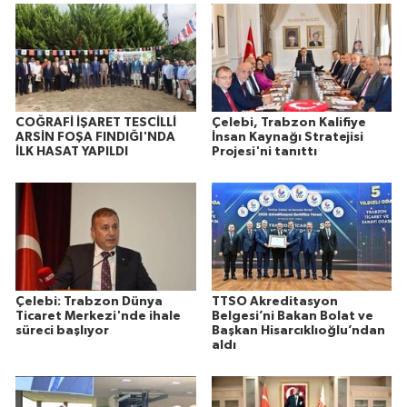
COĞRAFİ İŞARET TESCİLLİ
Çelebi, Trabzon Kalifiye
ARSİN FOŞA FINDIĞI'NDA
İnsan Kaynağı Stratejisi
İLK HASAT YAPILDI
Projesi'ni tanıttı
Çelebi: Trabzon Dünya
TTSO Akreditasyon
Ticaret Merkezi'nde ihale
Belgesi’ni Bakan Bolat ve
süreci başlıyor
Başkan Hisarcıklıoğlu’ndan
aldı