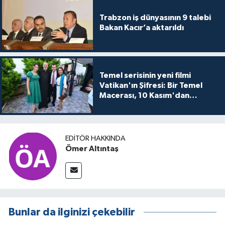
Trabzon iş dünyasının 9 talebi
Bakan Kacır’a aktarıldı
Temel serisinin yeni filmi
Vatikan'ın Şifresi: Bir Temel
Macerası, 10 Kasım'dan
itibaren sinemalarda seyirciyle
buluşuyo
EDITÖR HAKKINDA
Ömer Altıntaş
Bunlar da ilginizi çekebilir