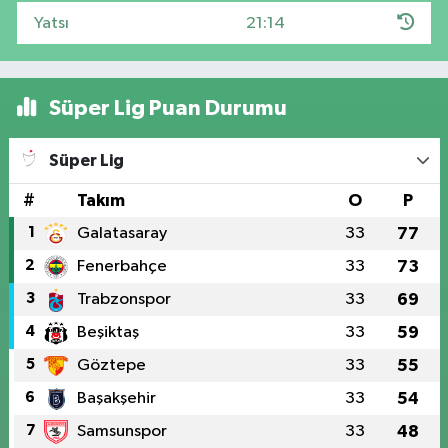
Yatsı
21:14
Süper Lig Puan Durumu
Süper Lig
#
Takım
O
P
1
Galatasaray
33
77
2
Fenerbahçe
33
73
3
Trabzonspor
33
69
4
Beşiktaş
33
59
5
Göztepe
33
55
6
Başakşehir
33
54
7
Samsunspor
33
48