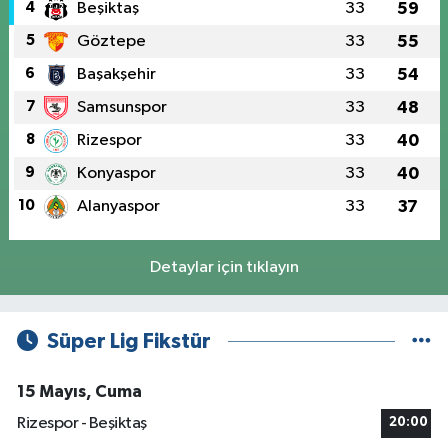
4
Beşiktaş
33
59
5
Göztepe
33
55
6
Başakşehir
33
54
7
Samsunspor
33
48
8
Rizespor
33
40
9
Konyaspor
33
40
10
Alanyaspor
33
37
Detaylar için tıklayın
Süper Lig Fikstür
15 Mayıs, Cuma
Rizespor - Beşiktaş
20:00