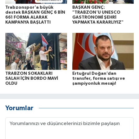
Trabzonspor'a büyük
BAŞKAN GENÇ:
destek BAŞKAN GENÇ 6 BİN
"TRABZON'U UNESCO
661 FORMA ALARAK
GASTRONOMİ ŞEHRİ
KAMPANYA BAŞLATTI
YAPMAKTA KARARLIYIZ"
TRABZON SOKAKLARI
Ertuğrul Doğan’dan
SALAH İÇİN BORDO MAVİ
transfer, forma satışı ve
OLDU
şampiyonluk mesajı!
Yorumlar