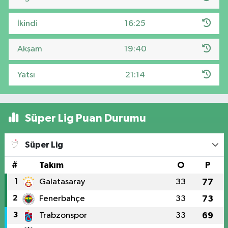
İkindi
16:25
Akşam
19:40
Yatsı
21:14
Süper Lig Puan Durumu
Süper Lig
#
Takım
O
P
1
Galatasaray
33
77
2
Fenerbahçe
33
73
3
Trabzonspor
33
69