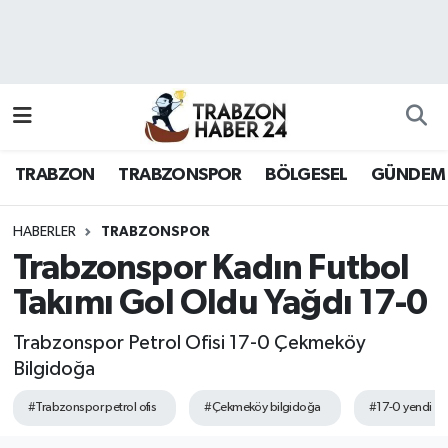
RESMÎ REKLAM
Nöbetçi Eczaneler
Hava Durumu
TRABZON
TRABZONSPOR
BÖLGESEL
GÜNDEM
Namaz Vakitleri
Trafik Durumu
HABERLER
TRABZONSPOR
Trabzonspor Kadın Futbol
Süper Lig Puan Durumu ve Fikstür
Takımı Gol Oldu Yağdı 17-0
Tüm Manşetler
Trabzonspor Petrol Ofisi 17-0 Çekmeköy
Bilgidoğa
Son Dakika Haberleri
#Trabzonspor petrol ofis
#Çekmeköy bilgidoğa
#17-0 yendi
Haber Arşivi