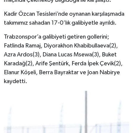
maçında Çekmeköy Bilgidoğa ile karşılaştı.
Kadir Özcan Tesisleri’nde oynanan karşılaşmada
takımımız sahadan 17-0’lık galibiyetle ayrıldı.
Trabzonspor’a galibiyeti getiren gollerini;
Fatlinda Ramaj, Diyorakhon Khabibullaeva(2),
Azra Ardos(3), Diana Lucas Msewa(3), Buket
Karadağ(2), Arife Şentürk, Ferda İpek Çevik(2),
Elanur Köşeli, Berra Bayraktar ve Joan Nabirye
kaydetti.