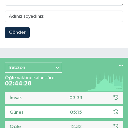
Gönder
Trabzon
Öğle vaktine kalan süre
02:44:27
İmsak
03:33
Güneş
05:15
Öğle
12:32