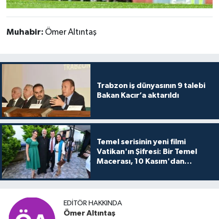
Muhabir:
Ömer Altıntaş
Trabzon iş dünyasının 9 talebi
Bakan Kacır’a aktarıldı
Temel serisinin yeni filmi
Vatikan'ın Şifresi: Bir Temel
Macerası, 10 Kasım'dan
itibaren sinemalarda seyirciyle
buluşuyo
EDITÖR HAKKINDA
Ömer Altıntaş