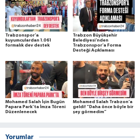
Trabzonspor’a
Trabzon Büyükşehir
kuyumculardan 1.061
Belediyesi’nden
formalık dev destek
Trabzonspor’a Forma
Desteği Açıklaması
Mohamed Salah İçin Bugün
Mohamed Salah Trabzon’a
Papara Park’ta İmza Töreni
geldi! “Daha önce böyle bir
Düzenlenecek
şey görmedim”
Yorumlar