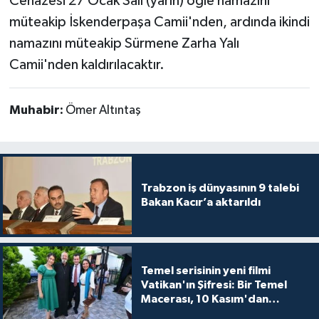
Cenazesi 27 Ocak Salı (yarın) öğle namazını
müteakip İskenderpaşa Camii'nden, ardında ikindi
namazını müteakip Sürmene Zarha Yalı
Camii'nden kaldırılacaktır.
Muhabir:
Ömer Altıntaş
Trabzon iş dünyasının 9 talebi
Bakan Kacır’a aktarıldı
Temel serisinin yeni filmi
Vatikan'ın Şifresi: Bir Temel
Macerası, 10 Kasım'dan
itibaren sinemalarda seyirciyle