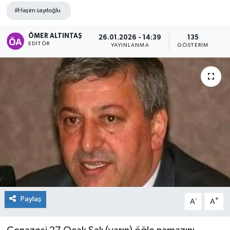
#Haşim sayıtoğlu
ÖMER ALTINTAŞ
26.01.2026 - 14:39
135
EDITÖR
YAYINLANMA
GÖSTERIM
Paylaş
-
+
A
A