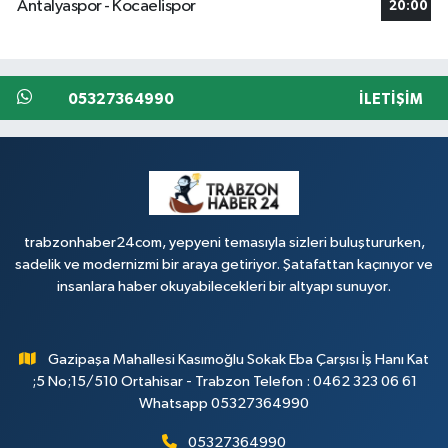
Antalyaspor - Kocaelispor
20:00
05327364990
İLETIŞIM
trabzonhaber24com, yepyeni temasıyla sizleri buluştururken,
sadelik ve modernizmi bir araya getiriyor. Şatafattan kaçınıyor ve
insanlara haber okuyabilecekleri bir altyapı sunuyor.
Gazipaşa Mahallesi Kasımoğlu Sokak Eba Çarşısı İş Hanı Kat
;5 No;15/510 Ortahisar - Trabzon Telefon : 0462 323 06 61
Whatsapp 05327364990
05327364990