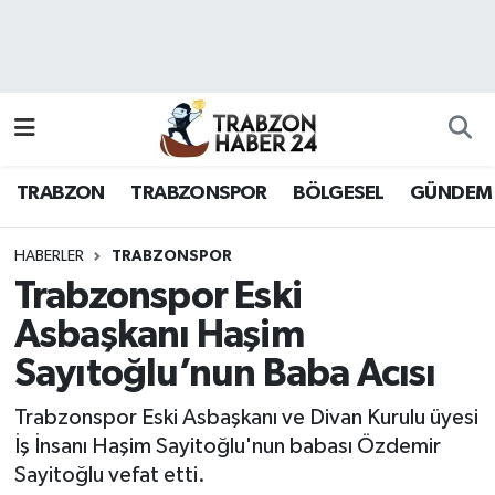
RESMÎ REKLAM
Nöbetçi Eczaneler
Hava Durumu
TRABZON
TRABZONSPOR
BÖLGESEL
GÜNDEM
Namaz Vakitleri
Trafik Durumu
HABERLER
TRABZONSPOR
Trabzonspor Eski
Süper Lig Puan Durumu ve Fikstür
Asbaşkanı Haşim
Sayıtoğlu’nun Baba Acısı
Tüm Manşetler
Trabzonspor Eski Asbaşkanı ve Divan Kurulu üyesi
Son Dakika Haberleri
İş İnsanı Haşim Sayitoğlu'nun babası Özdemir
Sayitoğlu vefat etti.
Haber Arşivi