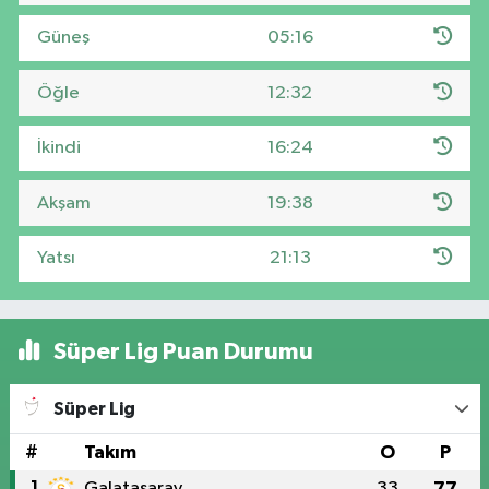
Güneş
05:16
Öğle
12:32
İkindi
16:24
Akşam
19:38
Yatsı
21:13
Süper Lig Puan Durumu
Süper Lig
#
Takım
O
P
1
Galatasaray
33
77