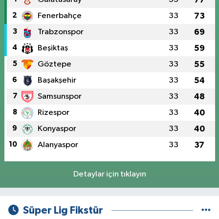
2
Fenerbahçe
33
73
3
Trabzonspor
33
69
4
Beşiktaş
33
59
5
Göztepe
33
55
6
Başakşehir
33
54
7
Samsunspor
33
48
8
Rizespor
33
40
9
Konyaspor
33
40
10
Alanyaspor
33
37
Detaylar için tıklayın
Süper Lig Fikstür