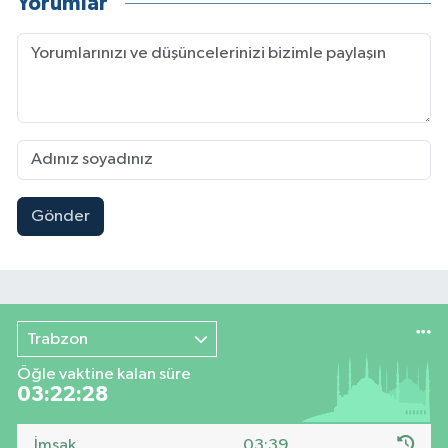
Yorumlar
Gönder
Trabzon
Öğle vaktine kalan süre
03:22:27
İmsak
03:39