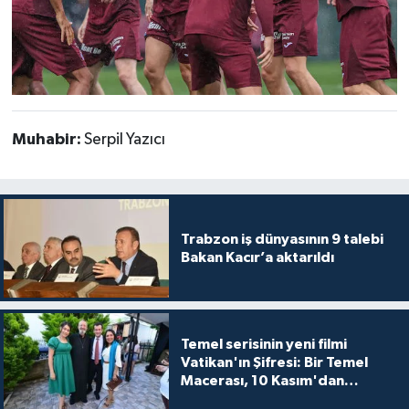
Muhabir:
Serpil Yazıcı
Trabzon iş dünyasının 9 talebi
Bakan Kacır’a aktarıldı
Temel serisinin yeni filmi
Vatikan'ın Şifresi: Bir Temel
Macerası, 10 Kasım'dan
itibaren sinemalarda seyirciyle