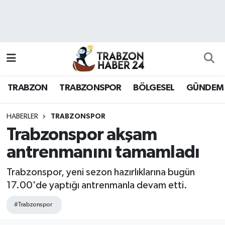
RESMÎ REKLAM
Nöbetçi Eczaneler
Hava Durumu
TRABZON
TRABZONSPOR
BÖLGESEL
GÜNDEM
Namaz Vakitleri
Trafik Durumu
HABERLER
TRABZONSPOR
Trabzonspor akşam
Süper Lig Puan Durumu ve Fikstür
antrenmanını tamamladı
Tüm Manşetler
Trabzonspor, yeni sezon hazırlıklarına bugün
17.00'de yaptığı antrenmanla devam etti.
Son Dakika Haberleri
#Trabzonspor
Haber Arşivi