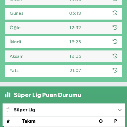
Güneş
05:19
Öğle
12:32
İkindi
16:23
Akşam
19:35
Yatsı
21:07
Süper Lig Puan Durumu
Süper Lig
#
Takım
O
P