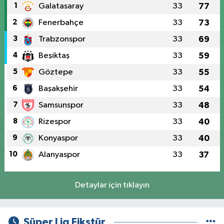
1
Galatasaray
33
77
2
Fenerbahçe
33
73
3
Trabzonspor
33
69
4
Beşiktaş
33
59
5
Göztepe
33
55
6
Başakşehir
33
54
7
Samsunspor
33
48
8
Rizespor
33
40
9
Konyaspor
33
40
10
Alanyaspor
33
37
Detaylar için tıklayın
Süper Lig Fikstür