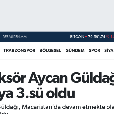
RESMÎ REKLAM
BITCOIN
79.591,74
%-1.
DOLAR
45,43620
%0.
TRABZONSPOR
BÖLGESEL
GÜNDEM
SPOR
SİY
EURO
53,38690
%0.
STERLİN
61,60380
%0.
ksör Aycan Gülda
G.ALTIN
6862,09000
%0.
BİST100
14.598,00
ya 3.sü oldu
ldağı, Macaristan’da devam etmekte ola