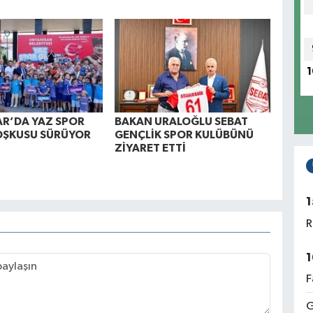
1
R’DA YAZ SPOR
BAKAN URALOĞLU SEBAT
OŞKUSU SÜRÜYOR
GENÇLİK SPOR KULÜBÜNÜ
ZİYARET ETTİ
1
R
1
F
G