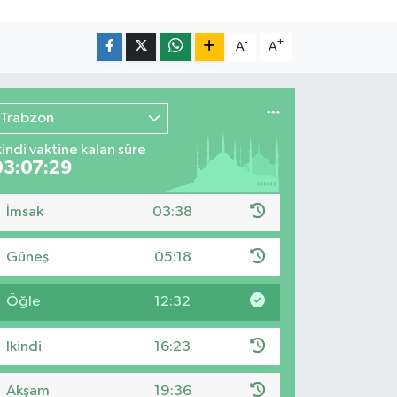
-
+
A
A
Trabzon
kindi vaktine kalan süre
03:07:28
İmsak
03:38
Güneş
05:18
Öğle
12:32
İkindi
16:23
Akşam
19:36