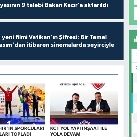
asının 9 talebi Bakan Kacır’a aktarıldı
 yeni filmi Vatikan'ın Şifresi: Bir Temel
asım'dan itibaren sinemalarda seyirciyle
İR’İN SPORCULARI
KCT YOL YAPI İNŞAAT İLE
ARI TOPLADI
YOLA DEVAM