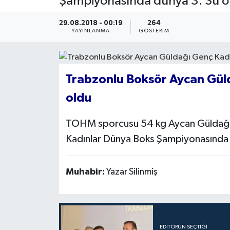
Şampiyonasında dünya 3. Sü o
29.08.2018 - 00:19
264
YAYINLANMA
GÖSTERIM
Trabzonlu Boksör Aycan Gül
oldu
TOHM sporcusu 54 kg Aycan Güldağı
Kadınlar Dünya Boks Şampiyonasında 
Muhabir:
Yazar Silinmiş
EDITÖRÜN SEÇTIĞI