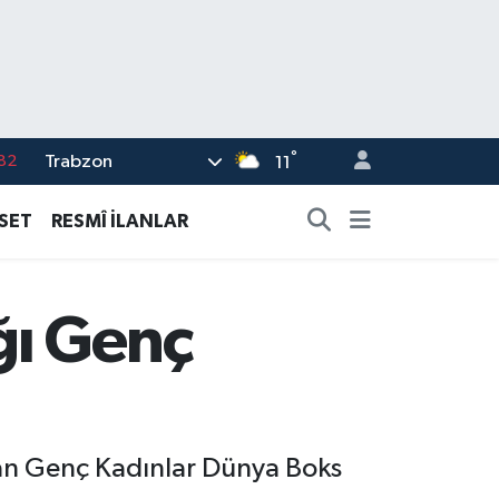
°
Trabzon
82
11
02
ASET
RESMÎ İLANLAR
19
18
ğı Genç
19
%0
n Genç Kadınlar Dünya Boks