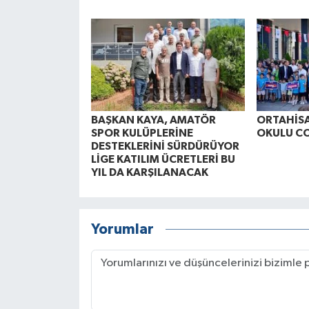
BAŞKAN KAYA, AMATÖR
ORTAHİSA
SPOR KULÜPLERİNE
OKULU C
DESTEKLERİNİ SÜRDÜRÜYOR
LİGE KATILIM ÜCRETLERİ BU
YIL DA KARŞILANACAK
Yorumlar