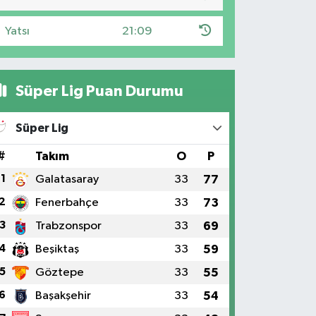
Yatsı
21:09
Süper Lig Puan Durumu
Süper Lig
#
Takım
O
P
1
Galatasaray
33
77
2
Fenerbahçe
33
73
3
Trabzonspor
33
69
4
Beşiktaş
33
59
5
Göztepe
33
55
6
Başakşehir
33
54