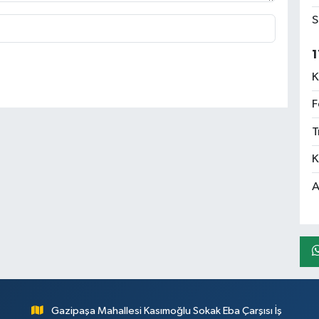
S
1
K
F
T
K
A
Gazipaşa Mahallesi Kasımoğlu Sokak Eba Çarşısı İş