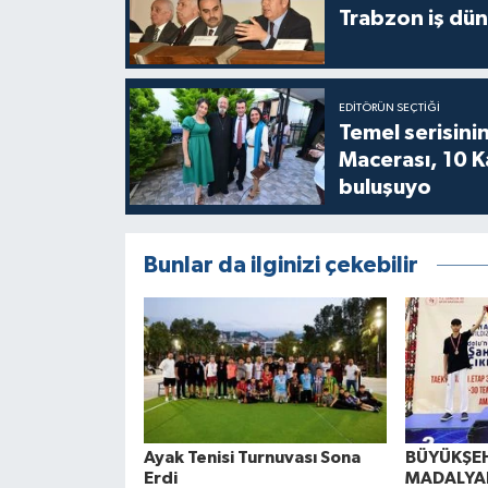
Trabzon iş düny
EDITÖRÜN SEÇTIĞI
Temel serisinin
Macerası, 10 K
buluşuyo
Bunlar da ilginizi çekebilir
Ayak Tenisi Turnuvası Sona
BÜYÜKŞEH
Erdi
MADALYAL