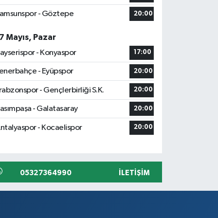
amsunspor - Göztepe
20:00
7 Mayıs, Pazar
ayserispor - Konyaspor
17:00
enerbahçe - Eyüpspor
20:00
rabzonspor - Gençlerbirliği S.K.
20:00
asımpaşa - Galatasaray
20:00
ntalyaspor - Kocaelispor
20:00
05327364990
İLETIŞIM