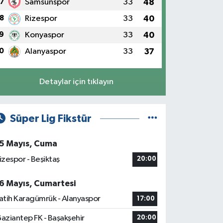
7
Samsunspor
33
48
8
Rizespor
33
40
9
Konyaspor
33
40
0
Alanyaspor
33
37
Detaylar için tıklayın
Süper Lig Fikstür
5 Mayıs, Cuma
izespor - Beşiktaş
20:00
6 Mayıs, Cumartesi
atih Karagümrük - Alanyaspor
17:00
aziantep FK - Başakşehir
20:00