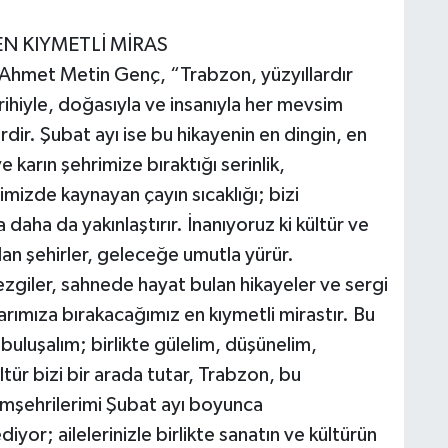
N KIYMETLİ MİRAS
Ahmet Metin Genç, “Trabzon, yüzyıllardır
rihiyle, doğasıyla ve insanıyla her mevsim
rdir. Şubat ayı ise bu hikayenin en dingin, en
 karın şehrimize bıraktığı serinlik,
mizde kaynayan çayın sıcaklığı; bizi
daha da yakınlaştırır. İnanıyoruz ki kültür ve
olan şehirler, geleceğe umutla yürür.
zgiler, sahnede hayat bulan hikayeler ve sergi
larımıza bırakacağımız en kıymetli mirastır. Bu
buluşalım; birlikte gülelim, düşünelim,
ltür bizi bir arada tutar, Trabzon, bu
hemşehrilerimi Şubat ayı boyunca
yor; ailelerinizle birlikte sanatın ve kültürün