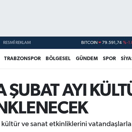
RESMÎ REKLAM
DOLAR
45,43620
%0.
EURO
53,38690
%0.
TRABZONSPOR
BÖLGESEL
GÜNDEM
SPOR
SİY
STERLİN
61,60380
%0.
G.ALTIN
6862,09000
%0.
 ŞUBAT AYI KÜLT
BİST100
14.598,00
BITCOIN
79.591,74
%-1.
NKLENECEK
kültür ve sanat etkinliklerini vatandaşlar