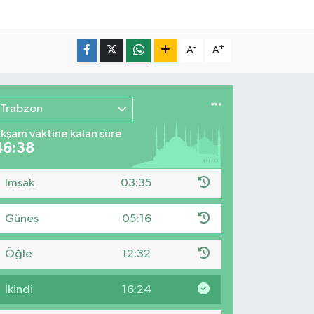
-
+
A
A
Trabzon
kşam vaktine kalan süre
46:36
İmsak
03:35
Güneş
05:16
Öğle
12:32
İkindi
16:24