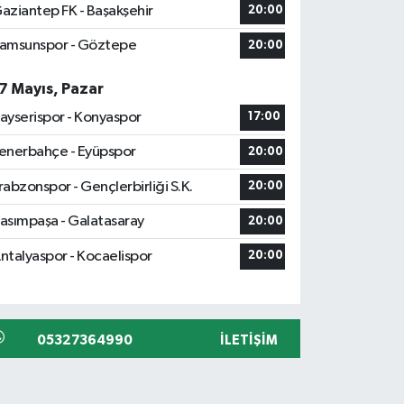
aziantep FK - Başakşehir
20:00
amsunspor - Göztepe
20:00
7 Mayıs, Pazar
ayserispor - Konyaspor
17:00
enerbahçe - Eyüpspor
20:00
rabzonspor - Gençlerbirliği S.K.
20:00
asımpaşa - Galatasaray
20:00
ntalyaspor - Kocaelispor
20:00
05327364990
İLETIŞIM