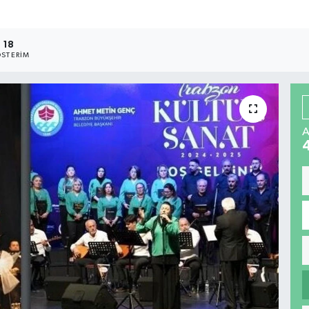
18
STERIM
A