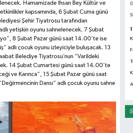
zenlenecek. Hamamizade İhsan Bey Kültür ve
G
 etkinlikler kapsamında, 6 Şubat Cuma günü
S
ediyesi Şehir Tiyatrosu tarafından
 adlı yetişkin oyunu sahnelenecek. 7 Şubat
1
yo”, 8 Şubat Pazar günü saat 14.00’te ise
K
ş” adlı çocuk oyunu izleyiciyle buluşacak. 13
F
bat Belediye Tiyatrosu’nun “Varildeki
T
cek. 14 Şubat Cumartesi günü saat 14.00’te
K
ceği ve Karınca”, 15 Şubat Pazar günü saat
 “Değirmencinin Dansı” adlı çocuk oyunu sahne
A