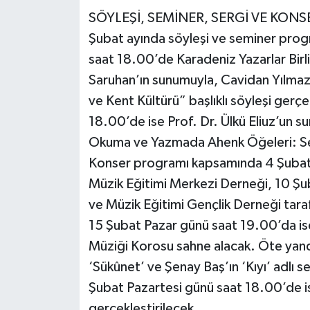
SÖYLEŞİ, SEMİNER, SERGİ VE KONS
Şubat ayında söyleşi ve seminer pro
saat 18.00’de Karadeniz Yazarlar Birl
Saruhan’ın sunumuyla, Cavidan Yılmaz 
ve Kent Kültürü” başlıklı söyleşi gerç
18.00’de ise Prof. Dr. Ülkü Eliuz’un su
Okuma ve Yazmada Ahenk Öğeleri: Ses
Konser programı kapsamında 4 Şuba
Müzik Eğitimi Merkezi Derneği, 10 Şu
ve Müzik Eğitimi Gençlik Derneği taraf
15 Şubat Pazar günü saat 19.00’da is
Müziği Korosu sahne alacak. Öte yand
‘Sükûnet’ ve Şenay Baş’ın ‘Kıyı’ adlı s
Şubat Pazartesi günü saat 18.00’de ise R
gerçekleştirilecek.