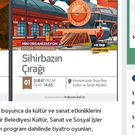
1
1
R
oyunca da kültür ve sanat etkinliklerini
1
 Belediyesi Kültür, Sanat ve Sosyal İşler
F
an program dahilinde tiyatro oyunları,