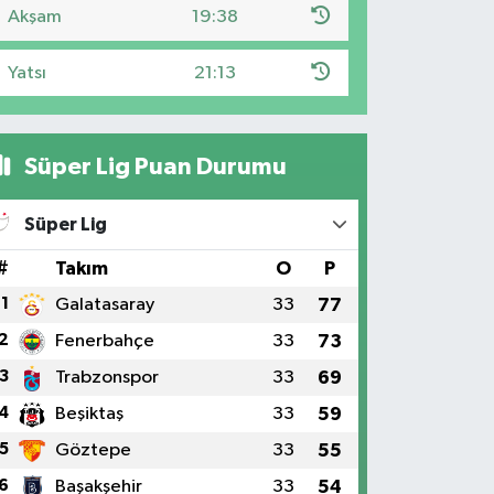
Akşam
19:38
Yatsı
21:13
Süper Lig Puan Durumu
Süper Lig
#
Takım
O
P
1
Galatasaray
33
77
2
Fenerbahçe
33
73
3
Trabzonspor
33
69
4
Beşiktaş
33
59
5
Göztepe
33
55
6
Başakşehir
33
54