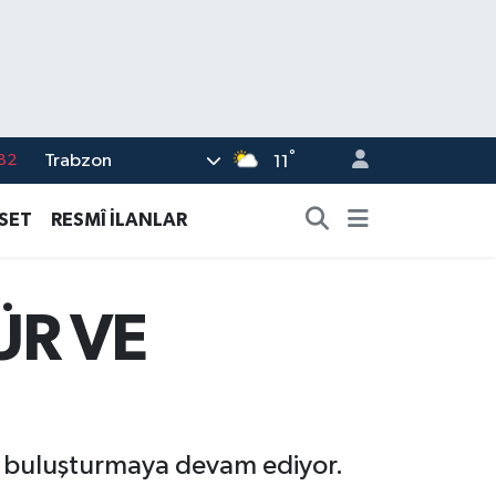
°
Trabzon
02
11
19
ASET
RESMÎ İLANLAR
18
19
ÜR VE
%0
82
la buluşturmaya devam ediyor.