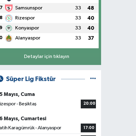
7
Samsunspor
33
48
8
Rizespor
33
40
9
Konyaspor
33
40
0
Alanyaspor
33
37
Detaylar için tıklayın
Süper Lig Fikstür
5 Mayıs, Cuma
izespor - Beşiktaş
20:00
6 Mayıs, Cumartesi
atih Karagümrük - Alanyaspor
17:00