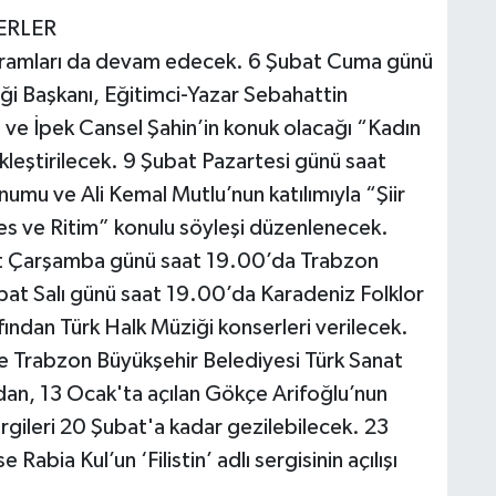
ERLER
gramları da devam edecek. 6 Şubat Cuma günü
iği Başkanı, Eğitimci-Yazar Sebahattin
ve İpek Cansel Şahin’in konuk olacağı “Kadın
ekleştirilecek. 9 Şubat Pazartesi günü saat
numu ve Ali Kemal Mutlu’nun katılımıyla “Şiir
 ve Ritim” konulu söyleşi düzenlenecek.
t Çarşamba günü saat 19.00’da Trabzon
bat Salı günü saat 19.00’da Karadeniz Folklor
ından Türk Halk Müziği konserleri verilecek.
e Trabzon Büyükşehir Belediyesi Türk Sanat
an, 13 Ocak'ta açılan Gökçe Arifoğlu’nun
ergileri 20 Şubat'a kadar gezilebilecek. 23
abia Kul’un ‘Filistin’ adlı sergisinin açılışı