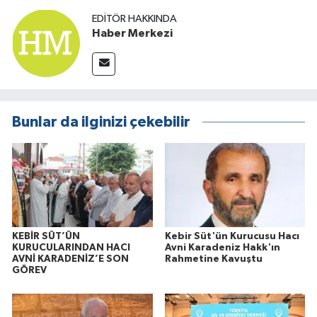
EDITÖR HAKKINDA
Haber Merkezi
Bunlar da ilginizi çekebilir
KEBİR SÜT’ÜN
Kebir Süt'ün Kurucusu Hacı
KURUCULARINDAN HACI
Avni Karadeniz Hakk'ın
AVNİ KARADENİZ’E SON
Rahmetine Kavuştu
GÖREV