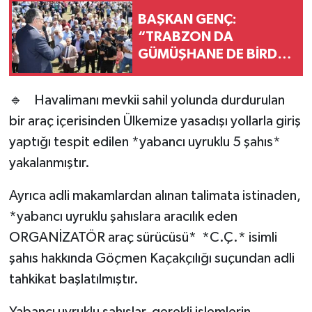
BAŞKAN GENÇ:
“TRABZON DA
GÜMÜŞHANE DE BİRDİR,
BİRLİĞİMİZ DAİM
OLSUN”
🔹 Havalimanı mevkii sahil yolunda durdurulan
bir araç içerisinden Ülkemize yasadışı yollarla giriş
yaptığı tespit edilen *yabancı uyruklu 5 şahıs*
yakalanmıştır.
Ayrıca adli makamlardan alınan talimata istinaden,
*yabancı uyruklu şahıslara aracılık eden
ORGANİZATÖR araç sürücüsü* *C.Ç.* isimli
şahıs hakkında Göçmen Kaçakçılığı suçundan adli
tahkikat başlatılmıştır.