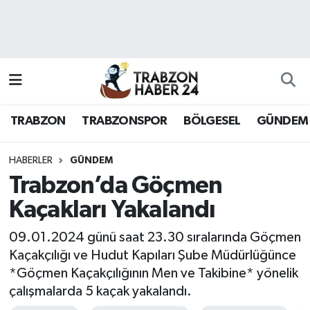
RESMÎ REKLAM
Nöbetçi Eczaneler
Hava Durumu
TRABZON
TRABZONSPOR
BÖLGESEL
GÜNDEM
Namaz Vakitleri
Trafik Durumu
HABERLER
GÜNDEM
Trabzon’da Göçmen
Süper Lig Puan Durumu ve Fikstür
Kaçakları Yakalandı
Tüm Manşetler
09.01.2024 günü saat 23.30 sıralarında Göçmen
Kaçakçılığı ve Hudut Kapıları Şube Müdürlüğünce
Son Dakika Haberleri
*Göçmen Kaçakçılığının Men ve Takibine* yönelik
çalışmalarda 5 kaçak yakalandı.
Haber Arşivi