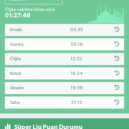
Öğle vaktine kalan süre
01:27:47
İmsak
03:35
Güneş
05:16
Öğle
12:32
İkindi
16:24
Akşam
19:38
Yatsı
21:13
Süper Lig Puan Durumu