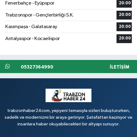
Fenerbahçe - Eyüpspor
20:00
Trabzonspor - Gençlerbirliği S.K.
20:00
Kasımpaşa - Galatasaray
20:00
Antalyaspor - Kocaelispor
20:00
05327364990
İLETIŞIM
trabzonhaber24com, yepyeni temasıyla sizleri buluştururken,
sadelik ve modernizmi bir araya getiriyor. Şatafattan kaçınıyor ve
insanlara haber okuyabilecekleri bir altyapı sunuyor.