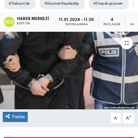
#Trabzon’da
#Göçmen Kaçakçılığı
#5 kaçak göçmen
HABER MERKEZI
11.01.2024 - 11:30
4
EDITÖR
YAYINLANMA
PAYLAŞIM
GÖS
Paylaş
-
+
A
A