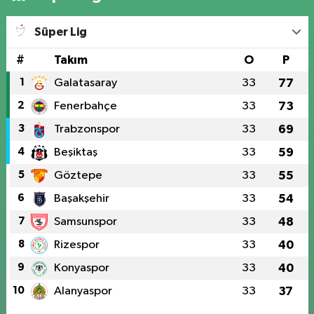
Süper Lig
#
Takım
O
P
1
Galatasaray
33
77
2
Fenerbahçe
33
73
3
Trabzonspor
33
69
4
Beşiktaş
33
59
5
Göztepe
33
55
6
Başakşehir
33
54
7
Samsunspor
33
48
8
Rizespor
33
40
9
Konyaspor
33
40
10
Alanyaspor
33
37