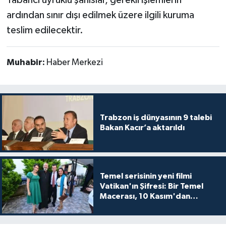
Yabancı uyruklu şahıslar, gerekli işlemlerin
ardından sınır dışı edilmek üzere ilgili kuruma
teslim edilecektir.
Muhabir:
Haber Merkezi
Trabzon iş dünyasının 9 talebi
Bakan Kacır’a aktarıldı
Temel serisinin yeni filmi
Vatikan'ın Şifresi: Bir Temel
Macerası, 10 Kasım'dan
itibaren sinemalarda seyirciyle
buluşuyo