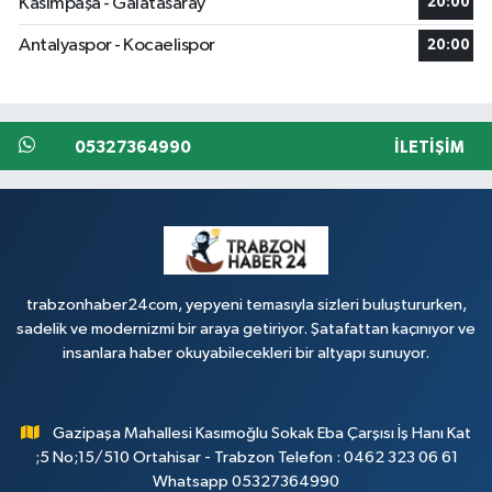
Kasımpaşa - Galatasaray
20:00
Antalyaspor - Kocaelispor
20:00
05327364990
İLETIŞIM
trabzonhaber24com, yepyeni temasıyla sizleri buluştururken,
sadelik ve modernizmi bir araya getiriyor. Şatafattan kaçınıyor ve
insanlara haber okuyabilecekleri bir altyapı sunuyor.
Gazipaşa Mahallesi Kasımoğlu Sokak Eba Çarşısı İş Hanı Kat
;5 No;15/510 Ortahisar - Trabzon Telefon : 0462 323 06 61
Whatsapp 05327364990