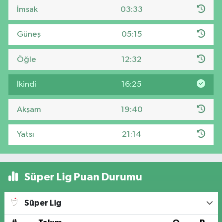
İmsak
03:33
Güneş
05:15
Öğle
12:32
İkindi
16:25
Akşam
19:40
Yatsı
21:14
Süper Lig Puan Durumu
Süper Lig