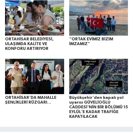
ORTAHİSAR BELEDİYESİ,
“ORTAK EVİMİZ BİZİM
ULAŞIMDA KALİTE VE
İMZAMIZ”
KONFORU ARTIRIYOR
ORTAHİSAR'DA MAHALLE
Büyükşehir'den kapalı yol
ŞENLİKLERİ RÜZGARI…
uyarısı GÜVELİOĞLU
CADDESİ'NİN BİR BÖLÜMÜ 15
EYLÜL'E KADAR TRAFİĞE
KAPATILACAK