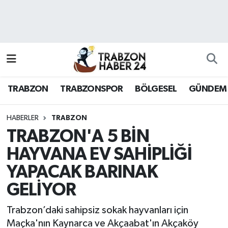
RESMÎ REKLAM
Nöbetçi Eczaneler
Hava Durumu
TRABZON
TRABZONSPOR
BÖLGESEL
GÜNDEM
Namaz Vakitleri
Trafik Durumu
HABERLER
TRABZON
TRABZON'A 5 BİN
Süper Lig Puan Durumu ve Fikstür
HAYVANA EV SAHİPLİĞİ
YAPACAK BARINAK
Tüm Manşetler
GELİYOR
Son Dakika Haberleri
Trabzon’daki sahipsiz sokak hayvanları için
Haber Arşivi
Maçka'nın Kaynarca ve Akçaabat'ın Akçaköy