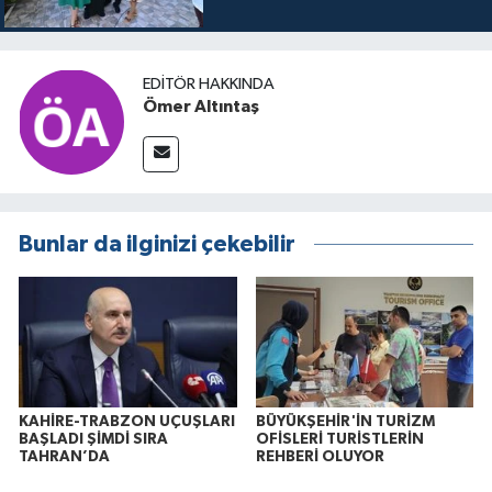
itibaren sinemalarda seyirciyle
buluşuyo
EDITÖR HAKKINDA
Ömer Altıntaş
Bunlar da ilginizi çekebilir
KAHİRE-TRABZON UÇUŞLARI
BÜYÜKŞEHİR'İN TURİZM
BAŞLADI ŞİMDİ SIRA
OFİSLERİ TURİSTLERİN
TAHRAN’DA
REHBERİ OLUYOR