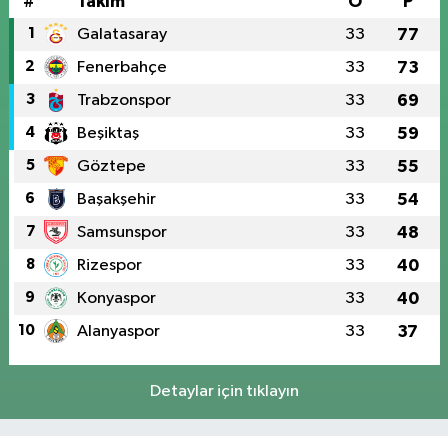
#
Takım
O
P
1
Galatasaray
33
77
2
Fenerbahçe
33
73
3
Trabzonspor
33
69
4
Beşiktaş
33
59
5
Göztepe
33
55
6
Başakşehir
33
54
7
Samsunspor
33
48
8
Rizespor
33
40
9
Konyaspor
33
40
10
Alanyaspor
33
37
Detaylar için tıklayın