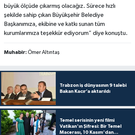
büyük ölçüde çıkarmış olacağız. Sürece hızlı
şekilde sahip çıkan Büyükşehir Belediye
Başkanımıza, ekibine ve katkı sunan tüm
kurumlarımıza teşekkür ediyorum” diye konuştu.
Muhabir:
Ömer Altıntaş
Trabzon iş dünyasının 9 talebi
Bakan Kacır’a aktarıldı
Temel serisinin yeni filmi
Vatikan'ın Şifresi: Bir Temel
Macerası, 10 Kasım'dan