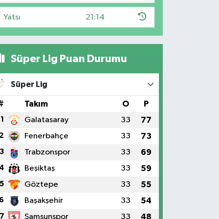
Yatsı
21:14
Süper Lig Puan Durumu
Süper Lig
#
Takım
O
P
1
Galatasaray
33
77
2
Fenerbahçe
33
73
3
Trabzonspor
33
69
4
Beşiktaş
33
59
5
Göztepe
33
55
6
Başakşehir
33
54
7
Samsunspor
33
48