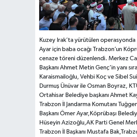
Kuzey Irak’ta yürütülen operasyonda
Ayar için baba ocağı Trabzon’un Köprü
cenaze töreni düzenlendi. Merkez Ca
Başkanı Ahmet Metin Genç'in yanı sıra V
Karaismailoğlu, Vehbi Koç ve Sibel Su
Durmuş Ünüvar ile Osman Boyraz, KTÜ
Ortahisar Belediye başkanı Ahmet Ka
Trabzon İl Jandarma Komutanı Tuğgene
Başkanı Ömer Ayar,Köprübaşı Belediy
Hüseyin Azizoğlu,AK Parti Genel Me
Trabzon İl Başkanı Mustafa Bak,Trabz