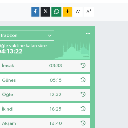
-
+
A
A
Trabzon
ğle vaktine kalan süre
04:13:20
İmsak
03:33
Güneş
05:15
Öğle
12:32
İkindi
16:25
Akşam
19:40