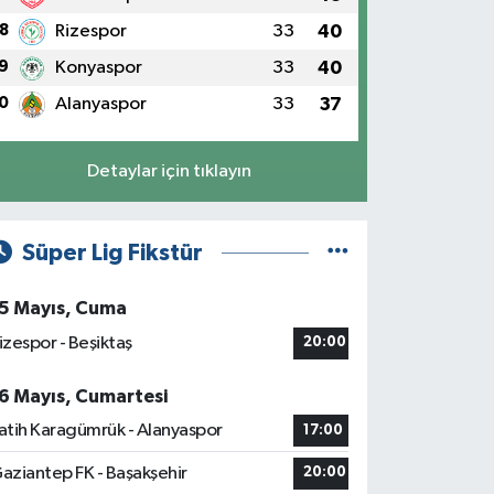
8
Rizespor
33
40
9
Konyaspor
33
40
0
Alanyaspor
33
37
Detaylar için tıklayın
Süper Lig Fikstür
5 Mayıs, Cuma
izespor - Beşiktaş
20:00
6 Mayıs, Cumartesi
atih Karagümrük - Alanyaspor
17:00
aziantep FK - Başakşehir
20:00