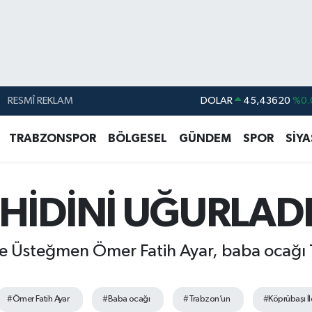
RESMÎ REKLAM
DOLAR
45,43620
%0.
EURO
53,38690
%0.
TRABZONSPOR
BÖLGESEL
GÜNDEM
SPOR
SİY
STERLİN
61,60380
%0.
G.ALTIN
6862,09000
%0.
HİDİNİ UĞURLAD
BİST100
14.598,00
BITCOIN
79.591,74
%-1.
ade Üsteğmen Ömer Fatih Ayar, baba ocağı
#Ömer Fatih Ayar
#Baba ocağı
#Trabzon’un
#Köprübaşı İl