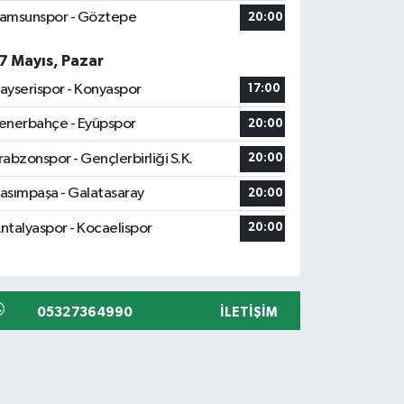
amsunspor - Göztepe
20:00
7 Mayıs, Pazar
ayserispor - Konyaspor
17:00
enerbahçe - Eyüpspor
20:00
rabzonspor - Gençlerbirliği S.K.
20:00
asımpaşa - Galatasaray
20:00
ntalyaspor - Kocaelispor
20:00
05327364990
İLETIŞIM