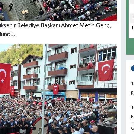
ükşehir Belediye Başkanı Ahmet Metin Genç,
1
lundu.
1
R
1
F
G