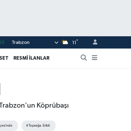
°
Trabzon
02
11
19
ASET
RESMÎ İLANLAR
18
19
I
%0
82
 Trabzon’un Köprübaşı
çesi’nde
#Toprağa. Erildi