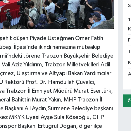
S
1
K
 şehit düşen Piyade Üsteğmen Ömer Fatih
F
başı İlçesi’nde ikindi namazına müteakip
T
mii’ndeki törene Trabzon Büyükşehir Belediye
K
ali Aziz Yıldırım, Trabzon Milletvekilleri Adil
içmez, Ulaştırma ve Altyapı Bakan Yardımcıları
A
 Rektörü Prof. Dr. Hamdullah Çuvalcı,
ya Trabzon İl Emniyet Müdürü Murat Esertürk,
ral Bahittin Murat Yakın, MHP Trabzon İl
e Başkanı Ali Aydın,Sürmene Belediye başkanı
rkez MKYK Üyesi Ayşe Sula Köseoğlu, CHP
onspor Başkanı Ertuğrul Doğan, diğer ilçe