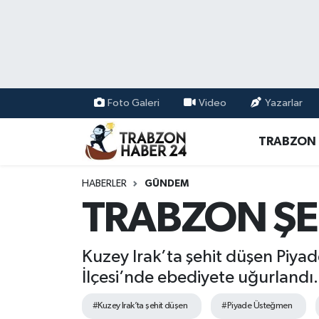
RESMÎ REKLAM
Nöbetçi Eczaneler
Hava Durumu
Foto Galeri
Video
Yazarlar
Namaz Vakitleri
TRABZON
Trafik Durumu
HABERLER
GÜNDEM
Süper Lig Puan Durumu ve Fikstür
TRABZON ŞE
Tüm Manşetler
Kuzey Irak’ta şehit düşen Piy
Son Dakika Haberleri
İlçesi’nde ebediyete uğurlandı.
#Kuzey Irak’ta şehit düşen
#Piyade Üsteğmen
Haber Arşivi