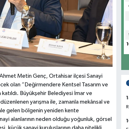
1
Ahmet Metin Genç, Ortahisar ilçesi Sanayi
enecek olan “Değirmendere Kentsel Tasarım ve
na katıldı. Büyükşehir Belediyesi İmar ve
1
an düzenlenen yarışma ile, zamanla mekânsal ve
R
hale gelen bölgenin yeniden kente
nayi alanlarının neden olduğu yoğunluk, görsel
1
si, küçük sanayi kuruluşlarının daha nitelikli