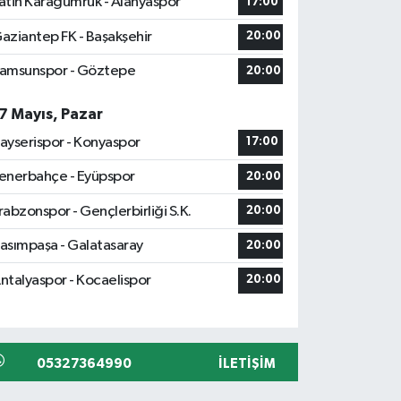
atih Karagümrük - Alanyaspor
17:00
aziantep FK - Başakşehir
20:00
amsunspor - Göztepe
20:00
7 Mayıs, Pazar
ayserispor - Konyaspor
17:00
enerbahçe - Eyüpspor
20:00
rabzonspor - Gençlerbirliği S.K.
20:00
asımpaşa - Galatasaray
20:00
ntalyaspor - Kocaelispor
20:00
05327364990
İLETIŞIM