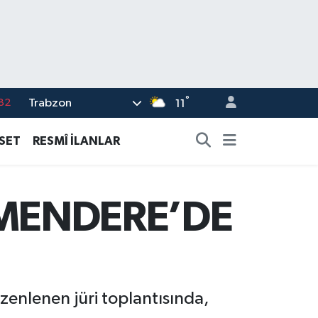
°
Trabzon
02
11
19
ASET
RESMÎ İLANLAR
18
19
RMENDERE’DE
%0
82
enlenen jüri toplantısında,