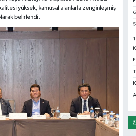
F
alitesi yüksek, kamusal alanlarla zenginleşmiş
G
larak belirlendi.
S
1
K
F
T
K
A