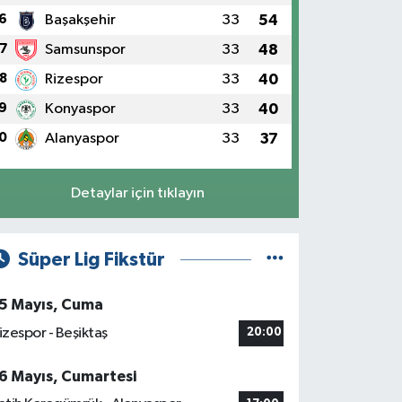
6
Başakşehir
33
54
7
Samsunspor
33
48
8
Rizespor
33
40
9
Konyaspor
33
40
0
Alanyaspor
33
37
Detaylar için tıklayın
Süper Lig Fikstür
5 Mayıs, Cuma
izespor - Beşiktaş
20:00
6 Mayıs, Cumartesi