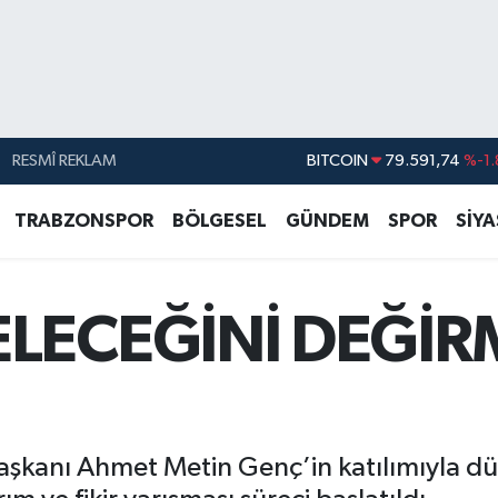
RESMÎ REKLAM
DOLAR
45,43620
%0.
EURO
53,38690
%0.
TRABZONSPOR
BÖLGESEL
GÜNDEM
SPOR
SİY
STERLİN
61,60380
%0.
G.ALTIN
6862,09000
%0.
LECEĞİNİ DEĞİ
BİST100
14.598,00
BITCOIN
79.591,74
%-1.
şkanı Ahmet Metin Genç’in katılımıyla düz