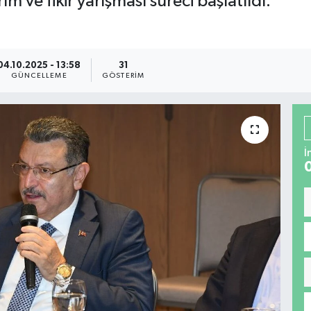
m ve fikir yarışması süreci başlatıldı.
04.10.2025 - 13:58
31
GÜNCELLEME
GÖSTERIM
İ