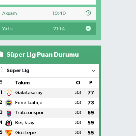
Akşam
19:40
Yatsı
21:14
Süper Lig Puan Durumu
Süper Lig
#
Takım
O
P
1
Galatasaray
33
77
2
Fenerbahçe
33
73
3
Trabzonspor
33
69
4
Beşiktaş
33
59
5
Göztepe
33
55