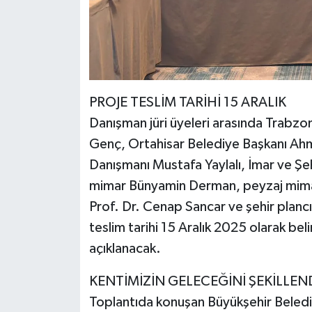
PROJE TESLİM TARİHİ 15 ARALIK
Danışman jüri üyeleri arasında Trabz
Genç, Ortahisar Belediye Başkanı Ah
Danışmanı Mustafa Yaylalı, İmar ve Şeh
mimar Bünyamin Derman, peyzaj mima
Prof. Dr. Cenap Sancar ve şehir plancı
teslim tarihi 15 Aralık 2025 olarak bel
açıklanacak.
KENTİMİZİN GELECEĞİNİ ŞEKİLLE
Toplantıda konuşan Büyükşehir Beled