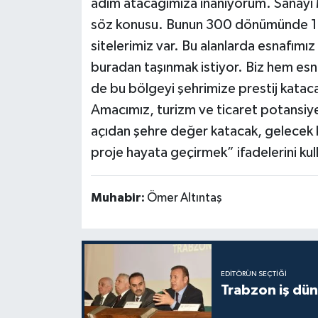
adım atacağımıza inanıyorum. Sanayi 
söz konusu. Bunun 300 dönümünde 17
sitelerimiz var. Bu alanlarda esnafımız
buradan taşınmak istiyor. Biz hem esna
de bu bölgeyi şehrimize prestij kataca
Amacımız, turizm ve ticaret potansiyel
açıdan şehre değer katacak, gelecek k
proje hayata geçirmek” ifadelerini kul
Muhabir:
Ömer Altıntaş
EDITÖRÜN SEÇTIĞI
Trabzon iş düny