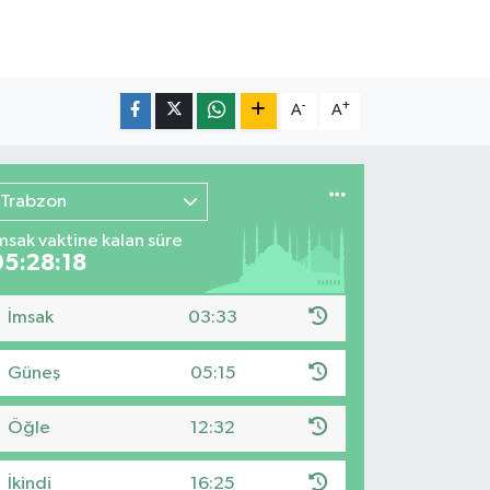
-
+
A
A
Trabzon
msak vaktine kalan süre
05:28:16
İmsak
03:33
Güneş
05:15
Öğle
12:32
İkindi
16:25