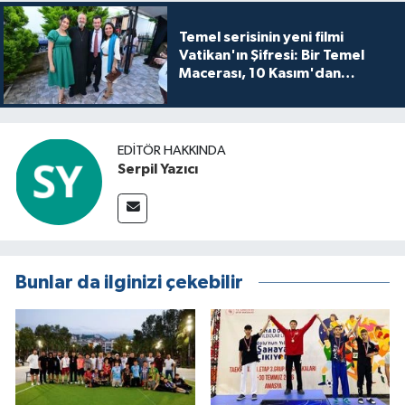
Temel serisinin yeni filmi
Vatikan'ın Şifresi: Bir Temel
Macerası, 10 Kasım'dan
itibaren sinemalarda seyirciyle
buluşuyo
EDITÖR HAKKINDA
Serpil Yazıcı
Bunlar da ilginizi çekebilir