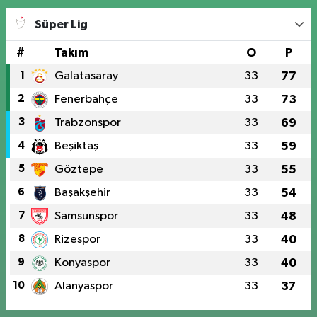
Süper Lig
#
Takım
O
P
1
Galatasaray
33
77
2
Fenerbahçe
33
73
3
Trabzonspor
33
69
4
Beşiktaş
33
59
5
Göztepe
33
55
6
Başakşehir
33
54
7
Samsunspor
33
48
8
Rizespor
33
40
9
Konyaspor
33
40
10
Alanyaspor
33
37