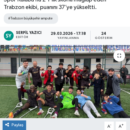
Trabzon ekibi, puanını 37’ye yükseltti.
#Trabzon büyükşehir ampute
SERPIL YAZICI
29.03.2026 - 17:18
24
EDITÖR
YAYINLANMA
GÖSTERIM
Paylaş
-
+
A
A