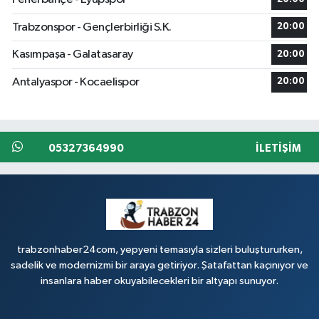
Trabzonspor - Gençlerbirliği S.K.
20:00
Kasımpaşa - Galatasaray
20:00
Antalyaspor - Kocaelispor
20:00
05327364990
İLETIŞIM
trabzonhaber24com, yepyeni temasıyla sizleri buluştururken,
sadelik ve modernizmi bir araya getiriyor. Şatafattan kaçınıyor ve
insanlara haber okuyabilecekleri bir altyapı sunuyor.