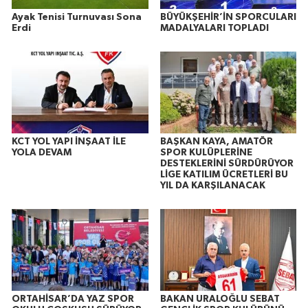
Ayak Tenisi Turnuvası Sona
BÜYÜKŞEHİR’İN SPORCULARI
Erdi
MADALYALARI TOPLADI
KCT YOL YAPI İNŞAAT İLE
BAŞKAN KAYA, AMATÖR
YOLA DEVAM
SPOR KULÜPLERİNE
DESTEKLERİNİ SÜRDÜRÜYOR
LİGE KATILIM ÜCRETLERİ BU
YIL DA KARŞILANACAK
ORTAHİSAR’DA YAZ SPOR
BAKAN URALOĞLU SEBAT