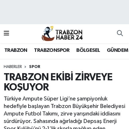
RESMÎ REKLAM
Nöbetçi Eczaneler
Hava Durumu
TRABZON
TRABZONSPOR
BÖLGESEL
GÜNDEM
Namaz Vakitleri
Trafik Durumu
HABERLER
SPOR
TRABZON EKİBİ ZİRVEYE
Süper Lig Puan Durumu ve Fikstür
KOŞUYOR
Tüm Manşetler
Türkiye Ampute Süper Ligi’ne şampiyonluk
hedefiyle başlayan Trabzon Büyükşehir Belediyesi
Son Dakika Haberleri
Ampute Futbol Takımı, zirve yarışındaki iddiasını
sürdürüyor. Sahasında ağırladığı Depsaş Enerji
Haber Arşivi
Spor Kulübü’nü 2-1’lik skorla mağlup eden