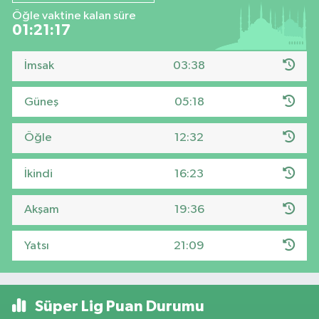
Öğle vaktine kalan süre
01:21:16
İmsak
03:38
Güneş
05:18
Öğle
12:32
İkindi
16:23
Akşam
19:36
Yatsı
21:09
Süper Lig Puan Durumu