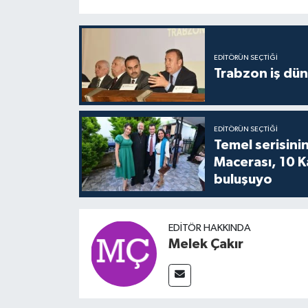
EDITÖRÜN SEÇTIĞI
Trabzon iş düny
EDITÖRÜN SEÇTIĞI
Temel serisinin
Macerası, 10 K
buluşuyo
EDITÖR HAKKINDA
Melek Çakır