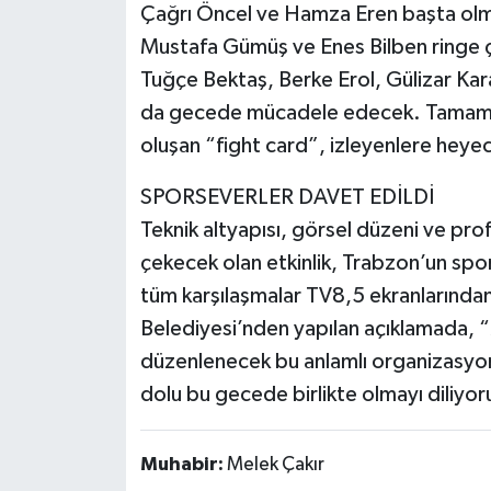
Çağrı Öncel ve Hamza Eren başta olm
Mustafa Gümüş ve Enes Bilben ringe 
Tuğçe Bektaş, Berke Erol, Gülizar Ka
da gecede mücadele edecek. Tamamı m
oluşan “fight card”, izleyenlere heye
SPORSEVERLER DAVET EDİLDİ
Teknik altyapısı, görsel düzeni ve pro
çekecek olan etkinlik, Trabzon’un spo
tüm karşılaşmalar TV8,5 ekranlarından
Belediyesi’nden yapılan açıklamada, 
düzenlenecek bu anlamlı organizasyo
dolu bu gecede birlikte olmayı diliyor
Muhabir:
Melek Çakır