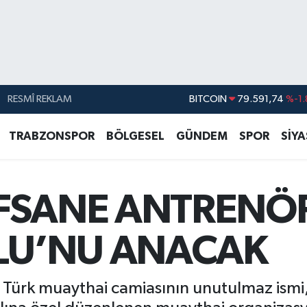
RESMÎ REKLAM
DOLAR
45,43620
%0.
EURO
53,38690
%0.
TRABZONSPOR
BÖLGESEL
GÜNDEM
SPOR
SİY
STERLİN
61,60380
%0.
G.ALTIN
6862,09000
%0.
FSANE ANTRENÖ
BİST100
14.598,00
BITCOIN
79.591,74
%-1.
U’NU ANACAK
, Türk muaythai camiasının unutulmaz ismi