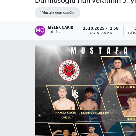
Durmuşoğlu’nun vefatının 3. yı
#Mustafa durmuşoğlu
MELEK ÇAKIR
25.10.2025 - 12:58
EDITÖR
YAYINLANMA
GÖS