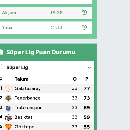
Akşam
19:38
Yatsı
21:13
Süper Lig Puan Durumu
Süper Lig
#
Takım
O
P
1
Galatasaray
33
77
2
Fenerbahçe
33
73
3
Trabzonspor
33
69
4
Beşiktaş
33
59
5
Göztepe
33
55