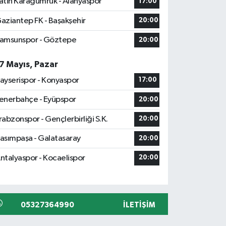
atih Karagümrük - Alanyaspor
17:00
aziantep FK - Başakşehir
20:00
amsunspor - Göztepe
20:00
7 Mayıs, Pazar
ayserispor - Konyaspor
17:00
enerbahçe - Eyüpspor
20:00
rabzonspor - Gençlerbirliği S.K.
20:00
asımpaşa - Galatasaray
20:00
ntalyaspor - Kocaelispor
20:00
05327364990
İLETIŞIM