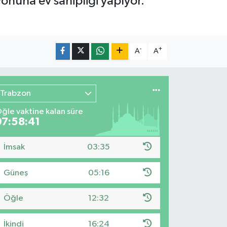
nuna ev sahipliği yapıyor.
-
+
A
A
Trabzon
ğle vaktine kalan süre
07:58:40
İmsak
03:35
Güneş
05:16
Öğle
12:32
İkindi
16:24