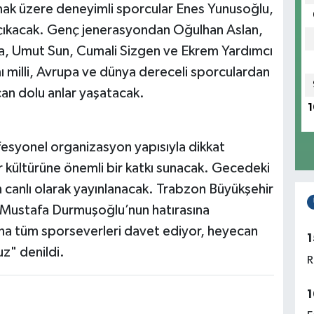
ak üzere deneyimli sporcular Enes Yunusoğlu,
çıkacak. Genç jenerasyondan Oğulhan Aslan,
ra, Umut Sun, Cumali Sizgen ve Ekrem Yardımcı
illi, Avrupa ve dünya dereceli sporculardan
can dolu anlar yaşatacak.
1
fesyonel organizasyon yapısıyla dikkat
r kültürüne önemli bir katkı sunacak. Gecedeki
 canlı olarak yayınlanacak. Trabzon Büyükşehir
“Mustafa Durmuşoğlu’nun hatırasına
na tüm sporseverleri davet ediyor, heyecan
1
uz" denildi.
R
1