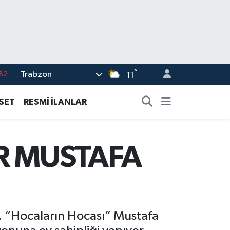
°
Trabzon
02
11
19
ASET
RESMÎ İLANLAR
18
19
R MUSTAFA
%0
82
, “Hocaların Hocası” Mustafa