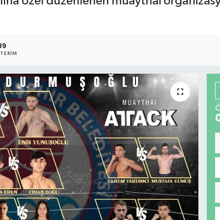
lına özel düzenlenen muaythai organizasyo
39
TERIM
Ö