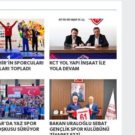
İR’İN SPORCULARI
KCT YOL YAPI İNŞAAT İLE
ARI TOPLADI
YOLA DEVAM
R’DA YAZ SPOR
BAKAN URALOĞLU SEBAT
OŞKUSU SÜRÜYOR
GENÇLİK SPOR KULÜBÜNÜ