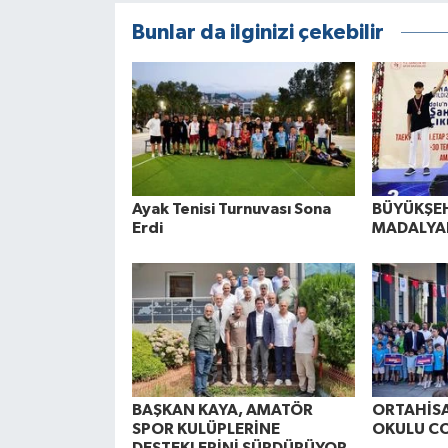
Bunlar da ilginizi çekebilir
Ayak Tenisi Turnuvası Sona
BÜYÜKŞEH
Erdi
MADALYAL
BAŞKAN KAYA, AMATÖR
ORTAHİSA
SPOR KULÜPLERİNE
OKULU C