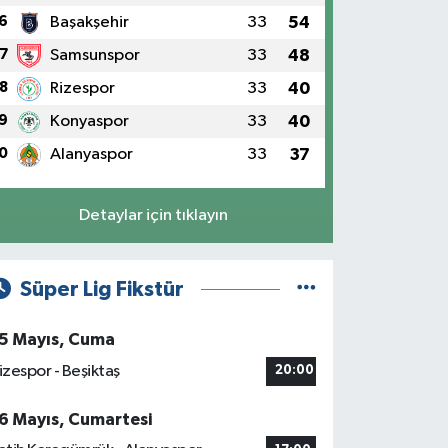
6
Başakşehir
33
54
7
Samsunspor
33
48
8
Rizespor
33
40
9
Konyaspor
33
40
0
Alanyaspor
33
37
Detaylar için tıklayın
Süper Lig Fikstür
5 Mayıs, Cuma
izespor - Beşiktaş
20:00
6 Mayıs, Cumartesi