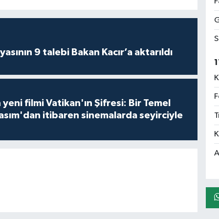
F
G
S
asının 9 talebi Bakan Kacır’a aktarıldı
1
K
F
 yeni filmi Vatikan'ın Şifresi: Bir Temel
asım'dan itibaren sinemalarda seyirciyle
T
K
A