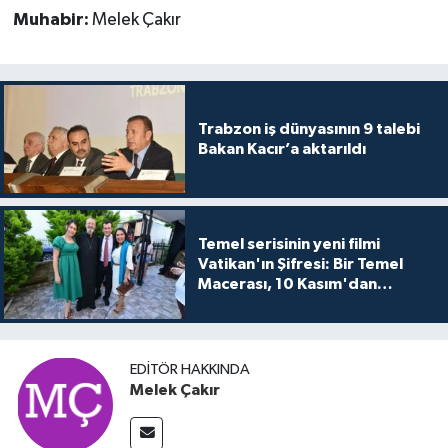
Muhabir:
Melek Çakır
Trabzon iş dünyasının 9 talebi
Bakan Kacır’a aktarıldı
Temel serisinin yeni filmi
Vatikan'ın Şifresi: Bir Temel
Macerası, 10 Kasım'dan
itibaren sinemalarda seyirciyle
buluşuyo
EDITÖR HAKKINDA
Melek Çakır