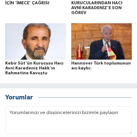
İÇİN ‘İMECE’ ÇAĞRISI
KURUCULARINDAN HACI
AVNİ KARADENİZ’E SON
GÖREV
Kebir Süt'ün Kurucusu Hacı
Hannover Türk toplumunun
Avni Karadeniz Hakk'ın
acı kaybı:
Rahmetine Kavuştu
Yorumlar