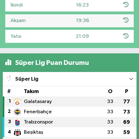
İkindi
16:23
Akşam
19:36
Yatsı
21:09
Süper Lig Puan Durumu
Süper Lig
#
Takım
O
P
1
Galatasaray
33
77
2
Fenerbahçe
33
73
3
Trabzonspor
33
69
4
Beşiktaş
33
59