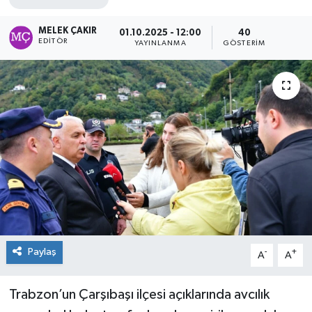
MELEK ÇAKIR
01.10.2025 - 12:00
40
EDITÖR
YAYINLANMA
GÖSTERIM
Paylaş
-
+
A
A
Trabzon’un Çarşıbaşı ilçesi açıklarında avcılık