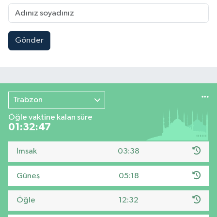
Gönder
Trabzon
Öğle vaktine kalan süre
01:32:46
İmsak
03:38
Güneş
05:18
Öğle
12:32