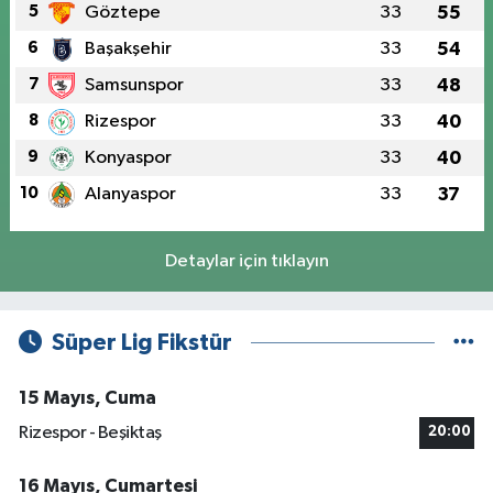
5
Göztepe
33
55
6
Başakşehir
33
54
7
Samsunspor
33
48
8
Rizespor
33
40
9
Konyaspor
33
40
10
Alanyaspor
33
37
Detaylar için tıklayın
Süper Lig Fikstür
15 Mayıs, Cuma
Rizespor - Beşiktaş
20:00
16 Mayıs, Cumartesi