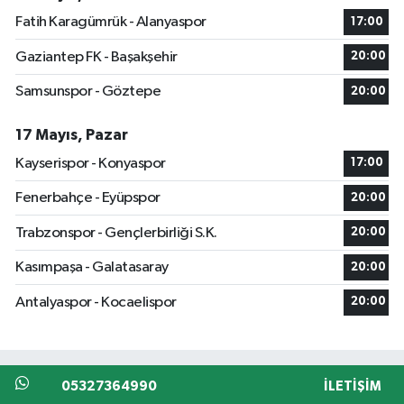
Fatih Karagümrük - Alanyaspor
17:00
Gaziantep FK - Başakşehir
20:00
Samsunspor - Göztepe
20:00
17 Mayıs, Pazar
Kayserispor - Konyaspor
17:00
Fenerbahçe - Eyüpspor
20:00
Trabzonspor - Gençlerbirliği S.K.
20:00
Kasımpaşa - Galatasaray
20:00
Antalyaspor - Kocaelispor
20:00
05327364990
İLETIŞIM