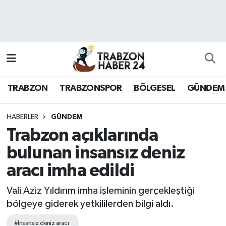
RESMÎ REKLAM
Nöbetçi Eczaneler
Hava Durumu
TRABZON
TRABZONSPOR
BÖLGESEL
GÜNDEM
Namaz Vakitleri
Trafik Durumu
HABERLER
GÜNDEM
Trabzon açıklarında
Süper Lig Puan Durumu ve Fikstür
bulunan insansız deniz
aracı imha edildi
Tüm Manşetler
Vali Aziz Yıldırım imha işleminin gerçekleştiği
Son Dakika Haberleri
bölgeye giderek yetkililerden bilgi aldı.
Haber Arşivi
#Insansız deniz aracı