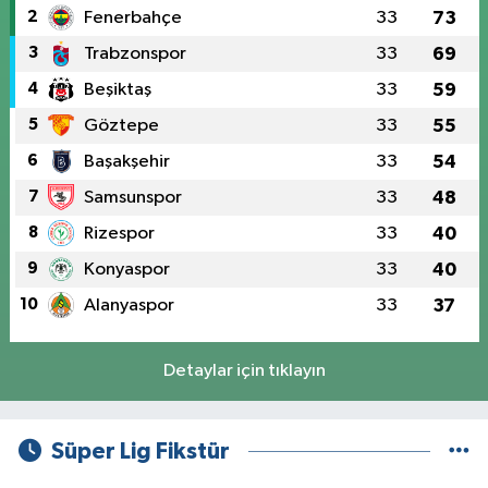
2
Fenerbahçe
33
73
3
Trabzonspor
33
69
4
Beşiktaş
33
59
5
Göztepe
33
55
6
Başakşehir
33
54
7
Samsunspor
33
48
8
Rizespor
33
40
9
Konyaspor
33
40
10
Alanyaspor
33
37
Detaylar için tıklayın
Süper Lig Fikstür