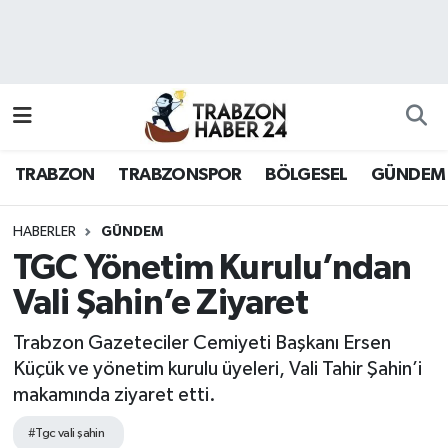
RESMÎ REKLAM
Nöbetçi Eczaneler
Hava Durumu
TRABZON
TRABZONSPOR
BÖLGESEL
GÜNDEM
Namaz Vakitleri
Trafik Durumu
HABERLER
GÜNDEM
TGC Yönetim Kurulu’ndan
Süper Lig Puan Durumu ve Fikstür
Vali Şahin’e Ziyaret
Tüm Manşetler
Trabzon Gazeteciler Cemiyeti Başkanı Ersen
Küçük ve yönetim kurulu üyeleri, Vali Tahir Şahin’i
Son Dakika Haberleri
makamında ziyaret etti.
Haber Arşivi
#Tgc vali şahin