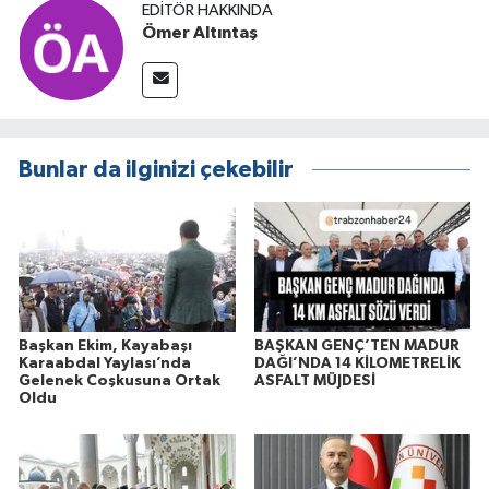
EDITÖR HAKKINDA
Ömer Altıntaş
Bunlar da ilginizi çekebilir
Başkan Ekim, Kayabaşı
BAŞKAN GENÇ’TEN MADUR
Karaabdal Yaylası’nda
DAĞI’NDA 14 KİLOMETRELİK
Gelenek Coşkusuna Ortak
ASFALT MÜJDESİ
Oldu