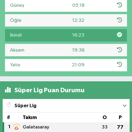
Güneş
05:18
Öğle
12:32
İkindi
16:23
Akşam
19:36
Yatsı
21:09
Süper Lig Puan Durumu
Süper Lig
#
Takım
O
P
1
Galatasaray
33
77