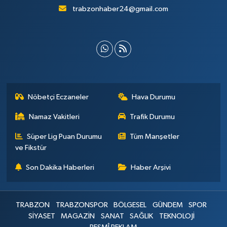
trabzonhaber24@gmail.com
Nöbetçi Eczaneler
Hava Durumu
Namaz Vakitleri
Trafik Durumu
Süper Lig Puan Durumu
Tüm Manşetler
ve Fikstür
Son Dakika Haberleri
Haber Arşivi
TRABZON
TRABZONSPOR
BÖLGESEL
GÜNDEM
SPOR
SİYASET
MAGAZİN
SANAT
SAĞLIK
TEKNOLOJİ