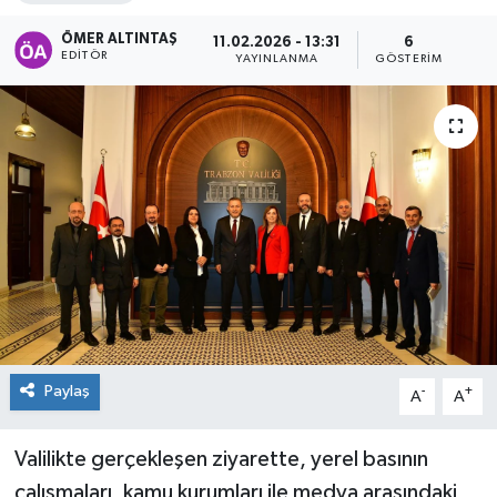
ÖMER ALTINTAŞ
11.02.2026 - 13:31
6
EDITÖR
YAYINLANMA
GÖSTERIM
Paylaş
-
+
A
A
Valilikte gerçekleşen ziyarette, yerel basının
çalışmaları, kamu kurumları ile medya arasındaki