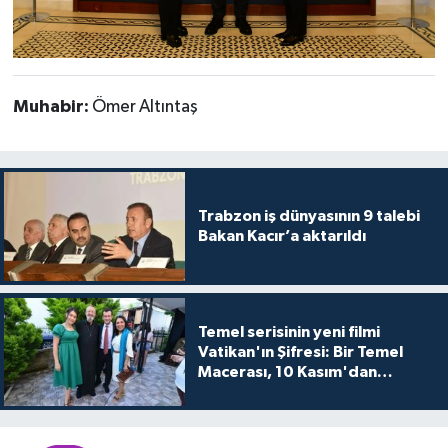
Muhabir:
Ömer Altıntaş
Trabzon iş dünyasının 9 talebi
Bakan Kacır’a aktarıldı
Temel serisinin yeni filmi
Vatikan'ın Şifresi: Bir Temel
Macerası, 10 Kasım'dan
itibaren sinemalarda seyirciyle
buluşuyo