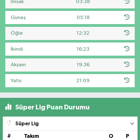
İmsak
03:38
Güneş
05:18
Öğle
12:32
İkindi
16:23
Akşam
19:36
Yatsı
21:09
Süper Lig Puan Durumu
Süper Lig
#
Takım
O
P