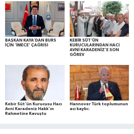
BAŞKAN KAYA’DAN BURS
KEBİR SÜT’ÜN
İÇİN ‘İMECE’ ÇAĞRISI
KURUCULARINDAN HACI
AVNİ KARADENİZ’E SON
GÖREV
Kebir Süt'ün Kurucusu Hacı
Hannover Türk toplumunun
Avni Karadeniz Hakk'ın
acı kaybı:
Rahmetine Kavuştu