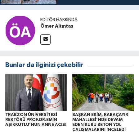
buluşuyo
EDITÖR HAKKINDA
Ömer Altıntaş
Bunlar da ilginizi çekebilir
TRABZON ÜNİVERSİTESİ
BAŞKAN EKİM, KARAÇAYIR
REKTÖRÜ PROF.DR.EMİN
MAHALLESİ’NDE DEVAM
AŞIKKUTLU’NUN ANNE ACISI
EDEN KURU BETON YOL
ÇALIŞMALARINI İNCELEDİ