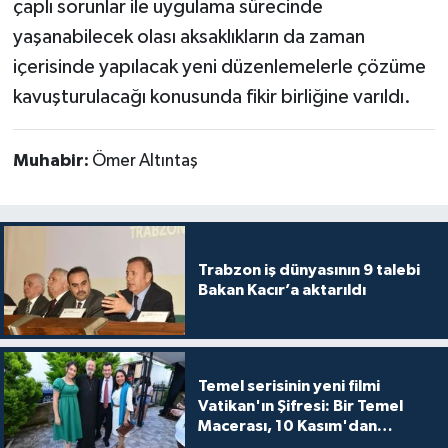
çaplı sorunlar ile uygulama sürecinde
yaşanabilecek olası aksaklıkların da zaman
içerisinde yapılacak yeni düzenlemelerle çözüme
kavuşturulacağı konusunda fikir birliğine varıldı.
Muhabir:
Ömer Altıntaş
Trabzon iş dünyasının 9 talebi
Bakan Kacır’a aktarıldı
Temel serisinin yeni filmi
Vatikan'ın Şifresi: Bir Temel
Macerası, 10 Kasım'dan
itibaren sinemalarda seyirciyle