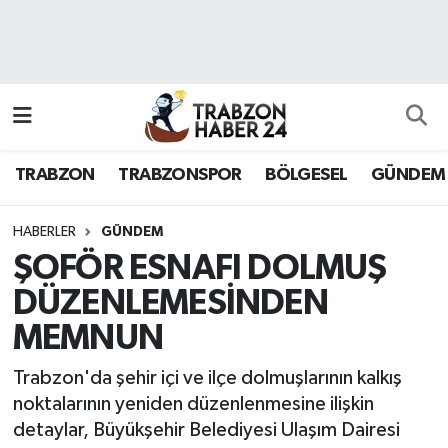
RESMÎ REKLAM
Nöbetçi Eczaneler
Hava Durumu
TRABZON
TRABZONSPOR
BÖLGESEL
GÜNDEM
Namaz Vakitleri
Trafik Durumu
HABERLER
GÜNDEM
ŞOFÖR ESNAFI DOLMUŞ
Süper Lig Puan Durumu ve Fikstür
DÜZENLEMESİNDEN
MEMNUN
Tüm Manşetler
Trabzon'da şehir içi ve ilçe dolmuşlarının kalkış
Son Dakika Haberleri
noktalarının yeniden düzenlenmesine ilişkin
detaylar, Büyükşehir Belediyesi Ulaşım Dairesi
Haber Arşivi