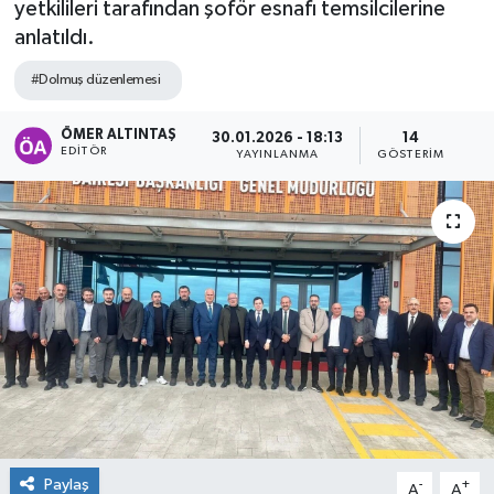
yetkilileri tarafından şoför esnafı temsilcilerine
anlatıldı.
#Dolmuş düzenlemesi
ÖMER ALTINTAŞ
30.01.2026 - 18:13
14
EDITÖR
YAYINLANMA
GÖSTERIM
Paylaş
-
+
A
A