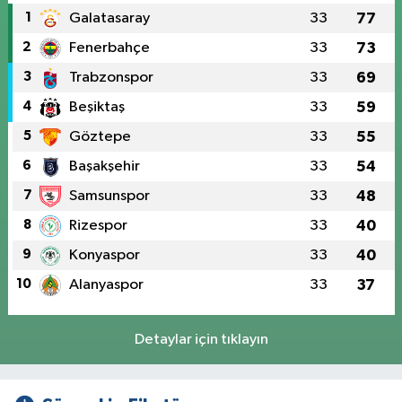
1
Galatasaray
33
77
2
Fenerbahçe
33
73
3
Trabzonspor
33
69
4
Beşiktaş
33
59
5
Göztepe
33
55
6
Başakşehir
33
54
7
Samsunspor
33
48
8
Rizespor
33
40
9
Konyaspor
33
40
10
Alanyaspor
33
37
Detaylar için tıklayın