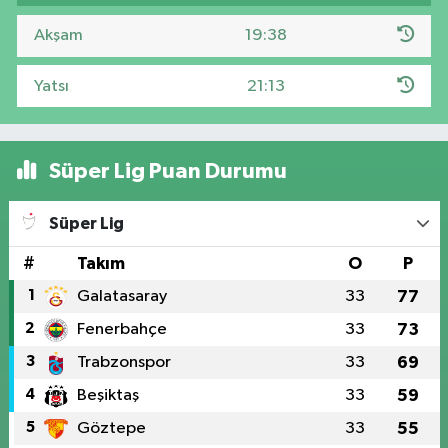
Akşam
19:38
Yatsı
21:13
Süper Lig Puan Durumu
Süper Lig
#
Takım
O
P
1
Galatasaray
33
77
2
Fenerbahçe
33
73
3
Trabzonspor
33
69
4
Beşiktaş
33
59
5
Göztepe
33
55