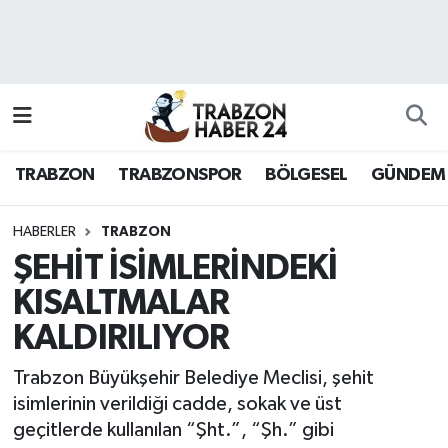
RESMÎ REKLAM
Nöbetçi Eczaneler
Hava Durumu
TRABZON
TRABZONSPOR
BÖLGESEL
GÜNDEM
Namaz Vakitleri
Trafik Durumu
HABERLER
TRABZON
ŞEHİT İSİMLERİNDEKİ
Süper Lig Puan Durumu ve Fikstür
KISALTMALAR
KALDIRILIYOR
Tüm Manşetler
Trabzon Büyükşehir Belediye Meclisi, şehit
Son Dakika Haberleri
isimlerinin verildiği cadde, sokak ve üst
geçitlerde kullanılan “Şht.”, “Şh.” gibi
Haber Arşivi