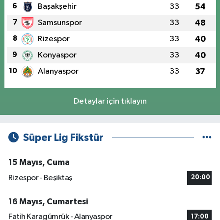
6
Başakşehir
33
54
7
Samsunspor
33
48
8
Rizespor
33
40
9
Konyaspor
33
40
10
Alanyaspor
33
37
Detaylar için tıklayın
Süper Lig Fikstür
15 Mayıs, Cuma
Rizespor - Beşiktaş
20:00
16 Mayıs, Cumartesi
Fatih Karagümrük - Alanyaspor
17:00