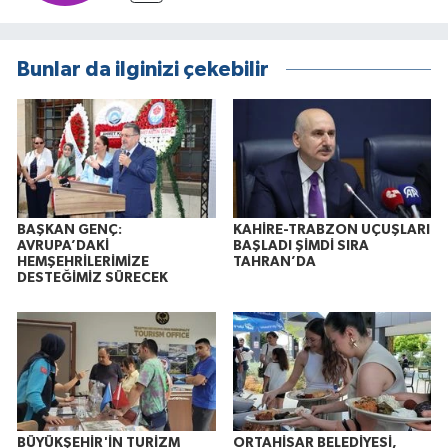
Bunlar da ilginizi çekebilir
BAŞKAN GENÇ:
KAHİRE-TRABZON UÇUŞLARI
AVRUPA’DAKİ
BAŞLADI ŞİMDİ SIRA
HEMŞEHRİLERİMİZE
TAHRAN’DA
DESTEĞİMİZ SÜRECEK
BÜYÜKŞEHİR'İN TURİZM
ORTAHİSAR BELEDİYESİ,