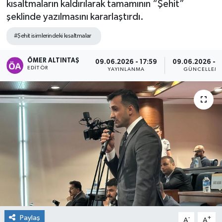
kısaltmaların kaldırılarak tamamının “Şehit”
şeklinde yazılmasını kararlaştırdı.
#Şehit isimlerindeki kısaltmalar
ÖMER ALTINTAŞ
09.06.2026 - 17:59
09.06.2026 - 1
EDITÖR
YAYINLANMA
GÜNCELLEM
Paylaş
-
+
A
A