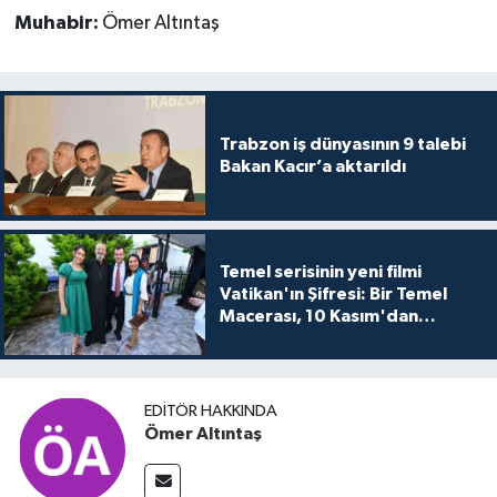
Muhabir:
Ömer Altıntaş
Trabzon iş dünyasının 9 talebi
Bakan Kacır’a aktarıldı
Temel serisinin yeni filmi
Vatikan'ın Şifresi: Bir Temel
Macerası, 10 Kasım'dan
itibaren sinemalarda seyirciyle
buluşuyo
EDITÖR HAKKINDA
Ömer Altıntaş