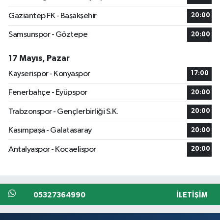
Gaziantep FK - Başakşehir
20:00
Samsunspor - Göztepe
20:00
17 Mayıs, Pazar
Kayserispor - Konyaspor
17:00
Fenerbahçe - Eyüpspor
20:00
Trabzonspor - Gençlerbirliği S.K.
20:00
Kasımpaşa - Galatasaray
20:00
Antalyaspor - Kocaelispor
20:00
05327364990
İLETIŞIM