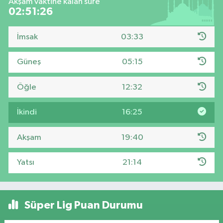
Akşam vaktine kalan süre
02:51:24
İmsak
03:33
Güneş
05:15
Öğle
12:32
İkindi
16:25
Akşam
19:40
Yatsı
21:14
Süper Lig Puan Durumu