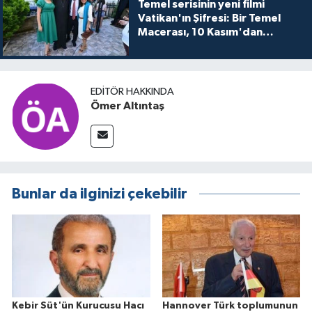
Temel serisinin yeni filmi
Vatikan'ın Şifresi: Bir Temel
Macerası, 10 Kasım'dan
itibaren sinemalarda seyirciyle
buluşuyo
EDITÖR HAKKINDA
Ömer Altıntaş
Bunlar da ilginizi çekebilir
Kebir Süt'ün Kurucusu Hacı
Hannover Türk toplumunun