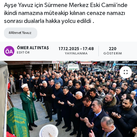
Ayşe Yavuz için Sürmene Merkez Eski Camii’nde
ikindi namazına müteakip kılınan cenaze namazı
sonrası dualarla hakka yolcu edildi .
#Ahmet Yavuz
ÖMER ALTINTAŞ
17.12.2025 - 17:48
220
EDITÖR
YAYINLANMA
GÖSTERIM