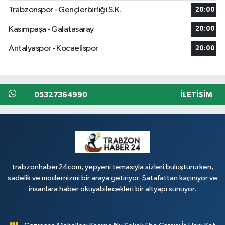
Trabzonspor - Gençlerbirliği S.K.
20:00
Kasımpaşa - Galatasaray
20:00
Antalyaspor - Kocaelispor
20:00
05327364990
İLETIŞIM
trabzonhaber24com, yepyeni temasıyla sizleri buluştururken,
sadelik ve modernizmi bir araya getiriyor. Şatafattan kaçınıyor ve
insanlara haber okuyabilecekleri bir altyapı sunuyor.