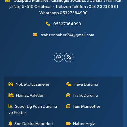
Gazipaşa Mahallesi Kasımoğlu Sokak Eba Çarşısı İş Hanı Kat
;5 No;15/510 Ortahisar - Trabzon Telefon : 0462 323 06 61
Whatsapp 05327364990
05327364990
trabzonhaber24@gmail.com
Nöbetçi Eczaneler
Hava Durumu
Namaz Vakitleri
Trafik Durumu
Süper Lig Puan Durumu
Tüm Manşetler
ve Fikstür
Son Dakika Haberleri
Haber Arşivi