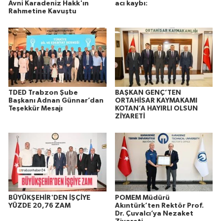
Avni Karadeniz Hakk'ın
acı kaybı:
Rahmetine Kavuştu
TDED Trabzon Şube
BAŞKAN GENÇ’TEN
Başkanı Adnan Günnar’dan
ORTAHİSAR KAYMAKAMI
Teşekkür Mesajı
KOTAN’A HAYIRLI OLSUN
ZİYARETİ
BÜYÜKŞEHİR'DEN İŞÇİYE
POMEM Müdürü
YÜZDE 20,76 ZAM
Akıntürk’ten Rektör Prof.
Dr. Çuvalcı’ya Nezaket