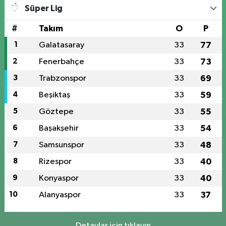
Süper Lig
#
Takım
O
P
1
Galatasaray
33
77
2
Fenerbahçe
33
73
3
Trabzonspor
33
69
4
Beşiktaş
33
59
5
Göztepe
33
55
6
Başakşehir
33
54
7
Samsunspor
33
48
8
Rizespor
33
40
9
Konyaspor
33
40
10
Alanyaspor
33
37
Detaylar için tıklayın