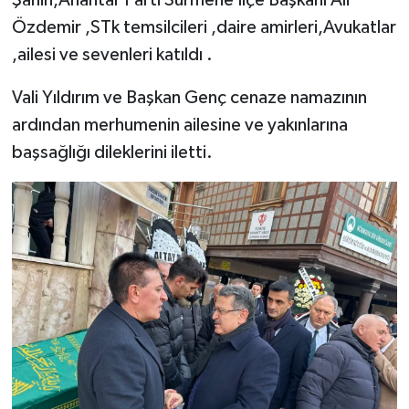
Şahin,Anahtar Parti Sürmene İlçe Başkanı Ali
Özdemir ,STk temsilcileri ,daire amirleri,Avukatlar
,ailesi ve sevenleri katıldı .
Vali Yıldırım ve Başkan Genç cenaze namazının
ardından merhumenin ailesine ve yakınlarına
başsağlığı dileklerini iletti.