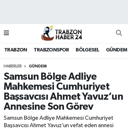
RESMÎ REKLAM
Nöbetçi Eczaneler
Hava Durumu
TRABZON
TRABZONSPOR
BÖLGESEL
GÜNDEM
Namaz Vakitleri
Trafik Durumu
HABERLER
GÜNDEM
Samsun Bölge Adliye
Süper Lig Puan Durumu ve Fikstür
Mahkemesi Cumhuriyet
Başsavcısı Ahmet Yavuz‘un
Tüm Manşetler
Annesine Son Görev
Son Dakika Haberleri
Samsun Bölge Adliye Mahkemesi Cumhuriyet
Haber Arşivi
Başsavcısı Ahmet Yavuz’un vefat eden annesi