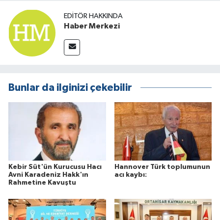
EDITÖR HAKKINDA
Haber Merkezi
Bunlar da ilginizi çekebilir
Kebir Süt'ün Kurucusu Hacı
Hannover Türk toplumunun
Avni Karadeniz Hakk'ın
acı kaybı:
Rahmetine Kavuştu