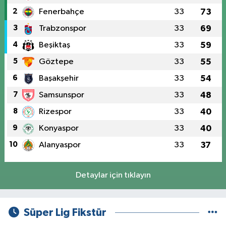
2
Fenerbahçe
33
73
3
Trabzonspor
33
69
4
Beşiktaş
33
59
5
Göztepe
33
55
6
Başakşehir
33
54
7
Samsunspor
33
48
8
Rizespor
33
40
9
Konyaspor
33
40
10
Alanyaspor
33
37
Detaylar için tıklayın
Süper Lig Fikstür