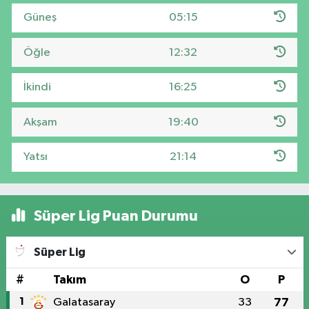
Güneş
05:15
Öğle
12:32
İkindi
16:25
Akşam
19:40
Yatsı
21:14
Süper Lig Puan Durumu
Süper Lig
#
Takım
O
P
1
Galatasaray
33
77