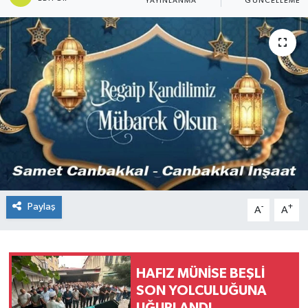
YAYINLANMA
GÜNCELLEME
Paylaş
-
+
A
A
HAFIZ MÜNİSE BEŞLİ
SON YOLCULUĞUNA
UĞURLANDI