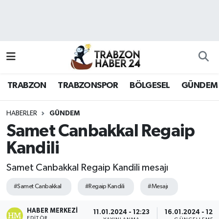
RESMÎ REKLAM
Nöbetçi Eczaneler
Hava Durumu
TRABZON
TRABZONSPOR
BÖLGESEL
GÜNDEM
Namaz Vakitleri
Trafik Durumu
HABERLER
GÜNDEM
Samet Canbakkal Regaip
Süper Lig Puan Durumu ve Fikstür
Kandili
Tüm Manşetler
Samet Canbakkal Regaip Kandili mesajı
Son Dakika Haberleri
#Samet Canbakkal
#Regaip Kandili
#Mesajı
Haber Arşivi
HABER MERKEZI
11.01.2024 - 12:23
16.01.2024 - 12:
EDITÖR