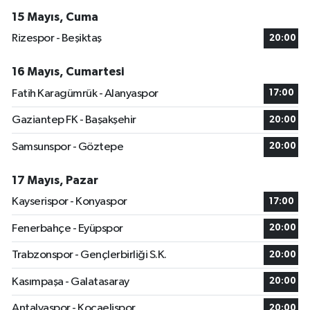
15 Mayıs, Cuma
Rizespor - Beşiktaş
20:00
16 Mayıs, Cumartesi
Fatih Karagümrük - Alanyaspor
17:00
Gaziantep FK - Başakşehir
20:00
Samsunspor - Göztepe
20:00
17 Mayıs, Pazar
Kayserispor - Konyaspor
17:00
Fenerbahçe - Eyüpspor
20:00
Trabzonspor - Gençlerbirliği S.K.
20:00
Kasımpaşa - Galatasaray
20:00
Antalyaspor - Kocaelispor
20:00