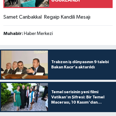
Samet Canbakkal Regaip Kandili Mesajı
Muhabir:
Haber Merkezi
Trabzon iş dünyasının 9 talebi
Bakan Kacır’a aktarıldı
Temel serisinin yeni filmi
Vatikan'ın Şifresi: Bir Temel
Macerası, 10 Kasım'dan
itibaren sinemalarda seyirciyle
buluşuyo