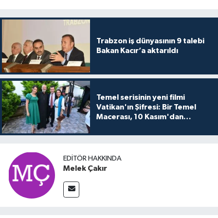
Trabzon iş dünyasının 9 talebi
Bakan Kacır’a aktarıldı
Temel serisinin yeni filmi
Vatikan'ın Şifresi: Bir Temel
Macerası, 10 Kasım'dan
itibaren sinemalarda seyirciyle
buluşuyo
EDITÖR HAKKINDA
Melek Çakır