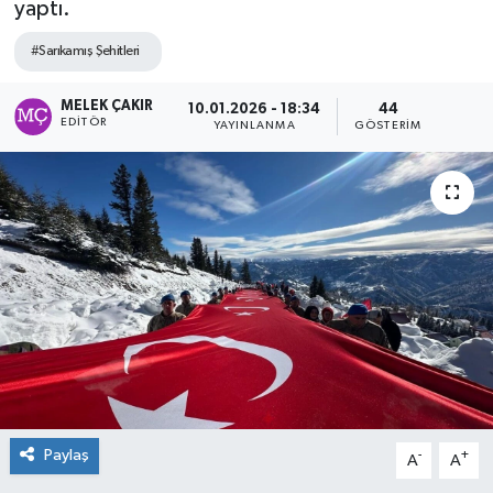
yaptı.
#Sarıkamış Şehitleri
MELEK ÇAKIR
10.01.2026 - 18:34
44
EDITÖR
YAYINLANMA
GÖSTERIM
Paylaş
-
+
A
A