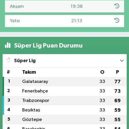
Akşam
19:38
Yatsı
21:13
Süper Lig Puan Durumu
Süper Lig
#
Takım
O
P
1
Galatasaray
33
77
2
Fenerbahçe
33
73
3
Trabzonspor
33
69
4
Beşiktaş
33
59
5
Göztepe
33
55
6