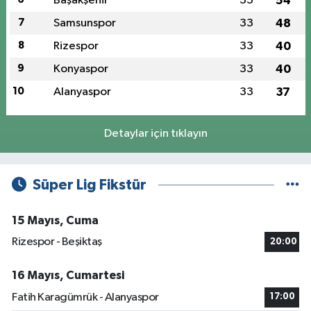
Başakşehir
33
54
7
Samsunspor
33
48
8
Rizespor
33
40
9
Konyaspor
33
40
10
Alanyaspor
33
37
Detaylar için tıklayın
Süper Lig Fikstür
15 Mayıs, Cuma
Rizespor - Beşiktaş
20:00
16 Mayıs, Cumartesi
Fatih Karagümrük - Alanyaspor
17:00