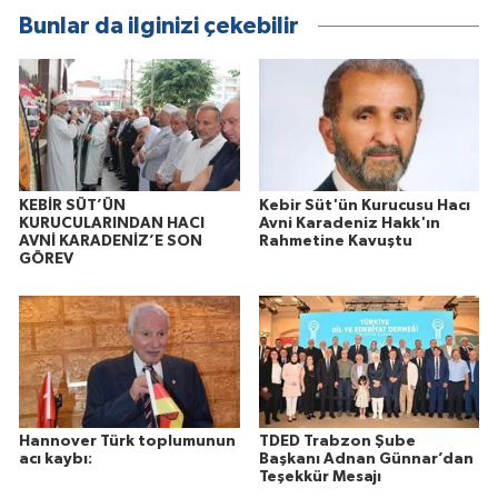
Bunlar da ilginizi çekebilir
KEBİR SÜT’ÜN
Kebir Süt'ün Kurucusu Hacı
KURUCULARINDAN HACI
Avni Karadeniz Hakk'ın
AVNİ KARADENİZ’E SON
Rahmetine Kavuştu
GÖREV
Hannover Türk toplumunun
TDED Trabzon Şube
acı kaybı:
Başkanı Adnan Günnar’dan
Teşekkür Mesajı