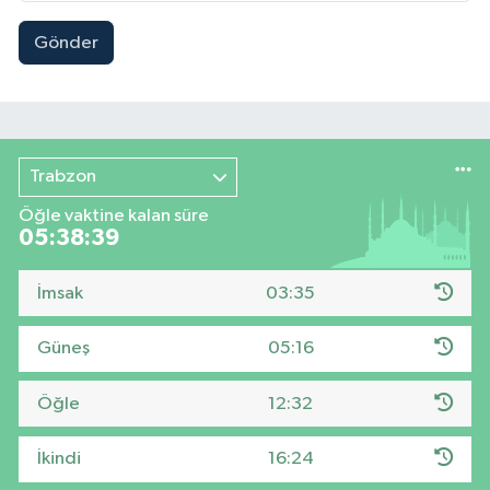
Gönder
Trabzon
Öğle vaktine kalan süre
05:38:37
İmsak
03:35
Güneş
05:16
Öğle
12:32
İkindi
16:24