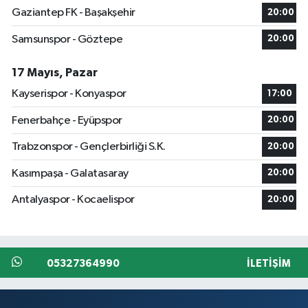
Gaziantep FK - Başakşehir
20:00
Samsunspor - Göztepe
20:00
17 Mayıs, Pazar
Kayserispor - Konyaspor
17:00
Fenerbahçe - Eyüpspor
20:00
Trabzonspor - Gençlerbirliği S.K.
20:00
Kasımpaşa - Galatasaray
20:00
Antalyaspor - Kocaelispor
20:00
05327364990
İLETIŞIM