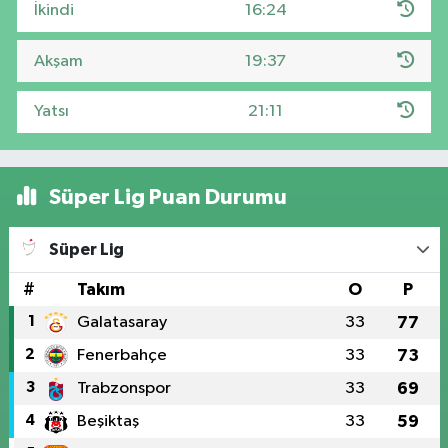
İkindi
16:24
Akşam
19:37
Yatsı
21:11
Süper Lig Puan Durumu
Süper Lig
#
Takım
O
P
1
Galatasaray
33
77
2
Fenerbahçe
33
73
3
Trabzonspor
33
69
4
Beşiktaş
33
59