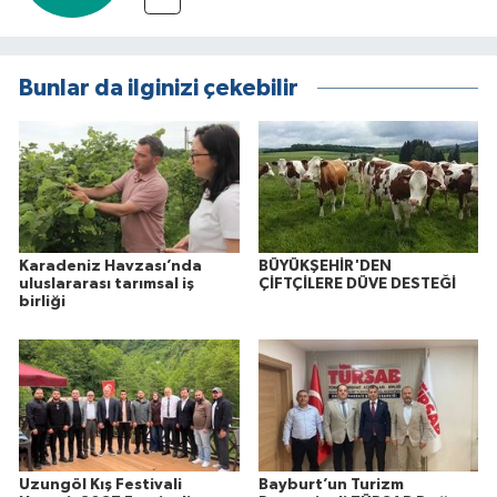
Bunlar da ilginizi çekebilir
Karadeniz Havzası’nda
BÜYÜKŞEHİR'DEN
uluslararası tarımsal iş
ÇİFTÇİLERE DÜVE DESTEĞİ
birliği
Uzungöl Kış Festivali
Bayburt’un Turizm