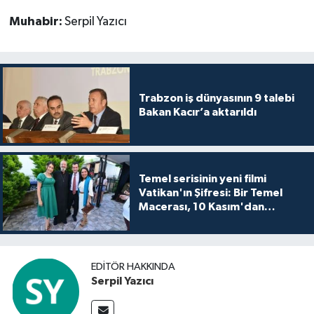
Muhabir:
Serpil Yazıcı
Trabzon iş dünyasının 9 talebi
Bakan Kacır’a aktarıldı
Temel serisinin yeni filmi
Vatikan'ın Şifresi: Bir Temel
Macerası, 10 Kasım'dan
itibaren sinemalarda seyirciyle
buluşuyo
EDITÖR HAKKINDA
Serpil Yazıcı