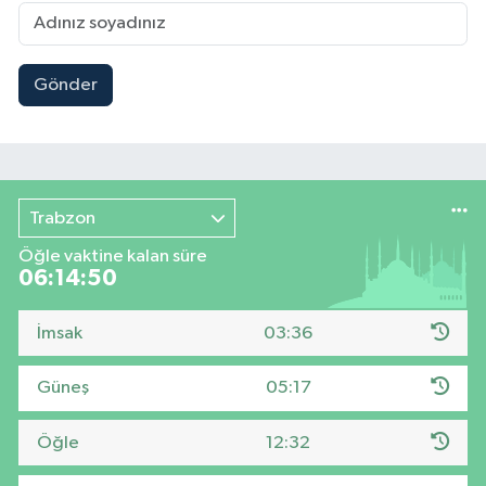
Gönder
Trabzon
Öğle vaktine kalan süre
06:14:49
İmsak
03:36
Güneş
05:17
Öğle
12:32