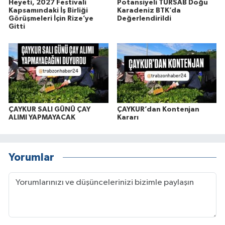
Heyeti, 2027 Festivali
Potansiyeli TÜRSAB Doğu
Kapsamındaki İş Birliği
Karadeniz BTK’da
Görüşmeleri İçin Rize’ye
Değerlendirildi
Gitti
ÇAYKUR SALI GÜNÜ ÇAY
ÇAYKUR’dan Kontenjan
ALIMI YAPMAYACAK
Kararı
Yorumlar