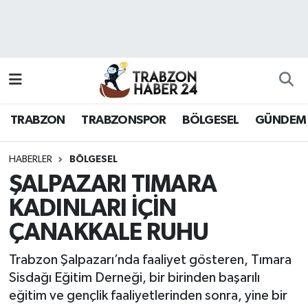
RESMÎ REKLAM
Nöbetçi Eczaneler
Hava Durumu
TRABZON
TRABZONSPOR
BÖLGESEL
GÜNDEM
Namaz Vakitleri
Trafik Durumu
HABERLER
BÖLGESEL
ŞALPAZARI TIMARA
Süper Lig Puan Durumu ve Fikstür
KADINLARI İÇİN
ÇANAKKALE RUHU
Tüm Manşetler
Trabzon Şalpazarı’nda faaliyet gösteren, Tımara
Son Dakika Haberleri
Sisdağı Eğitim Derneği, bir birinden başarılı
eğitim ve gençlik faaliyetlerinden sonra, yine bir
Haber Arşivi