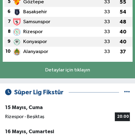
5
Göztepe
33
55
6
Başakşehir
33
54
7
Samsunspor
33
48
8
Rizespor
33
40
9
Konyaspor
33
40
10
Alanyaspor
33
37
Detaylar için tıklayın
Süper Lig Fikstür
15 Mayıs, Cuma
Rizespor - Beşiktaş
20:00
16 Mayıs, Cumartesi