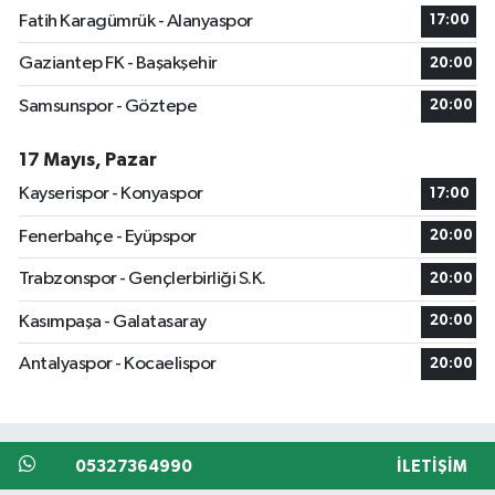
Fatih Karagümrük - Alanyaspor
17:00
Gaziantep FK - Başakşehir
20:00
Samsunspor - Göztepe
20:00
17 Mayıs, Pazar
Kayserispor - Konyaspor
17:00
Fenerbahçe - Eyüpspor
20:00
Trabzonspor - Gençlerbirliği S.K.
20:00
Kasımpaşa - Galatasaray
20:00
Antalyaspor - Kocaelispor
20:00
05327364990
İLETIŞIM