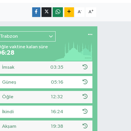
-
+
A
A
Trabzon
ğle vaktine kalan süre
06:27
İmsak
03:35
Güneş
05:16
Öğle
12:32
İkindi
16:24
Akşam
19:38