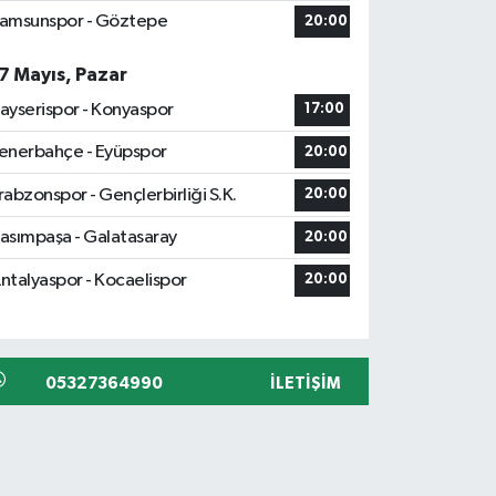
amsunspor - Göztepe
20:00
7 Mayıs, Pazar
ayserispor - Konyaspor
17:00
enerbahçe - Eyüpspor
20:00
rabzonspor - Gençlerbirliği S.K.
20:00
asımpaşa - Galatasaray
20:00
ntalyaspor - Kocaelispor
20:00
05327364990
İLETIŞIM