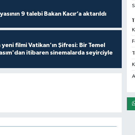
S
asının 9 talebi Bakan Kacır’a aktarıldı
1
K
F
 yeni filmi Vatikan'ın Şifresi: Bir Temel
asım'dan itibaren sinemalarda seyirciyle
T
K
A