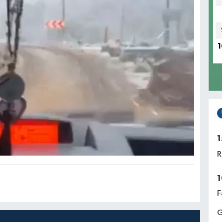
1
1
R
1
F
G