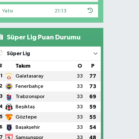
Yatsı
21:13
Süper Lig Puan Durumu
Süper Lig
#
Takım
O
P
1
Galatasaray
33
77
2
Fenerbahçe
33
73
3
Trabzonspor
33
69
4
Beşiktaş
33
59
5
Göztepe
33
55
6
Başakşehir
33
54
7
Samsunspor
33
48