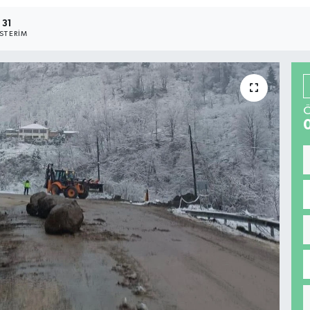
31
STERIM
Ö