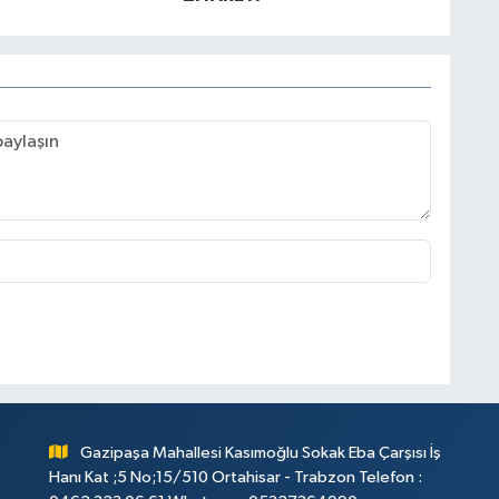
Gazipaşa Mahallesi Kasımoğlu Sokak Eba Çarşısı İş
Hanı Kat ;5 No;15/510 Ortahisar - Trabzon Telefon :