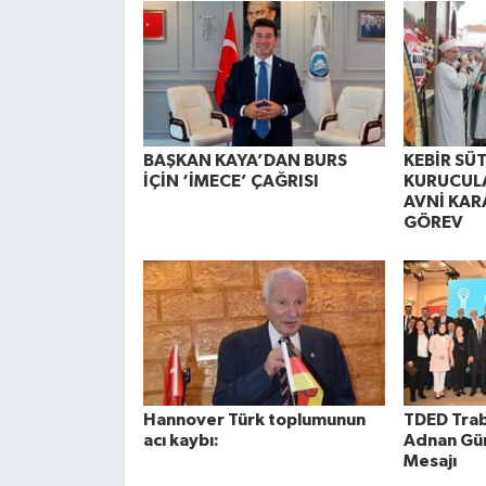
BAŞKAN KAYA’DAN BURS
KEBİR SÜ
İÇİN ‘İMECE’ ÇAĞRISI
KURUCUL
AVNİ KAR
GÖREV
Hannover Türk toplumunun
TDED Trab
acı kaybı:
Adnan Gü
Mesajı