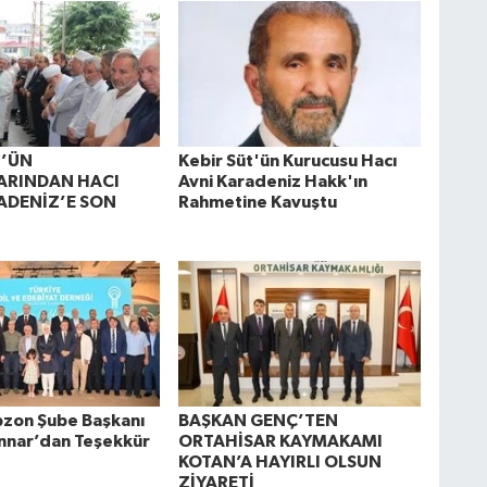
T’ÜN
Kebir Süt'ün Kurucusu Hacı
ARINDAN HACI
Avni Karadeniz Hakk'ın
ADENİZ’E SON
Rahmetine Kavuştu
zon Şube Başkanı
BAŞKAN GENÇ’TEN
nnar’dan Teşekkür
ORTAHİSAR KAYMAKAMI
KOTAN’A HAYIRLI OLSUN
ZİYARETİ