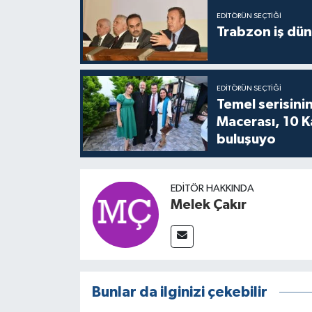
EDITÖRÜN SEÇTIĞI
Trabzon iş düny
EDITÖRÜN SEÇTIĞI
Temel serisinin
Macerası, 10 K
buluşuyo
EDITÖR HAKKINDA
Melek Çakır
Bunlar da ilginizi çekebilir