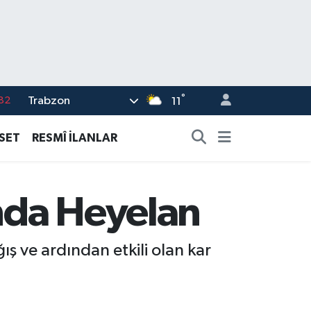
82
°
Trabzon
11
02
19
ASET
RESMÎ İLANLAR
18
19
nda Heyelan
%0
 ve ardından etkili olan kar