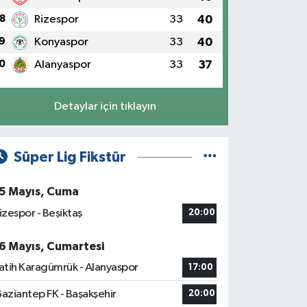
8
Rizespor
33
40
9
Konyaspor
33
40
0
Alanyaspor
33
37
Detaylar için tıklayın
Süper Lig Fikstür
5 Mayıs, Cuma
izespor - Beşiktaş
20:00
6 Mayıs, Cumartesi
atih Karagümrük - Alanyaspor
17:00
aziantep FK - Başakşehir
20:00