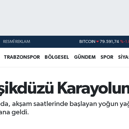
BITCOIN
79.591,74
%-1.
RESMÎ REKLAM
DOLAR
45,43620
%0.
EURO
53,38690
%0.
TRABZONSPOR
BÖLGESEL
GÜNDEM
SPOR
SİY
STERLİN
61,60380
%0.
G.ALTIN
6862,09000
%0.
şikdüzü Karayolu
BİST100
14.598,00
a, akşam saatlerinde başlayan yoğun yağış
ana geldi.