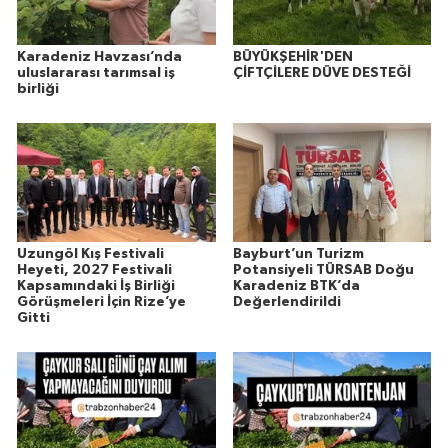
Karadeniz Havzası’nda
BÜYÜKŞEHİR'DEN
uluslararası tarımsal iş
ÇİFTÇİLERE DÜVE DESTEĞİ
birliği
Uzungöl Kış Festivali
Bayburt’un Turizm
Heyeti, 2027 Festivali
Potansiyeli TÜRSAB Doğu
Kapsamındaki İş Birliği
Karadeniz BTK’da
Görüşmeleri İçin Rize’ye
Değerlendirildi
Gitti