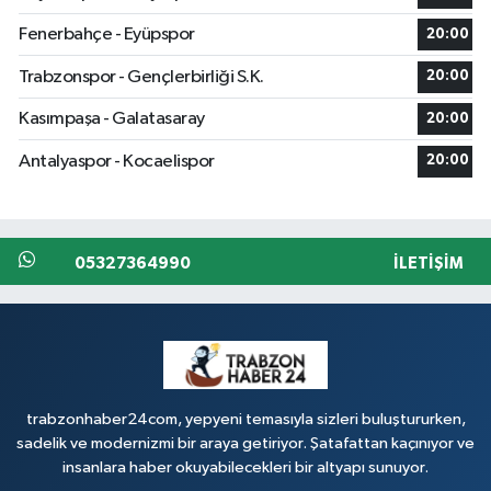
Fenerbahçe - Eyüpspor
20:00
Trabzonspor - Gençlerbirliği S.K.
20:00
Kasımpaşa - Galatasaray
20:00
Antalyaspor - Kocaelispor
20:00
05327364990
İLETIŞIM
trabzonhaber24com, yepyeni temasıyla sizleri buluştururken,
sadelik ve modernizmi bir araya getiriyor. Şatafattan kaçınıyor ve
insanlara haber okuyabilecekleri bir altyapı sunuyor.