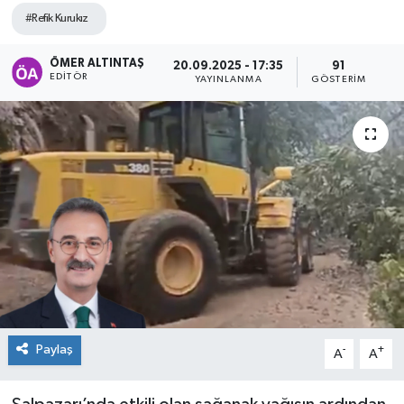
#Refik Kurukız
ÖMER ALTINTAŞ
20.09.2025 - 17:35
91
EDITÖR
YAYINLANMA
GÖSTERIM
Paylaş
-
+
A
A