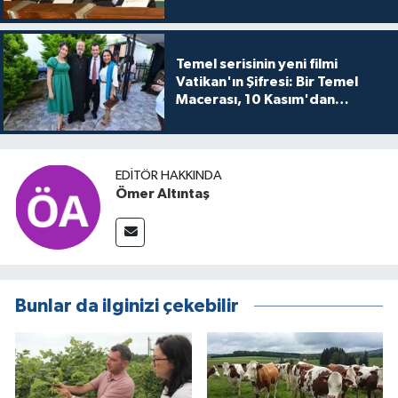
Temel serisinin yeni filmi
Vatikan'ın Şifresi: Bir Temel
Macerası, 10 Kasım'dan
itibaren sinemalarda seyirciyle
buluşuyo
EDITÖR HAKKINDA
Ömer Altıntaş
Bunlar da ilginizi çekebilir