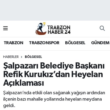
RESMÎ REKLAM
Nöbetçi Eczaneler
Hava Durumu
TRABZON
TRABZONSPOR
BÖLGESEL
GÜNDEM
Namaz Vakitleri
Trafik Durumu
HABERLER
BÖLGESEL
Şalpazarı Belediye Başkanı
Süper Lig Puan Durumu ve Fikstür
Refik Kurukız’dan Heyelan
Açıklaması
Tüm Manşetler
Şalpazarı’nda etkili olan sağanak yağışın ardından
Son Dakika Haberleri
ilçenin bazı mahalle yollarında heyelan meydana
geldi.
Haber Arşivi