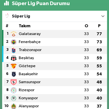
Süper Lig Puan Durumu
Süper Lig
#
Takım
O
P
1
Galatasaray
33
77
2
Fenerbahçe
33
73
3
Trabzonspor
33
69
4
Beşiktaş
33
59
5
Göztepe
33
55
6
Başakşehir
33
54
7
Samsunspor
33
48
8
Rizespor
33
40
9
Konyaspor
33
40
10
Alanyaspor
33
37