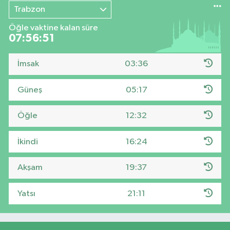
Trabzon
Öğle vaktine kalan süre
07:56:50
İmsak
03:36
Güneş
05:17
Öğle
12:32
İkindi
16:24
Akşam
19:37
Yatsı
21:11