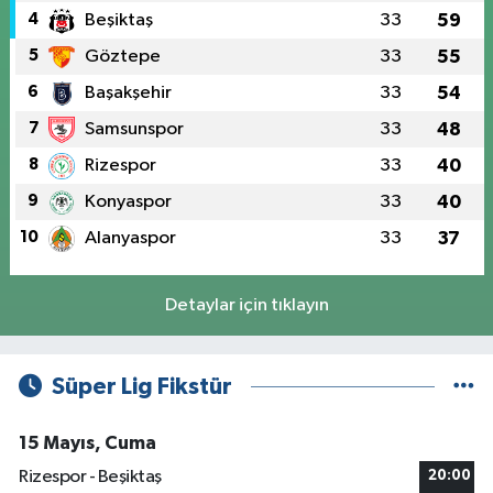
4
Beşiktaş
33
59
5
Göztepe
33
55
6
Başakşehir
33
54
7
Samsunspor
33
48
8
Rizespor
33
40
9
Konyaspor
33
40
10
Alanyaspor
33
37
Detaylar için tıklayın
Süper Lig Fikstür
15 Mayıs, Cuma
Rizespor - Beşiktaş
20:00