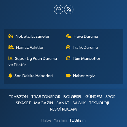
Nöbetçi Eczaneler
Hava Durumu
Namaz Vakitleri
Trafik Durumu
Süper Lig Puan Durumu
Tüm Manşetler
ve Fikstür
Son Dakika Haberleri
Haber Arşivi
TRABZON
TRABZONSPOR
BÖLGESEL
GÜNDEM
SPOR
SİYASET
MAGAZİN
SANAT
SAĞLIK
TEKNOLOJİ
RESMÎ REKLAM
Haber Yazılımı:
TE Bilişim