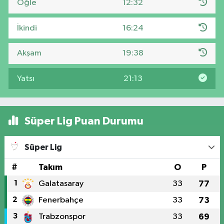
Öğle
12:32
İkindi
16:24
Akşam
19:38
Yatsı
21:13
Süper Lig Puan Durumu
Süper Lig
#
Takım
O
P
1
Galatasaray
33
77
2
Fenerbahçe
33
73
3
Trabzonspor
33
69