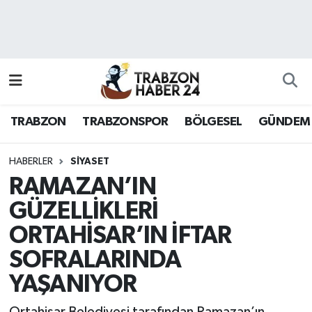
RESMÎ REKLAM
Nöbetçi Eczaneler
Hava Durumu
TRABZON
TRABZONSPOR
BÖLGESEL
GÜNDEM
Namaz Vakitleri
Trafik Durumu
HABERLER
SİYASET
RAMAZAN’IN
Süper Lig Puan Durumu ve Fikstür
GÜZELLİKLERİ
ORTAHİSAR’IN İFTAR
Tüm Manşetler
SOFRALARINDA
Son Dakika Haberleri
YAŞANIYOR
Haber Arşivi
Ortahisar Belediyesi tarafından Ramazan’ın