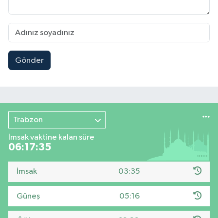
Gönder
Trabzon
İmsak vaktine kalan süre
06:17:34
İmsak
03:35
Güneş
05:16