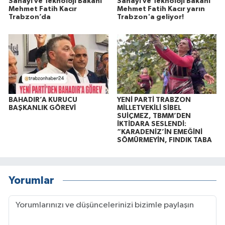
Sanayi ve Teknoloji Bakanı
Sanayi ve Teknoloji Bakanı
Mehmet Fatih Kacır
Mehmet Fatih Kacır yarın
Trabzon’da
Trabzon'a geliyor!
BAHADIR’A KURUCU
YENİ PARTİ TRABZON
BAŞKANLIK GÖREVİ
MİLLETVEKİLİ SİBEL
SUİÇMEZ, TBMM’DEN
İKTİDARA SESLENDİ:
“KARADENİZ’İN EMEĞİNİ
SÖMÜRMEYİN, FINDIK TABA
Yorumlar