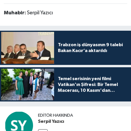
Muhabir:
Serpil Yazıcı
Trabzon iş dünyasının 9 talebi
Bakan Kacır’a aktarıldı
Temel serisinin yeni filmi
Vatikan'ın Şifresi: Bir Temel
Macerası, 10 Kasım'dan
itibaren sinemalarda seyirciyle
buluşuyo
EDITÖR HAKKINDA
Serpil Yazıcı