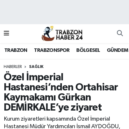
RESMÎ REKLAM
Nöbetçi Eczaneler
Hava Durumu
TRABZON
TRABZONSPOR
BÖLGESEL
GÜNDEM
Namaz Vakitleri
Trafik Durumu
HABERLER
SAĞLIK
Özel İmperial
Süper Lig Puan Durumu ve Fikstür
Hastanesi’nden Ortahisar
Kaymakamı Gürkan
Tüm Manşetler
DEMİRKALE’ye ziyaret
Son Dakika Haberleri
Kurum ziyaretleri kapsamında Özel İmperial
Haber Arşivi
Hastanesi Müdür Yardımcıları İsmail AYDOĞDU,