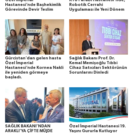
Hastanesi’nde Başhekimlik
Robotik Cerrahi
Görevinde Devir Teslim
Uygulaması ile Yeni Dönem
Gürcistan’dan gelen hasta
Sağlık Bakanı Prof. Dr.
Özel İmperial
Kemal Memişoğlu Tıbbi
Hastanesi’nde Kornea Nakli
Cihaz Satıcıları Sektörünün
ile yeniden görmeye
Sorunlarını Dinledi
başladı.
SAĞLIK BAKANI’NDAN
Özel İmperial Hastanesi 19.
ARAKLI’YA ÇİFTE MÜJDE
Yaşını Gururla Kutluyor