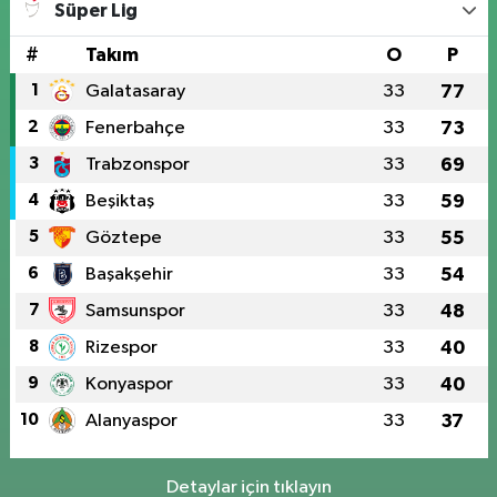
Süper Lig
#
Takım
O
P
1
Galatasaray
33
77
2
Fenerbahçe
33
73
3
Trabzonspor
33
69
4
Beşiktaş
33
59
5
Göztepe
33
55
6
Başakşehir
33
54
7
Samsunspor
33
48
8
Rizespor
33
40
9
Konyaspor
33
40
10
Alanyaspor
33
37
Detaylar için tıklayın