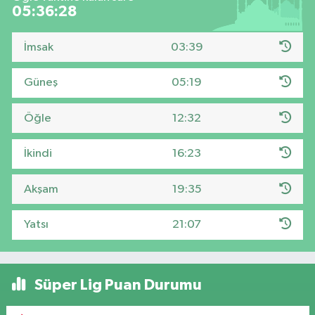
05:36:27
İmsak
03:39
Güneş
05:19
Öğle
12:32
İkindi
16:23
Akşam
19:35
Yatsı
21:07
Süper Lig Puan Durumu