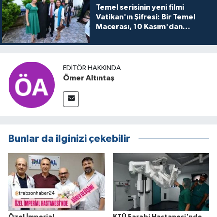
Temel serisinin yeni filmi
Vatikan'ın Şifresi: Bir Temel
Macerası, 10 Kasım'dan
itibaren sinemalarda seyirciyle
buluşuyo
EDITÖR HAKKINDA
Ömer Altıntaş
Bunlar da ilginizi çekebilir
Özel İmperial
KTÜ Farabi Hastanesi'nde,