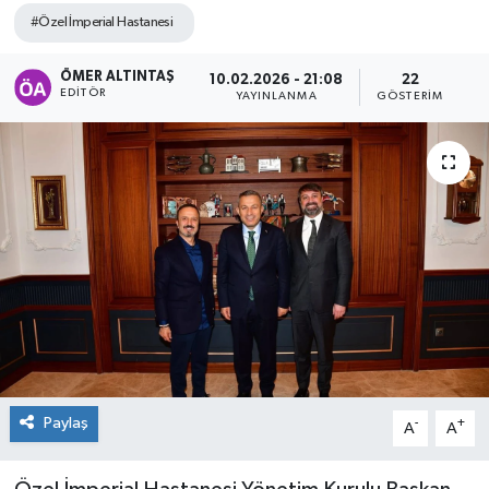
#Özel İmperial Hastanesi
ÖMER ALTINTAŞ
10.02.2026 - 21:08
22
EDITÖR
YAYINLANMA
GÖSTERIM
Paylaş
-
+
A
A