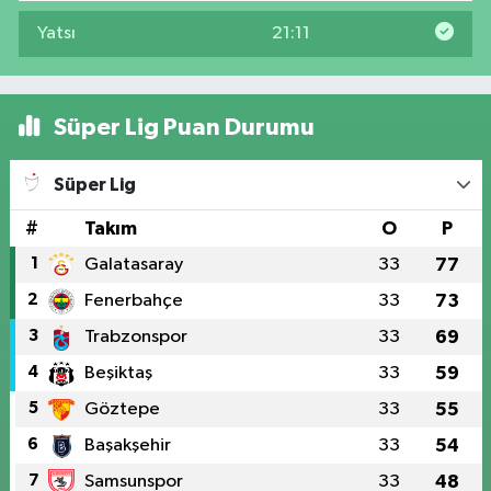
Yatsı
21:11
Süper Lig Puan Durumu
Süper Lig
#
Takım
O
P
1
Galatasaray
33
77
2
Fenerbahçe
33
73
3
Trabzonspor
33
69
4
Beşiktaş
33
59
5
Göztepe
33
55
6
Başakşehir
33
54
7
Samsunspor
33
48