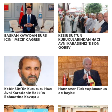
BAŞKAN KAYA’DAN BURS
KEBİR SÜT’ÜN
İÇİN ‘İMECE’ ÇAĞRISI
KURUCULARINDAN HACI
AVNİ KARADENİZ’E SON
GÖREV
Kebir Süt'ün Kurucusu Hacı
Hannover Türk toplumunun
Avni Karadeniz Hakk'ın
acı kaybı:
Rahmetine Kavuştu