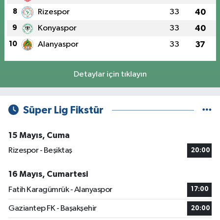
8
Rizespor
33
40
9
Konyaspor
33
40
10
Alanyaspor
33
37
Detaylar için tıklayın
Süper Lig Fikstür
15 Mayıs, Cuma
Rizespor - Beşiktaş
20:00
16 Mayıs, Cumartesi
Fatih Karagümrük - Alanyaspor
17:00
Gaziantep FK - Başakşehir
20:00