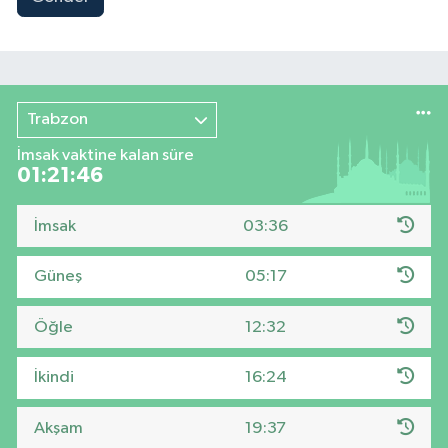
Trabzon
İmsak vaktine kalan süre
01:21:45
İmsak
03:36
Güneş
05:17
Öğle
12:32
İkindi
16:24
Akşam
19:37