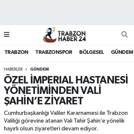
RESMÎ REKLAM
Nöbetçi Eczaneler
Hava Durumu
TRABZON
TRABZONSPOR
BÖLGESEL
GÜNDEM
Namaz Vakitleri
Trafik Durumu
HABERLER
GÜNDEM
ÖZEL İMPERIAL HASTANESİ
Süper Lig Puan Durumu ve Fikstür
YÖNETİMİNDEN VALİ
ŞAHİN’E ZİYARET
Tüm Manşetler
Cumhurbaşkanlığı Valiler Kararnamesi ile Trabzon
Son Dakika Haberleri
Valiliği görevine atanan Vali Tahir Şahin’e yönelik
hayırlı olsun ziyaretleri devam ediyor.
Haber Arşivi