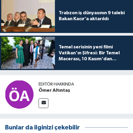
Trabzon iş dünyasının 9 talebi
Bakan Kacır’a aktarıldı
Temel serisinin yeni filmi
Vatikan'ın Şifresi: Bir Temel
Macerası, 10 Kasım'dan
itibaren sinemalarda seyirciyle
buluşuyo
EDITÖR HAKKINDA
Ömer Altıntaş
Bunlar da ilginizi çekebilir