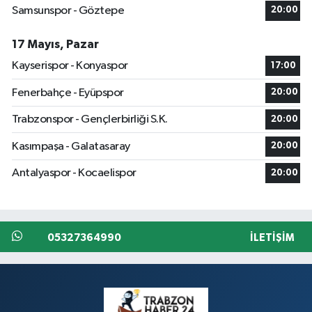
Samsunspor - Göztepe
20:00
17 Mayıs, Pazar
Kayserispor - Konyaspor
17:00
Fenerbahçe - Eyüpspor
20:00
Trabzonspor - Gençlerbirliği S.K.
20:00
Kasımpaşa - Galatasaray
20:00
Antalyaspor - Kocaelispor
20:00
05327364990
İLETIŞIM