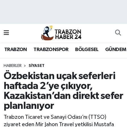
RESMÎ REKLAM
Nöbetçi Eczaneler
Hava Durumu
TRABZON
TRABZONSPOR
BÖLGESEL
GÜNDEM
Namaz Vakitleri
Trafik Durumu
HABERLER
SİYASET
Özbekistan uçak seferleri
Süper Lig Puan Durumu ve Fikstür
haftada 2’ye çıkıyor,
Kazakistan’dan direkt sefer
Tüm Manşetler
planlanıyor
Son Dakika Haberleri
Trabzon Ticaret ve Sanayi Odası’nı (TTSO)
Haber Arşivi
ziyaret eden Mir Jahon Travel yetkilisi Mustafa