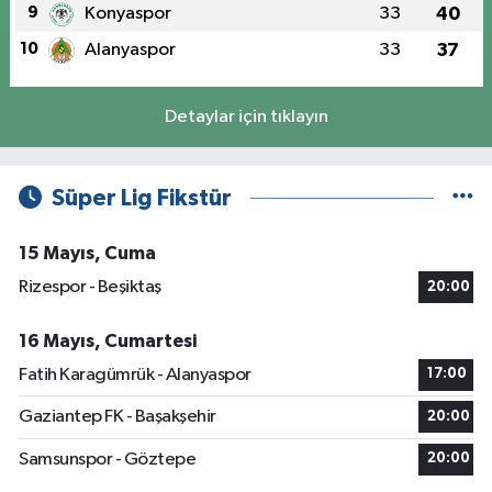
9
Konyaspor
33
40
10
Alanyaspor
33
37
Detaylar için tıklayın
Süper Lig Fikstür
15 Mayıs, Cuma
Rizespor - Beşiktaş
20:00
16 Mayıs, Cumartesi
Fatih Karagümrük - Alanyaspor
17:00
Gaziantep FK - Başakşehir
20:00
Samsunspor - Göztepe
20:00