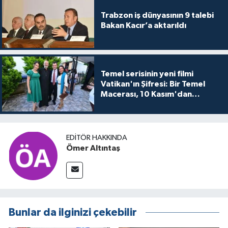
Trabzon iş dünyasının 9 talebi
Bakan Kacır’a aktarıldı
Temel serisinin yeni filmi
Vatikan'ın Şifresi: Bir Temel
Macerası, 10 Kasım'dan
itibaren sinemalarda seyirciyle
buluşuyo
EDITÖR HAKKINDA
Ömer Altıntaş
Bunlar da ilginizi çekebilir