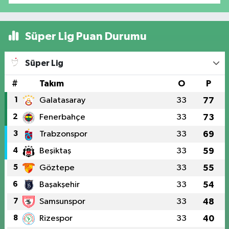
Süper Lig Puan Durumu
Süper Lig
#
Takım
O
P
1
Galatasaray
33
77
2
Fenerbahçe
33
73
3
Trabzonspor
33
69
4
Beşiktaş
33
59
5
Göztepe
33
55
6
Başakşehir
33
54
7
Samsunspor
33
48
8
Rizespor
33
40