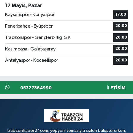
17 Mayıs, Pazar
Kayserispor - Konyaspor
17:00
Fenerbahçe - Eyüpspor
20:00
Trabzonspor - Gençlerbirliği S.K.
20:00
Kasımpaşa - Galatasaray
20:00
Antalyaspor - Kocaelispor
20:00
05327364990
İLETIŞIM
trabzonhaber24com, yepyeni temasıyla sizleri buluştururken,