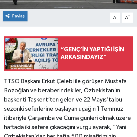
Paylaş
-
+
A
A
“GENÇ’İN YAPTIĞI İŞİN
ARKASINDAYIZ”
TTSO Başkanı Erkut Çelebi ile görüşen Mustafa
Bozoğlan ve beraberindekiler, Özbekistan’ın
başkenti Taşkent’ten gelen ve 22 Mayıs’ta bu
sezonki seferlerine başlayan uçağın 1 Temmuz
itibariyle Çarşamba ve Cuma günleri olmak üzere
haftada iki sefere çıkacağını vurgulayarak, “Yani
Özbekistan’dan her hafta 500 misafirimizin