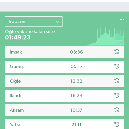
Trabzon
Öğle vaktine kalan süre
01:49:23
İmsak
03:36
Güneş
05:17
Öğle
12:32
İkindi
16:24
Akşam
19:37
Yatsı
21:11