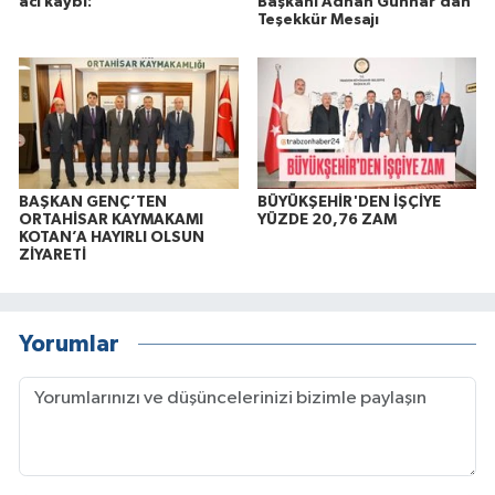
acı kaybı:
Başkanı Adnan Günnar’dan
Teşekkür Mesajı
BAŞKAN GENÇ’TEN
BÜYÜKŞEHİR'DEN İŞÇİYE
ORTAHİSAR KAYMAKAMI
YÜZDE 20,76 ZAM
KOTAN’A HAYIRLI OLSUN
ZİYARETİ
Yorumlar