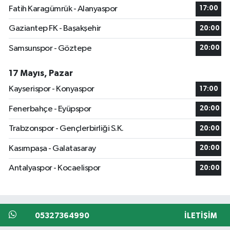
Fatih Karagümrük - Alanyaspor
17:00
Gaziantep FK - Başakşehir
20:00
Samsunspor - Göztepe
20:00
17 Mayıs, Pazar
Kayserispor - Konyaspor
17:00
Fenerbahçe - Eyüpspor
20:00
Trabzonspor - Gençlerbirliği S.K.
20:00
Kasımpaşa - Galatasaray
20:00
Antalyaspor - Kocaelispor
20:00
05327364990
İLETIŞIM