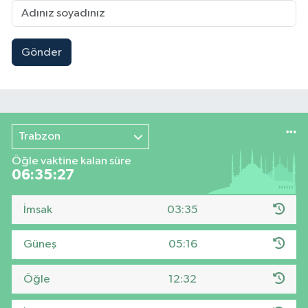
Gönder
Trabzon
Öğle vaktine kalan süre
06:35:27
İmsak
03:35
Güneş
05:16
Öğle
12:32