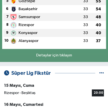
5
Göztepe
33
55
6
Başakşehir
33
54
7
Samsunspor
33
48
8
Rizespor
33
40
9
Konyaspor
33
40
10
Alanyaspor
33
37
Detaylar için tıklayın
Süper Lig Fikstür
15 Mayıs, Cuma
Rizespor - Beşiktaş
20:00
16 Mayıs, Cumartesi