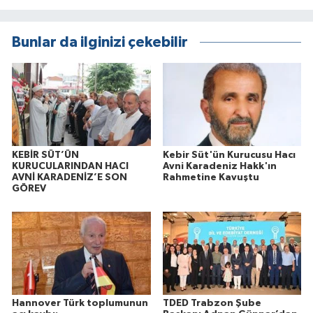
Bunlar da ilginizi çekebilir
KEBİR SÜT’ÜN
Kebir Süt'ün Kurucusu Hacı
KURUCULARINDAN HACI
Avni Karadeniz Hakk'ın
AVNİ KARADENİZ’E SON
Rahmetine Kavuştu
GÖREV
Hannover Türk toplumunun
TDED Trabzon Şube