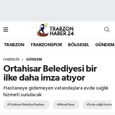
RESMÎ REKLAM
Nöbetçi Eczaneler
Hava Durumu
TRABZON
TRABZONSPOR
BÖLGESEL
GÜNDEM
Namaz Vakitleri
Trafik Durumu
HABERLER
GÜNDEM
Ortahisar Belediyesi bir
Süper Lig Puan Durumu ve Fikstür
ilke daha imza atıyor
Tüm Manşetler
Hastaneye gidemeyen vatandaşlara evde sağlık
hizmeti sunulacak
Son Dakika Haberleri
#Ortahisar Belediye Başkanı
#Ahmet Kaya
#Evde sağlık hizmeti’
Haber Arşivi