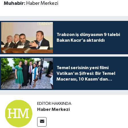
Muhabir:
Haber Merkezi
Trabzon iş dünyasının 9 talebi
Bakan Kacır’a aktarıldı
Temel serisinin yeni filmi
Vatikan'ın Şifresi: Bir Temel
Macerası, 10 Kasım'dan
itibaren sinemalarda seyirciyle
buluşuyo
EDITÖR HAKKINDA
Haber Merkezi