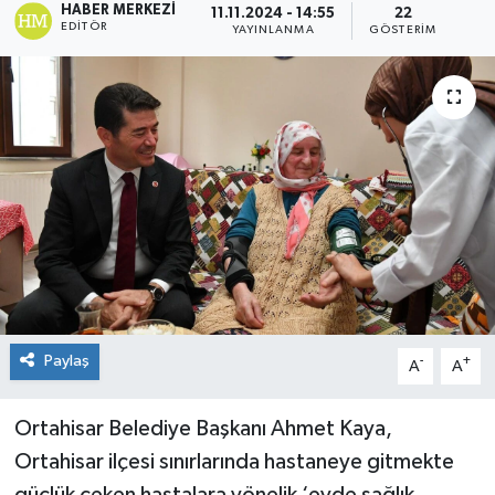
HABER MERKEZI
11.11.2024 - 14:55
22
EDITÖR
YAYINLANMA
GÖSTERIM
Paylaş
-
+
A
A
Ortahisar Belediye Başkanı Ahmet Kaya,
Ortahisar ilçesi sınırlarında hastaneye gitmekte