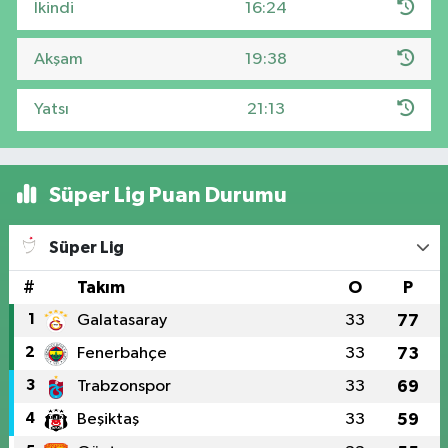
İkindi
16:24
Akşam
19:38
Yatsı
21:13
Süper Lig Puan Durumu
Süper Lig
#
Takım
O
P
1
Galatasaray
33
77
2
Fenerbahçe
33
73
3
Trabzonspor
33
69
4
Beşiktaş
33
59