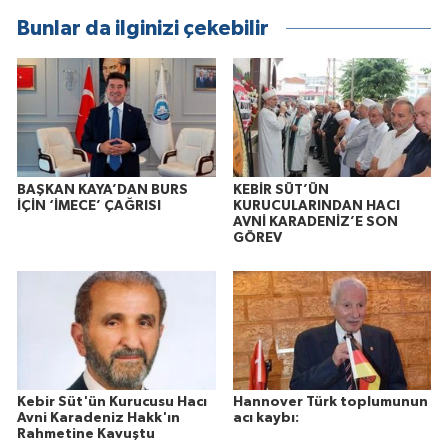
Bunlar da ilginizi çekebilir
BAŞKAN KAYA’DAN BURS
KEBİR SÜT’ÜN
İÇİN ‘İMECE’ ÇAĞRISI
KURUCULARINDAN HACI
AVNİ KARADENİZ’E SON
GÖREV
Kebir Süt'ün Kurucusu Hacı
Hannover Türk toplumunun
Avni Karadeniz Hakk'ın
acı kaybı:
Rahmetine Kavuştu