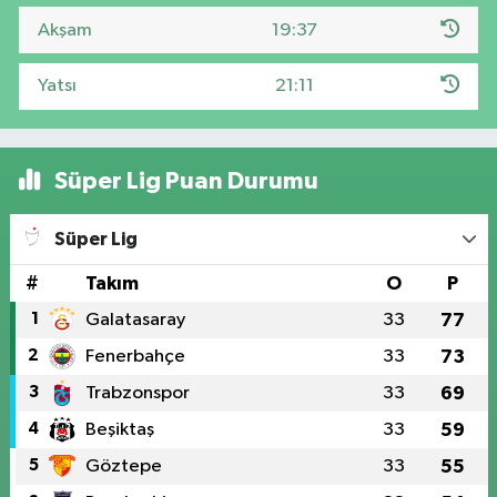
Akşam
19:37
Yatsı
21:11
Süper Lig Puan Durumu
Süper Lig
#
Takım
O
P
1
Galatasaray
33
77
2
Fenerbahçe
33
73
3
Trabzonspor
33
69
4
Beşiktaş
33
59
5
Göztepe
33
55