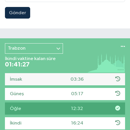
Gönder
Trabzon
İkindi vaktine kalan süre
01:41:26
İmsak
03:36
Güneş
05:17
Öğle
12:32
İkindi
16:24