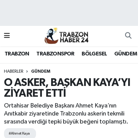
RESMÎ REKLAM
Nöbetçi Eczaneler
Hava Durumu
TRABZON
TRABZONSPOR
BÖLGESEL
GÜNDEM
Namaz Vakitleri
Trafik Durumu
HABERLER
GÜNDEM
O ASKER, BAŞKAN KAYA’YI
Süper Lig Puan Durumu ve Fikstür
ZİYARET ETTİ
Tüm Manşetler
Ortahisar Belediye Başkanı Ahmet Kaya’nın
Anıtkabir ziyaretinde Trabzonlu askerin tekmili
Son Dakika Haberleri
sırasında verdiği tepki büyük beğeni toplamıştı.
Haber Arşivi
#Ahmet Kaya