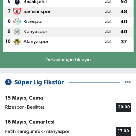
6
Başakşehir
33
54
7
Samsunspor
33
48
8
Rizespor
33
40
9
Konyaspor
33
40
10
Alanyaspor
33
37
Detaylar için tıklayın
Süper Lig Fikstür
15 Mayıs, Cuma
Rizespor - Beşiktaş
20:00
16 Mayıs, Cumartesi
Fatih Karagümrük - Alanyaspor
17:00