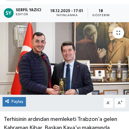
SERPIL YAZICI
18.12.2025 - 17:01
18
EDITÖR
YAYINLANMA
GÖSTERIM
Paylaş
-
+
A
A
Terhisinin ardından memleketi Trabzon’a gelen
Kahraman Kibar, Başkan Kaya’yı makamında