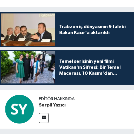
Trabzon iş dünyasının 9 talebi
Bakan Kacır’a aktarıldı
Temel serisinin yeni filmi
Vatikan'ın Şifresi: Bir Temel
Macerası, 10 Kasım'dan
itibaren sinemalarda seyirciyle
buluşuyo
EDITÖR HAKKINDA
Serpil Yazıcı