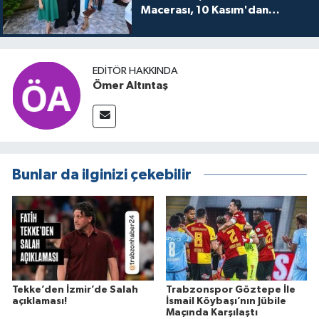
Macerası, 10 Kasım'dan
itibaren sinemalarda seyirciyle
buluşuyo
EDITÖR HAKKINDA
Ömer Altıntaş
Bunlar da ilginizi çekebilir
Tekke’den İzmir’de Salah
Trabzonspor Göztepe İle
açıklaması!
İsmail Köybaşı’nın Jübile
Maçında Karşılaştı