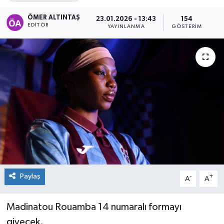
ÖMER ALTINTAŞ
23.01.2026 - 13:43
154
EDITÖR
YAYINLANMA
GÖSTERIM
Paylaş
-
+
A
A
Madinatou Rouamba 14 numaralı formayı
giyecek.