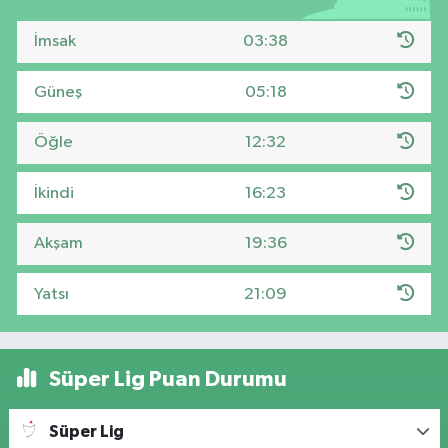
İmsak
03:38
Güneş
05:18
Öğle
12:32
İkindi
16:23
Akşam
19:36
Yatsı
21:09
Süper Lig Puan Durumu
Süper Lig