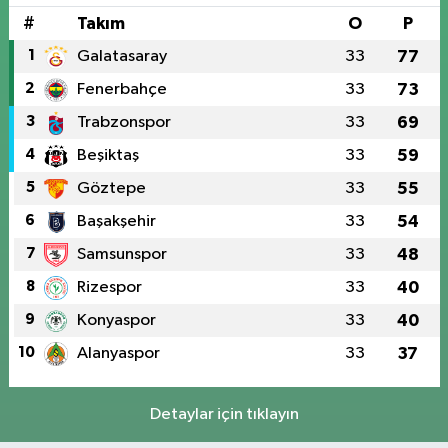
#
Takım
O
P
1
Galatasaray
33
77
2
Fenerbahçe
33
73
3
Trabzonspor
33
69
4
Beşiktaş
33
59
5
Göztepe
33
55
6
Başakşehir
33
54
7
Samsunspor
33
48
8
Rizespor
33
40
9
Konyaspor
33
40
10
Alanyaspor
33
37
Detaylar için tıklayın