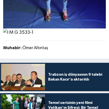
Muhabir:
Ömer Altıntaş
Trabzon iş dünyasının 9 talebi
Bakan Kacır’a aktarıldı
Temel serisinin yeni filmi
Vatikan'ın Şifresi: Bir Temel