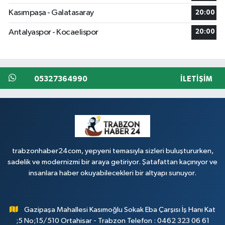
Kasımpaşa - Galatasaray
20:00
Antalyaspor - Kocaelispor
20:00
05327364990
İLETIŞIM
trabzonhaber24com, yepyeni temasıyla sizleri buluştururken,
sadelik ve modernizmi bir araya getiriyor. Şatafattan kaçınıyor ve
insanlara haber okuyabilecekleri bir altyapı sunuyor.
Gazipaşa Mahallesi Kasımoğlu Sokak Eba Çarşısı İş Hanı Kat
;5 No;15/510 Ortahisar - Trabzon Telefon : 0462 323 06 61