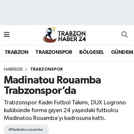
RESMÎ REKLAM
Nöbetçi Eczaneler
Hava Durumu
TRABZON
TRABZONSPOR
BÖLGESEL
GÜNDEM
Namaz Vakitleri
Trafik Durumu
HABERLER
TRABZONSPOR
Madinatou Rouamba
Süper Lig Puan Durumu ve Fikstür
Trabzonspor’da
Tüm Manşetler
Trabzonspor Kadın Futbol Takımı, DUX Logrono
kulübünde forma giyen 24 yaşındaki futbolcu
Son Dakika Haberleri
Madinatou Rouamba’yı kadrosuna kattı.
Haber Arşivi
#Madinatou rouamba