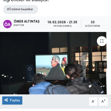
#Özdemir bayraktar
ÖMER ALTINTAŞ
16.02.2026 - 21:35
33
EDITÖR
YAYINLANMA
GÖSTERIM
Paylaş
-
+
A
A