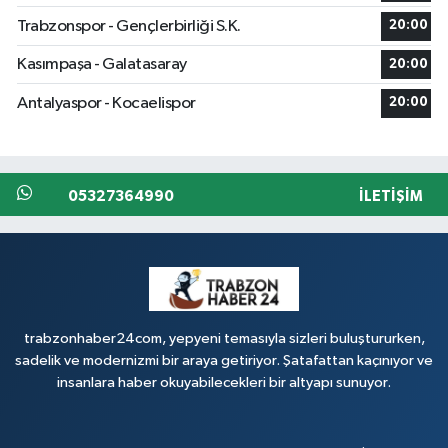
Trabzonspor - Gençlerbirliği S.K.
20:00
Kasımpaşa - Galatasaray
20:00
Antalyaspor - Kocaelispor
20:00
05327364990
İLETIŞIM
trabzonhaber24com, yepyeni temasıyla sizleri buluştururken,
sadelik ve modernizmi bir araya getiriyor. Şatafattan kaçınıyor ve
insanlara haber okuyabilecekleri bir altyapı sunuyor.