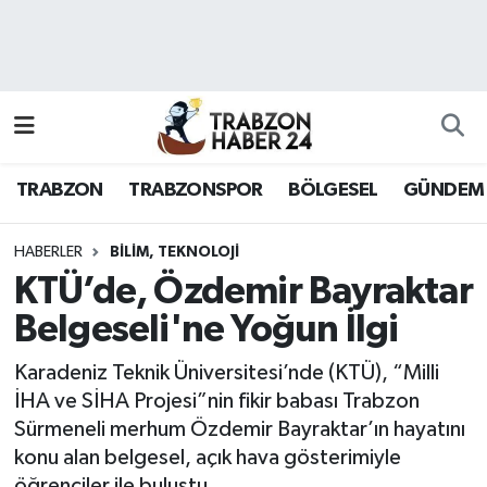
RESMÎ REKLAM
Nöbetçi Eczaneler
Hava Durumu
TRABZON
TRABZONSPOR
BÖLGESEL
GÜNDEM
Namaz Vakitleri
Trafik Durumu
HABERLER
BILIM, TEKNOLOJI
KTÜ’de, Özdemir Bayraktar
Süper Lig Puan Durumu ve Fikstür
Belgeseli'ne Yoğun İlgi
Tüm Manşetler
Karadeniz Teknik Üniversitesi’nde (KTÜ), “Milli
İHA ve SİHA Projesi”nin fikir babası Trabzon
Son Dakika Haberleri
Sürmeneli merhum Özdemir Bayraktar’ın hayatını
konu alan belgesel, açık hava gösterimiyle
Haber Arşivi
öğrenciler ile buluştu.