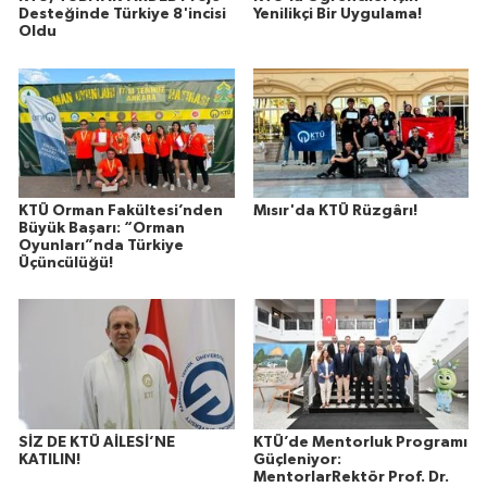
Desteğinde Türkiye 8'incisi
Yenilikçi Bir Uygulama!
Oldu
KTÜ Orman Fakültesi’nden
Mısır'da KTÜ Rüzgârı!
Büyük Başarı: “Orman
Oyunları”nda Türkiye
Üçüncülüğü!
SİZ DE KTÜ AİLESİ’NE
KTÜ’de Mentorluk Programı
KATILIN!
Güçleniyor:
MentorlarRektör Prof. Dr.