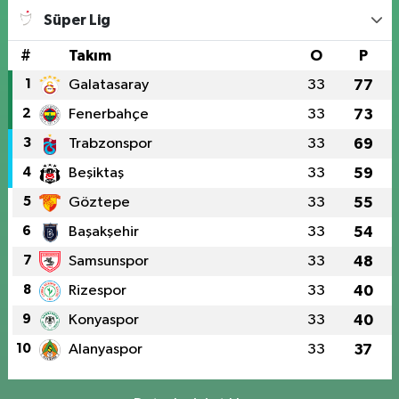
Süper Lig
#
Takım
O
P
1
Galatasaray
33
77
2
Fenerbahçe
33
73
3
Trabzonspor
33
69
4
Beşiktaş
33
59
5
Göztepe
33
55
6
Başakşehir
33
54
7
Samsunspor
33
48
8
Rizespor
33
40
9
Konyaspor
33
40
10
Alanyaspor
33
37