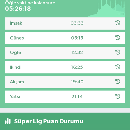
Öğle vaktine kalan süre
05:26:17
İmsak
03:33
Güneş
05:15
Öğle
12:32
İkindi
16:25
Akşam
19:40
Yatsı
21:14
Süper Lig Puan Durumu