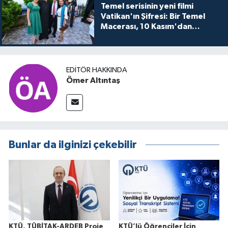
Temel serisinin yeni filmi
Vatikan'ın Şifresi: Bir Temel
Macerası, 10 Kasım'dan
itibaren sinemalarda seyirciyle
buluşuyo
EDITÖR HAKKINDA
Ömer Altıntaş
Bunlar da ilginizi çekebilir
KTÜ, TÜBİTAK-ARDEB Proje
KTÜ’lü Öğrenciler İçin