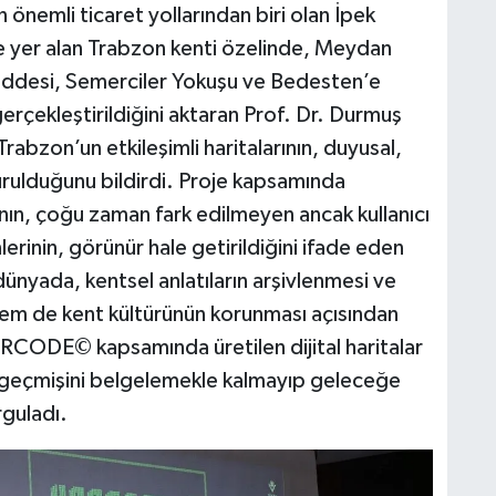
n önemli ticaret yollarından biri olan İpek
de yer alan Trabzon kenti özelinde, Meydan
addesi, Semerciler Yokuşu ve Bedesten’e
çekleştirildiğini aktaran Prof. Dr. Durmuş
rabzon’un etkileşimli haritalarının, duyusal,
rulduğunu bildirdi. Proje kapsamında
ının, çoğu zaman fark edilmeyen ancak kullanıcı
lerinin, görünür hale getirildiğini ifade eden
dünyada, kentsel anlatıların arşivlenmesi ve
hem de kent kültürünün korunması açısından
RCODE© kapsamında üretilen dijital haritalar
ca geçmişini belgelemekle kalmayıp geleceğe
rguladı.