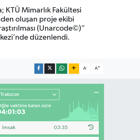
 KTÜ Mimarlık Fakültesi
en oluşan proje ekibi
Araştırılması (Unarcode©)”
rkezi’nde düzenlendi.
-
+
A
A
Trabzon
ğle vaktine kalan süre
04:01:02
İmsak
03:35