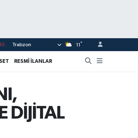
°
Trabzon
02
11
19
ASET
RESMÎ İLANLAR
18
19
I,
%0
82
DİJİTAL