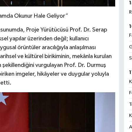
1
R
Ortamda Okunur Hale Geliyor”
1
sunumda, Proje Yürütücüsü Prof. Dr. Serap
F
sel yapılar üzerinden değil; kullanıcı
G
ygusal örüntüler aracılığıyla anlaşılması
rihsel ve kültürel birikiminin, mekânla kurulan
S
n şekillendiğini vurgulayan Prof. Dr. Durmuş
1
biriken imgeler, hikâyeler ve duygular yoluyla
K
etti.
F
T
K
A