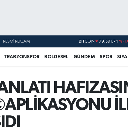
RESMÎ REKLAM
DOLAR
45,43620
%0.
EURO
53,38690
%0.
TRABZONSPOR
BÖLGESEL
GÜNDEM
SPOR
SİY
STERLİN
61,60380
%0.
G.ALTIN
6862,09000
%0.
ANLATI HAFIZASIN
BİST100
14.598,00
BITCOIN
79.591,74
%-1.
PLİKASYONU İLE 
IDI