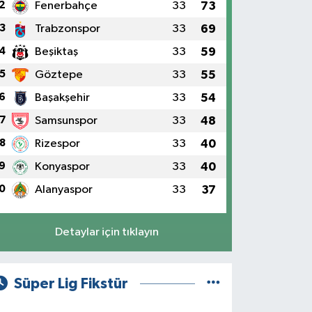
2
Fenerbahçe
33
73
3
Trabzonspor
33
69
4
Beşiktaş
33
59
5
Göztepe
33
55
6
Başakşehir
33
54
7
Samsunspor
33
48
8
Rizespor
33
40
9
Konyaspor
33
40
0
Alanyaspor
33
37
Detaylar için tıklayın
Süper Lig Fikstür