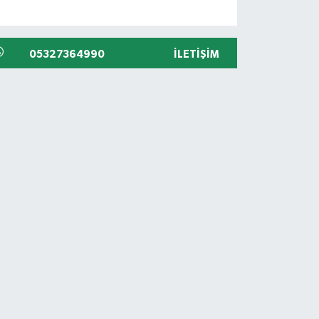
05327364990
İLETIŞIM