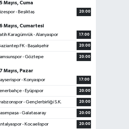
5 Mayıs, Cuma
izespor - Beşiktaş
20:00
6 Mayıs, Cumartesi
atih Karagümrük - Alanyaspor
17:00
aziantep FK - Başakşehir
20:00
amsunspor - Göztepe
20:00
7 Mayıs, Pazar
ayserispor - Konyaspor
17:00
enerbahçe - Eyüpspor
20:00
rabzonspor - Gençlerbirliği S.K.
20:00
asımpaşa - Galatasaray
20:00
ntalyaspor - Kocaelispor
20:00