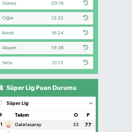
Güneş
05:16
Öğle
12:32
İkindi
16:24
Akşam
19:38
Yatsı
21:13
Süper Lig Puan Durumu
Süper Lig
#
Takım
O
P
1
Galatasaray
33
77