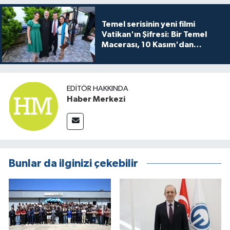
Temel serisinin yeni filmi
Vatikan'ın Şifresi: Bir Temel
Macerası, 10 Kasım'dan
itibaren sinemalarda seyirciyle
buluşuyo
EDITÖR HAKKINDA
Haber Merkezi
Bunlar da ilginizi çekebilir