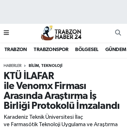
RESMÎ REKLAM
Nöbetçi Eczaneler
Hava Durumu
TRABZON
TRABZONSPOR
BÖLGESEL
GÜNDEM
Namaz Vakitleri
Trafik Durumu
HABERLER
BILIM, TEKNOLOJI
KTÜ İLAFAR
Süper Lig Puan Durumu ve Fikstür
ile Venomx Firması
Arasında Araştırma İş
Tüm Manşetler
Birliği Protokolü İmzalandı
Son Dakika Haberleri
Karadeniz Teknik Üniversitesi İlaç
Haber Arşivi
ve Farmasötik Teknoloji Uygulama ve Araştırma