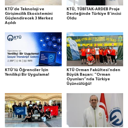
KTÜ’de Teknoloji ve
KTÜ, TÜBİTAK-ARDEB Proje
Girişimcilik Ekosistemini
Desteğinde Türkiye 8'incisi
Güçlendirecek 3 Merkez
Oldu
Açıldı
KTÜ’lü Öğrenciler İçin
KTÜ Orman Fakültesi’nden
Yenilikçi Bir Uygulama!
Büyük Başarı: “Orman
Oyunları”nda Türkiye
Üçüncülüğü!