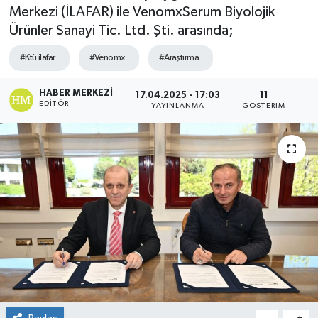
Merkezi (İLAFAR) ile VenomxSerum Biyolojik
Ürünler Sanayi Tic. Ltd. Şti. arasında;
#Ktü ilafar
#Venomx
#Araştırma
HABER MERKEZI
17.04.2025 - 17:03
11
EDITÖR
YAYINLANMA
GÖSTERIM