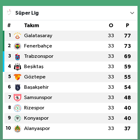
Süper Lig
#
Takım
O
P
1
Galatasaray
33
77
2
Fenerbahçe
33
73
3
Trabzonspor
33
69
4
Beşiktaş
33
59
5
Göztepe
33
55
6
Başakşehir
33
54
7
Samsunspor
33
48
8
Rizespor
33
40
9
Konyaspor
33
40
10
Alanyaspor
33
37