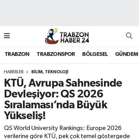
RESMÎ REKLAM
Nöbetçi Eczaneler
Hava Durumu
TRABZON
TRABZONSPOR
BÖLGESEL
GÜNDEM
Namaz Vakitleri
Trafik Durumu
HABERLER
BILIM, TEKNOLOJI
KTÜ, Avrupa Sahnesinde
Süper Lig Puan Durumu ve Fikstür
Devleşiyor: QS 2026
Sıralaması’nda Büyük
Tüm Manşetler
Yükseliş!
Son Dakika Haberleri
QS World University Rankings: Europe 2026
Haber Arşivi
verilerine göre KTÜ, pek çok temel göstergede