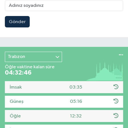
Gönder
Trabzon
Öğle vaktine kalan süre
04:32:45
İmsak
03:35
Güneş
05:16
Öğle
12:32