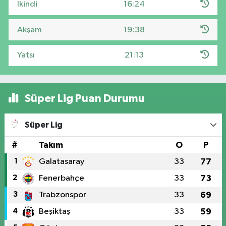
İkindi
16:24
Akşam
19:38
Yatsı
21:13
Süper Lig Puan Durumu
Süper Lig
#
Takım
O
P
1
Galatasaray
33
77
2
Fenerbahçe
33
73
3
Trabzonspor
33
69
4
Beşiktaş
33
59