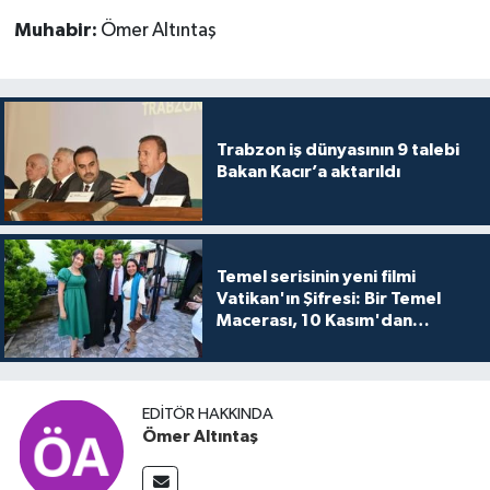
Muhabir:
Ömer Altıntaş
Trabzon iş dünyasının 9 talebi
Bakan Kacır’a aktarıldı
Temel serisinin yeni filmi
Vatikan'ın Şifresi: Bir Temel
Macerası, 10 Kasım'dan
itibaren sinemalarda seyirciyle
buluşuyo
EDITÖR HAKKINDA
Ömer Altıntaş