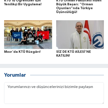
KTÜ’lü Öğrenciler İçin
KTÜ Orman Fakültesi’nden
Yenilikçi Bir Uygulama!
Büyük Başarı: “Orman
Oyunları”nda Türkiye
Üçüncülüğü!
Mısır'da KTÜ Rüzgârı!
SİZ DE KTÜ AİLESİ’NE
KATILIN!
Yorumlar