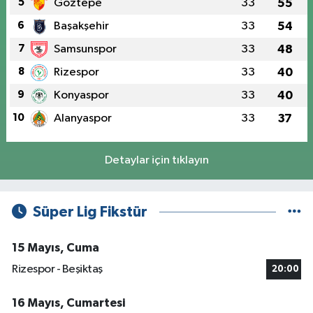
5
Göztepe
33
55
6
Başakşehir
33
54
7
Samsunspor
33
48
8
Rizespor
33
40
9
Konyaspor
33
40
10
Alanyaspor
33
37
Detaylar için tıklayın
Süper Lig Fikstür
15 Mayıs, Cuma
Rizespor - Beşiktaş
20:00
16 Mayıs, Cumartesi