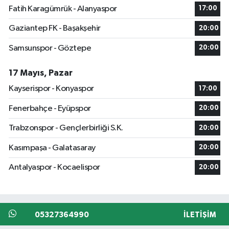
Fatih Karagümrük - Alanyaspor
17:00
Gaziantep FK - Başakşehir
20:00
Samsunspor - Göztepe
20:00
17 Mayıs, Pazar
Kayserispor - Konyaspor
17:00
Fenerbahçe - Eyüpspor
20:00
Trabzonspor - Gençlerbirliği S.K.
20:00
Kasımpaşa - Galatasaray
20:00
Antalyaspor - Kocaelispor
20:00
05327364990
İLETIŞIM