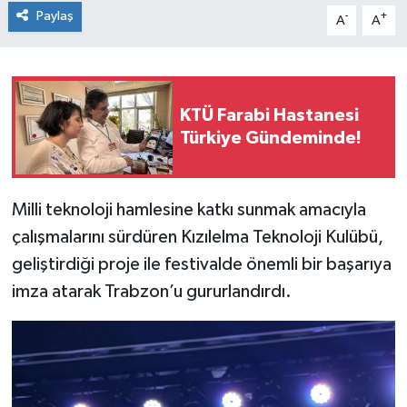
Paylaş
-
+
A
A
KTÜ Farabi Hastanesi
Türkiye Gündeminde!
Milli teknoloji hamlesine katkı sunmak amacıyla
çalışmalarını sürdüren Kızılelma Teknoloji Kulübü,
geliştirdiği proje ile festivalde önemli bir başarıya
imza atarak Trabzon’u gururlandırdı.