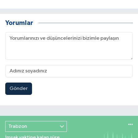
Yorumlar
Gönder
Trabzon
İmsak vaktine kalan süre