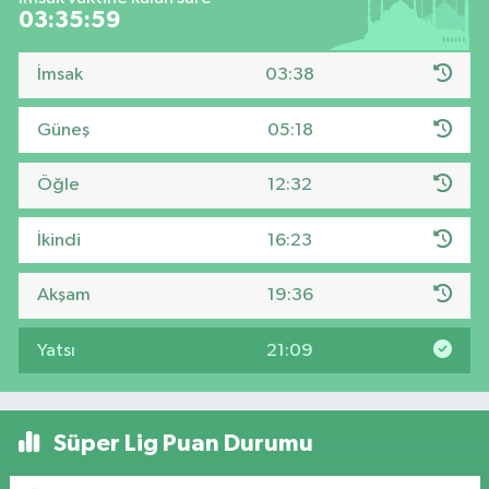
03:35:58
İmsak
03:38
Güneş
05:18
Öğle
12:32
İkindi
16:23
Akşam
19:36
Yatsı
21:09
Süper Lig Puan Durumu