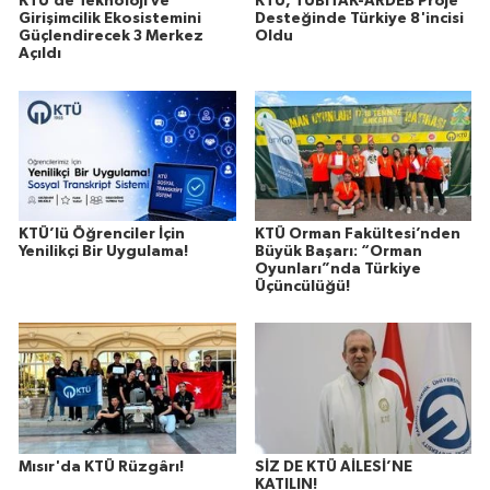
KTÜ’de Teknoloji ve
KTÜ, TÜBİTAK-ARDEB Proje
Girişimcilik Ekosistemini
Desteğinde Türkiye 8'incisi
Güçlendirecek 3 Merkez
Oldu
Açıldı
KTÜ’lü Öğrenciler İçin
KTÜ Orman Fakültesi’nden
Yenilikçi Bir Uygulama!
Büyük Başarı: “Orman
Oyunları”nda Türkiye
Üçüncülüğü!
Mısır'da KTÜ Rüzgârı!
SİZ DE KTÜ AİLESİ’NE
KATILIN!