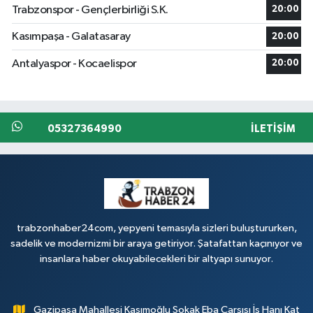
Trabzonspor - Gençlerbirliği S.K.
20:00
Kasımpaşa - Galatasaray
20:00
Antalyaspor - Kocaelispor
20:00
05327364990
İLETIŞIM
trabzonhaber24com, yepyeni temasıyla sizleri buluştururken,
sadelik ve modernizmi bir araya getiriyor. Şatafattan kaçınıyor ve
insanlara haber okuyabilecekleri bir altyapı sunuyor.
Gazipaşa Mahallesi Kasımoğlu Sokak Eba Çarşısı İş Hanı Kat