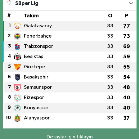
Süper Lig
#
Takım
O
P
1
Galatasaray
33
77
2
Fenerbahçe
33
73
3
Trabzonspor
33
69
4
Beşiktaş
33
59
5
Göztepe
33
55
6
Başakşehir
33
54
7
Samsunspor
33
48
8
Rizespor
33
40
9
Konyaspor
33
40
10
Alanyaspor
33
37
Detaylar için tıklayın