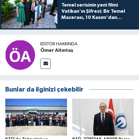
Temel serisinin yeni filmi
Vatikan'ın Şifresi: Bir Temel
Macerası, 10 Kasım'dan
itibaren sinemalarda seyirciyle
buluşuyo
EDITÖR HAKKINDA
Ömer Altıntaş
Bunlar da ilginizi çekebilir