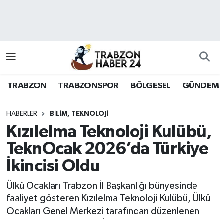
RESMÎ REKLAM
Nöbetçi Eczaneler
Hava Durumu
TRABZON
TRABZONSPOR
BÖLGESEL
GÜNDEM
Namaz Vakitleri
Trafik Durumu
HABERLER
BILIM, TEKNOLOJI
Kızılelma Teknoloji Kulübü,
Süper Lig Puan Durumu ve Fikstür
TeknOcak 2026’da Türkiye
İkincisi Oldu
Tüm Manşetler
Ülkü Ocakları Trabzon İl Başkanlığı bünyesinde
Son Dakika Haberleri
faaliyet gösteren Kızılelma Teknoloji Kulübü, Ülkü
Ocakları Genel Merkezi tarafından düzenlenen
Haber Arşivi