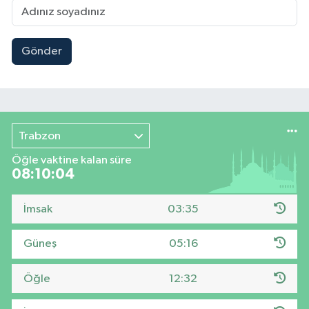
Gönder
Trabzon
Öğle vaktine kalan süre
08:10:03
İmsak
03:35
Güneş
05:16
Öğle
12:32