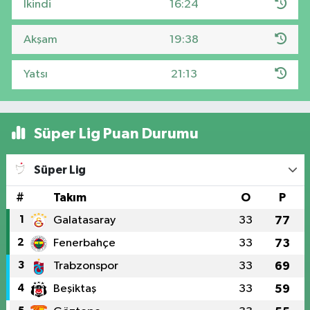
İkindi
16:24
Akşam
19:38
Yatsı
21:13
Süper Lig Puan Durumu
Süper Lig
#
Takım
O
P
1
Galatasaray
33
77
2
Fenerbahçe
33
73
3
Trabzonspor
33
69
4
Beşiktaş
33
59