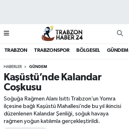
RESMÎ REKLAM
Nöbetçi Eczaneler
Hava Durumu
TRABZON
TRABZONSPOR
BÖLGESEL
GÜNDEM
Namaz Vakitleri
Trafik Durumu
HABERLER
GÜNDEM
Kaşüstü’nde Kalandar
Süper Lig Puan Durumu ve Fikstür
Coşkusu
Tüm Manşetler
Soğuğa Rağmen Alanı Isıttı Trabzon’un Yomra
ilçesine bağlı Kaşüstü Mahallesi’nde bu yıl ikincisi
Son Dakika Haberleri
düzenlenen Kalandar Şenliği, soğuk havaya
rağmen yoğun katılımla gerçekleştirildi.
Haber Arşivi