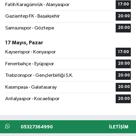
Fatih Karagümrük - Alanyaspor
17:00
Gaziantep FK - Başakşehir
20:00
Samsunspor - Göztepe
20:00
17 Mayıs, Pazar
Kayserispor - Konyaspor
17:00
Fenerbahçe - Eyüpspor
20:00
Trabzonspor - Gençlerbirliği S.K.
20:00
Kasımpaşa - Galatasaray
20:00
Antalyaspor - Kocaelispor
20:00
05327364990
İLETIŞIM