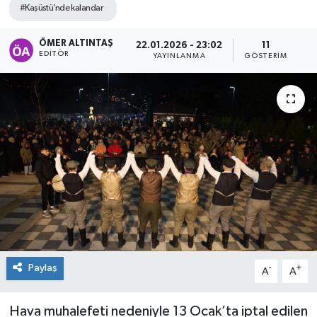
#Kaşüstü’nde kalandar
ÖMER ALTINTAŞ
22.01.2026 - 23:02
11
EDITÖR
YAYINLANMA
GÖSTERIM
Paylaş
-
+
A
A
Hava muhalefeti nedeniyle 13 Ocak’ta iptal edilen