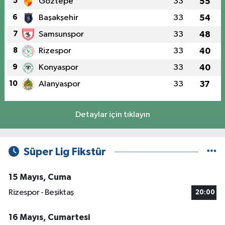
5
Göztepe
33
55
6
Başakşehir
33
54
7
Samsunspor
33
48
8
Rizespor
33
40
9
Konyaspor
33
40
10
Alanyaspor
33
37
Detaylar için tıklayın
Süper Lig Fikstür
15 Mayıs, Cuma
Rizespor - Beşiktaş
20:00
16 Mayıs, Cumartesi