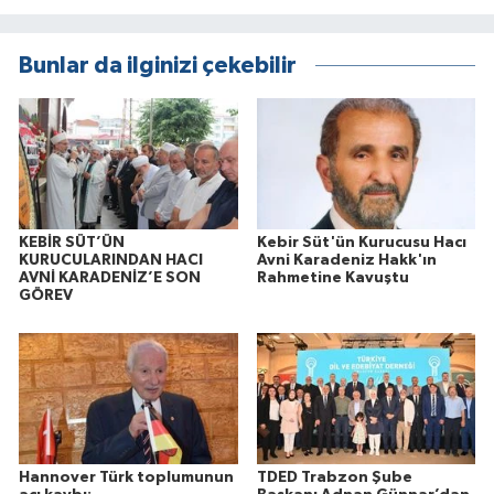
Bunlar da ilginizi çekebilir
KEBİR SÜT’ÜN
Kebir Süt'ün Kurucusu Hacı
KURUCULARINDAN HACI
Avni Karadeniz Hakk'ın
AVNİ KARADENİZ’E SON
Rahmetine Kavuştu
GÖREV
Hannover Türk toplumunun
TDED Trabzon Şube