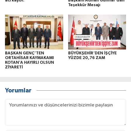
acı kaybı:
Başkanı Adnan Günnar’dan
Teşekkür Mesajı
BAŞKAN GENÇ’TEN
BÜYÜKŞEHİR'DEN İŞÇİYE
ORTAHİSAR KAYMAKAMI
YÜZDE 20,76 ZAM
KOTAN’A HAYIRLI OLSUN
ZİYARETİ
Yorumlar