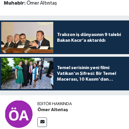
Muhabir:
Ömer Altıntaş
Trabzon iş dünyasının 9 talebi
Bakan Kacır’a aktarıldı
Temel serisinin yeni filmi
Vatikan'ın Şifresi: Bir Temel
Macerası, 10 Kasım'dan
itibaren sinemalarda seyirciyle
buluşuyo
EDITÖR HAKKINDA
Ömer Altıntaş