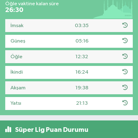
Öğle vaktine kalan süre
26:30
İmsak
03:35
Güneş
05:16
Öğle
12:32
İkindi
16:24
Akşam
19:38
Yatsı
21:13
Süper Lig Puan Durumu