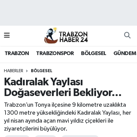
RESMÎ REKLAM
Nöbetçi Eczaneler
Hava Durumu
TRABZON
TRABZONSPOR
BÖLGESEL
GÜNDEM
Namaz Vakitleri
Trafik Durumu
HABERLER
BÖLGESEL
Kadıralak Yaylası
Süper Lig Puan Durumu ve Fikstür
Doğaseverleri Bekliyor…
Tüm Manşetler
Trabzon’un Tonya ilçesine 9 kilometre uzaklıkta
1300 metre yüksekliğindeki Kadıralak Yaylası, her
Son Dakika Haberleri
yıl nisan ayında açan mavi yıldız çiçekleri ile
ziyaretçilerini büyülüyor.
Haber Arşivi