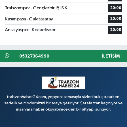
Trabzonspor - Gençlerbirliği S.K.
20:00
Kasımpaşa - Galatasaray
20:00
Antalyaspor - Kocaelispor
20:00
05327364990
İLETIŞIM
trabzonhaber24com, yepyeni temasıyla sizleri buluştururken,
sadelik ve modernizmi bir araya getiriyor. Şatafattan kaçınıyor ve
insanlara haber okuyabilecekleri bir altyapı sunuyor.