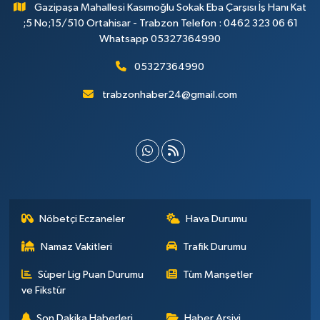
Gazipaşa Mahallesi Kasımoğlu Sokak Eba Çarşısı İş Hanı Kat
;5 No;15/510 Ortahisar - Trabzon Telefon : 0462 323 06 61
Whatsapp 05327364990
05327364990
trabzonhaber24@gmail.com
Nöbetçi Eczaneler
Hava Durumu
Namaz Vakitleri
Trafik Durumu
Süper Lig Puan Durumu
Tüm Manşetler
ve Fikstür
Son Dakika Haberleri
Haber Arşivi