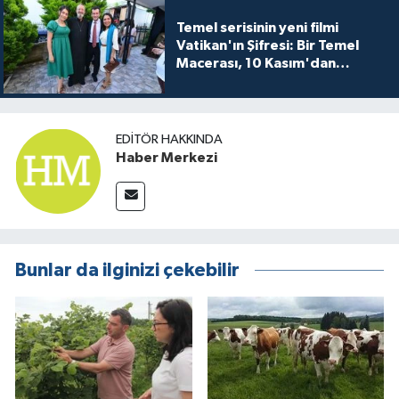
Temel serisinin yeni filmi
Vatikan'ın Şifresi: Bir Temel
Macerası, 10 Kasım'dan
itibaren sinemalarda seyirciyle
buluşuyo
EDITÖR HAKKINDA
Haber Merkezi
Bunlar da ilginizi çekebilir