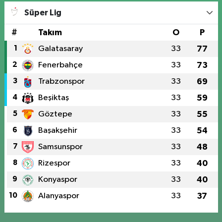
Süper Lig
#
Takım
O
P
1
Galatasaray
33
77
2
Fenerbahçe
33
73
3
Trabzonspor
33
69
4
Beşiktaş
33
59
5
Göztepe
33
55
6
Başakşehir
33
54
7
Samsunspor
33
48
8
Rizespor
33
40
9
Konyaspor
33
40
10
Alanyaspor
33
37