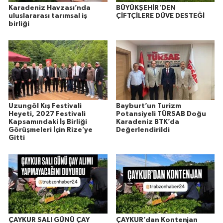
Karadeniz Havzası’nda
BÜYÜKŞEHİR'DEN
uluslararası tarımsal iş
ÇİFTÇİLERE DÜVE DESTEĞİ
birliği
Uzungöl Kış Festivali
Bayburt’un Turizm
Heyeti, 2027 Festivali
Potansiyeli TÜRSAB Doğu
Kapsamındaki İş Birliği
Karadeniz BTK’da
Görüşmeleri İçin Rize’ye
Değerlendirildi
Gitti
ÇAYKUR SALI GÜNÜ ÇAY
ÇAYKUR’dan Kontenjan