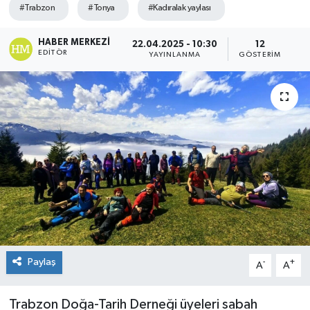
#Trabzon
#Tonya
#Kadıralak yaylası
HABER MERKEZI
22.04.2025 - 10:30
12
EDITÖR
YAYINLANMA
GÖSTERIM
Paylaş
-
+
A
A
Trabzon Doğa-Tarih Derneği üyeleri sabah