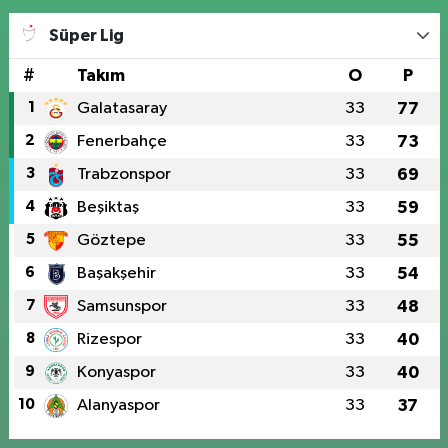
Süper Lig
#
Takım
O
P
1
Galatasaray
33
77
2
Fenerbahçe
33
73
3
Trabzonspor
33
69
4
Beşiktaş
33
59
5
Göztepe
33
55
6
Başakşehir
33
54
7
Samsunspor
33
48
8
Rizespor
33
40
9
Konyaspor
33
40
10
Alanyaspor
33
37