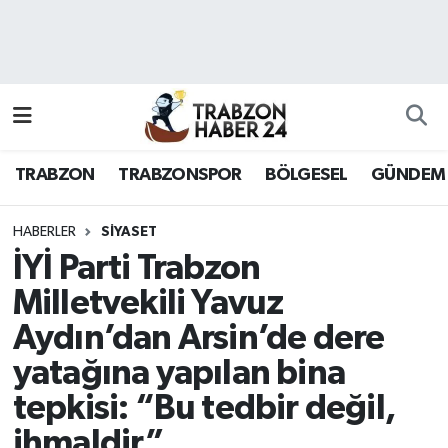
RESMÎ REKLAM
Nöbetçi Eczaneler
Hava Durumu
TRABZON
TRABZONSPOR
BÖLGESEL
GÜNDEM
Namaz Vakitleri
Trafik Durumu
HABERLER
SİYASET
İYİ Parti Trabzon
Süper Lig Puan Durumu ve Fikstür
Milletvekili Yavuz
Aydın’dan Arsin’de dere
Tüm Manşetler
yatağına yapılan bina
Son Dakika Haberleri
tepkisi: “Bu tedbir değil,
Haber Arşivi
ihmaldir”