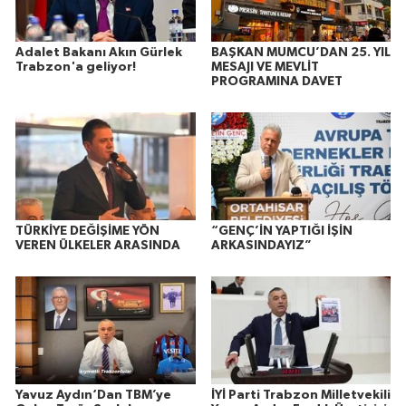
Adalet Bakanı Akın Gürlek
BAŞKAN MUMCU’DAN 25. YIL
Trabzon'a geliyor!
MESAJI VE MEVLİT
PROGRAMINA DAVET
TÜRKİYE DEĞİŞİME YÖN
“GENÇ’İN YAPTIĞI İŞİN
VEREN ÜLKELER ARASINDA
ARKASINDAYIZ”
Yavuz Aydın‘Dan TBM’ye
İYİ Parti Trabzon Milletvekili