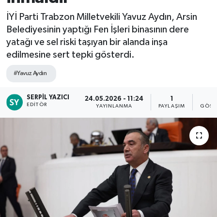
İYİ Parti Trabzon Milletvekili Yavuz Aydın, Arsin
Belediyesinin yaptığı Fen İşleri binasının dere
yatağı ve sel riski taşıyan bir alanda inşa
edilmesine sert tepki gösterdi.
#Yavuz Aydın
SERPIL YAZICI
24.05.2026 - 11:24
1
1
EDITÖR
YAYINLANMA
PAYLAŞIM
GÖST