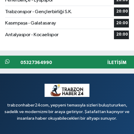
Fenerbahçe - Eyüpspor
20:00
Trabzonspor - Gençlerbirliği S.K.
20:00
Kasımpaşa - Galatasaray
20:00
Antalyaspor - Kocaelispor
20:00
05327364990
İLETIŞIM
trabzonhaber24com, yepyeni temasıyla sizleri buluştururken,
sadelik ve modernizmi bir araya getiriyor. Şatafattan kaçınıyor ve
insanlara haber okuyabilecekleri bir altyapı sunuyor.