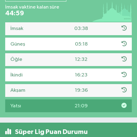
İmsak vaktine kalan süre
44:59
İmsak
03:38
Güneş
05:18
Öğle
12:32
İkindi
16:23
Akşam
19:36
Yatsı
21:09
Süper Lig Puan Durumu