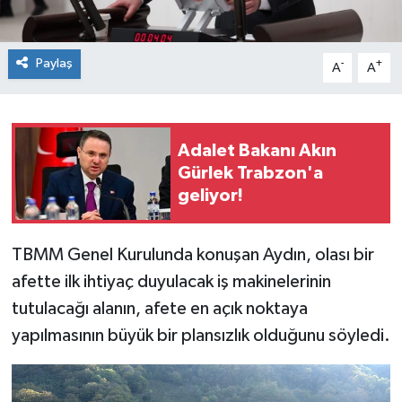
Paylaş
-
+
A
A
Adalet Bakanı Akın
Gürlek Trabzon'a
geliyor!
TBMM Genel Kurulunda konuşan Aydın, olası bir
afette ilk ihtiyaç duyulacak iş makinelerinin
tutulacağı alanın, afete en açık noktaya
yapılmasının büyük bir plansızlık olduğunu söyledi.