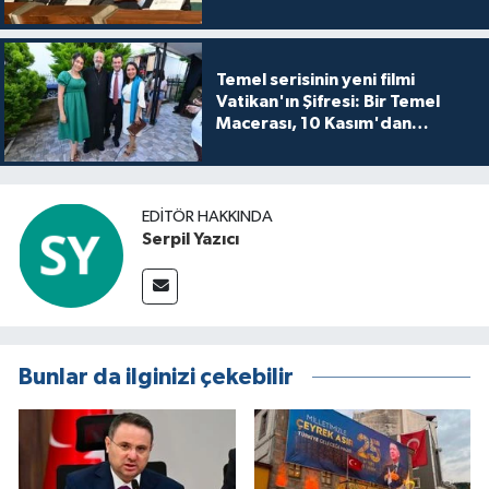
Temel serisinin yeni filmi
Vatikan'ın Şifresi: Bir Temel
Macerası, 10 Kasım'dan
itibaren sinemalarda seyirciyle
buluşuyo
EDITÖR HAKKINDA
Serpil Yazıcı
Bunlar da ilginizi çekebilir