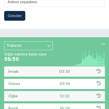
Gönder
Trabzon
Öğle vaktine kalan süre
56:49
İmsak
03:35
Güneş
05:16
Öğle
12:32
İkindi
16:24