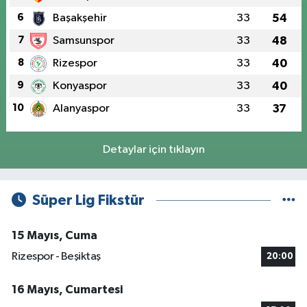
6
Başakşehir
33
54
7
Samsunspor
33
48
8
Rizespor
33
40
9
Konyaspor
33
40
10
Alanyaspor
33
37
Detaylar için tıklayın
Süper Lig Fikstür
15 Mayıs, Cuma
Rizespor - Beşiktaş
20:00
16 Mayıs, Cumartesi