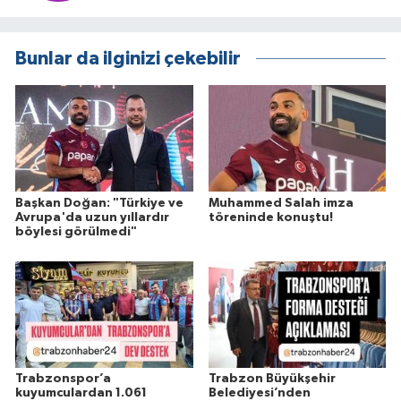
Bunlar da ilginizi çekebilir
Başkan Doğan: "Türkiye ve
Muhammed Salah imza
Avrupa'da uzun yıllardır
töreninde konuştu!
böylesi görülmedi"
Trabzonspor’a
Trabzon Büyükşehir
kuyumculardan 1.061
Belediyesi’nden