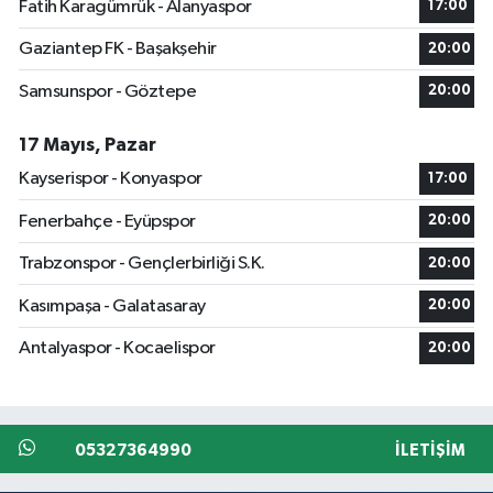
Fatih Karagümrük - Alanyaspor
17:00
Gaziantep FK - Başakşehir
20:00
Samsunspor - Göztepe
20:00
17 Mayıs, Pazar
Kayserispor - Konyaspor
17:00
Fenerbahçe - Eyüpspor
20:00
Trabzonspor - Gençlerbirliği S.K.
20:00
Kasımpaşa - Galatasaray
20:00
Antalyaspor - Kocaelispor
20:00
05327364990
İLETIŞIM