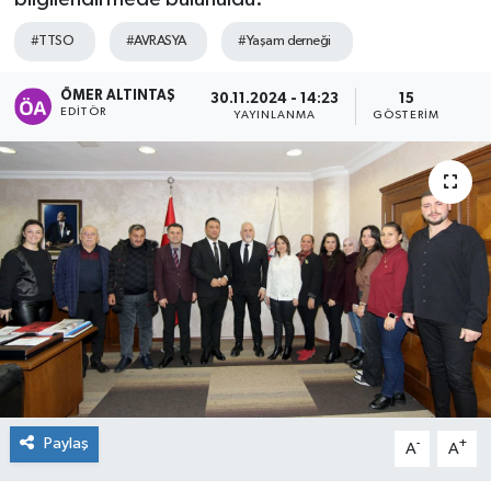
#TTSO
#AVRASYA
#Yaşam derneği
ÖMER ALTINTAŞ
30.11.2024 - 14:23
15
EDITÖR
YAYINLANMA
GÖSTERIM
Paylaş
-
+
A
A