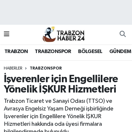
RESMÎ REKLAM
Nöbetçi Eczaneler
Hava Durumu
TRABZON
TRABZONSPOR
BÖLGESEL
GÜNDEM
Namaz Vakitleri
Trafik Durumu
HABERLER
TRABZONSPOR
İşverenler için Engellilere
Süper Lig Puan Durumu ve Fikstür
Yönelik İŞKUR Hizmetleri
Tüm Manşetler
Trabzon Ticaret ve Sanayi Odası (TTSO) ve
Avrasya Engelsiz Yaşam Derneği işbirliğinde
Son Dakika Haberleri
İşverenler için Engellilere Yönelik İŞKUR
Hizmetleri hakkında oda üyesi firmalara
Haber Arşivi
bilgilendirmede bulunuldu.