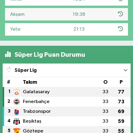
Akşam
19:38
Yatsı
21:13
Süper Lig Puan Durumu
Süper Lig
#
Takım
O
P
1
Galatasaray
33
77
2
Fenerbahçe
33
73
3
Trabzonspor
33
69
4
Beşiktaş
33
59
5
Göztepe
33
55