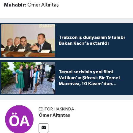
Muhabir:
Ömer Altıntaş
Trabzon iş dünyasının 9 talebi
Bakan Kacır’a aktarıldı
Temel serisinin yeni filmi
Vatikan'ın Şifresi: Bir Temel
Macerası, 10 Kasım'dan
itibaren sinemalarda seyirciyle
buluşuyo
EDITÖR HAKKINDA
Ömer Altıntaş