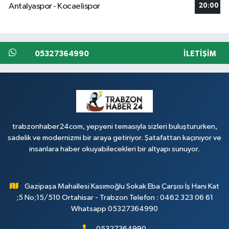
Antalyaspor - Kocaelispor
20:00
05327364990
İLETIŞIM
trabzonhaber24com, yepyeni temasıyla sizleri buluştururken,
sadelik ve modernizmi bir araya getiriyor. Şatafattan kaçınıyor ve
insanlara haber okuyabilecekleri bir altyapı sunuyor.
Gazipaşa Mahallesi Kasımoğlu Sokak Eba Çarşısı İş Hanı Kat
;5 No;15/510 Ortahisar - Trabzon Telefon : 0462 323 06 61
Whatsapp 05327364990
05327364990