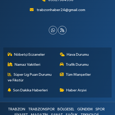
trabzonhaber24@gmail.com
Nöbetçi Eczaneler
Hava Durumu
Namaz Vakitleri
Trafik Durumu
Süper Lig Puan Durumu
Tüm Manşetler
ve Fikstür
Son Dakika Haberleri
Haber Arşivi
TRABZON
TRABZONSPOR
BÖLGESEL
GÜNDEM
SPOR
SİYASET
MAGAZİN
SANAT
SAĞLIK
TEKNOLOJİ