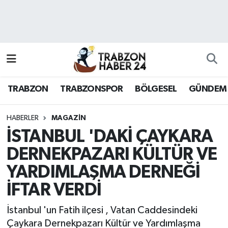
RESMÎ REKLAM
Nöbetçi Eczaneler
Hava Durumu
TRABZON
TRABZONSPOR
BÖLGESEL
GÜNDEM
Namaz Vakitleri
Trafik Durumu
HABERLER
MAGAZİN
İSTANBUL 'DAKİ ÇAYKARA
Süper Lig Puan Durumu ve Fikstür
DERNEKPAZARI KÜLTÜR VE
YARDIMLAŞMA DERNEĞİ
Tüm Manşetler
İFTAR VERDİ
Son Dakika Haberleri
İstanbul 'un Fatih ilçesi , Vatan Caddesindeki
Haber Arşivi
Çaykara Dernekpazarı Kültür ve Yardımlaşma