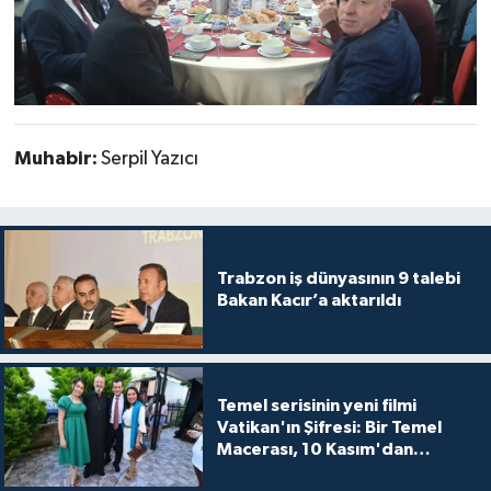
Muhabir:
Serpil Yazıcı
Trabzon iş dünyasının 9 talebi
Bakan Kacır’a aktarıldı
Temel serisinin yeni filmi
Vatikan'ın Şifresi: Bir Temel
Macerası, 10 Kasım'dan
itibaren sinemalarda seyirciyle