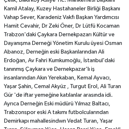
Çelik, Bakırköy Asliye Tic. Mahkemesi Başkanı
Kamil Atalay, Kuzey Hastahaneler Birliği Başkanı
Vahap Sever, Karadeniz Vakfı Başkan Yardımcısı
Hamit Cevahir, Dr Zeki Öner, Dr Lütfü Kocaman
Trabzon'daki Çaykara Dernekpazarı Kültür ve
Dayanışma Derneği Yönetim Kurulu üyesi Osman
Abanoz, Derneğin eski Başkanlarından Ali
Erdoğan, Av Fahri Kumkumoğlu, İstanbul'daki
tanınmış Çaykara ve Dernekpazar'lı iş
insanlarından Akın Yerekaban, Kemal Ayvacı,
Yaşar Şahin, Cemal Akyüz , Turgut Erol, Ali Turan
Gür 'de iftar yemeğine katılanlar arasında idi.
Ayrıca Derneğin Eski müdürü Yılmaz Baltacı,
Trabzonspor eski A takımı futbolcularından
Demirkapı mahallesindwn Vedat Turan, Yaşar