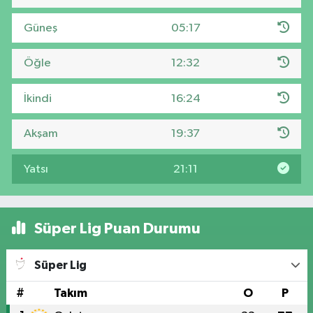
Güneş
05:17
Öğle
12:32
İkindi
16:24
Akşam
19:37
Yatsı
21:11
Süper Lig Puan Durumu
Süper Lig
#
Takım
O
P