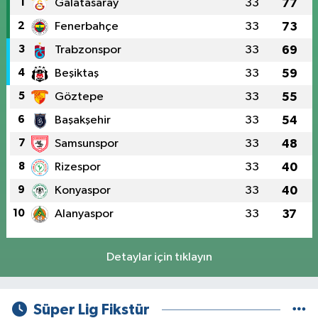
1
Galatasaray
33
77
2
Fenerbahçe
33
73
3
Trabzonspor
33
69
4
Beşiktaş
33
59
5
Göztepe
33
55
6
Başakşehir
33
54
7
Samsunspor
33
48
8
Rizespor
33
40
9
Konyaspor
33
40
10
Alanyaspor
33
37
Detaylar için tıklayın
Süper Lig Fikstür