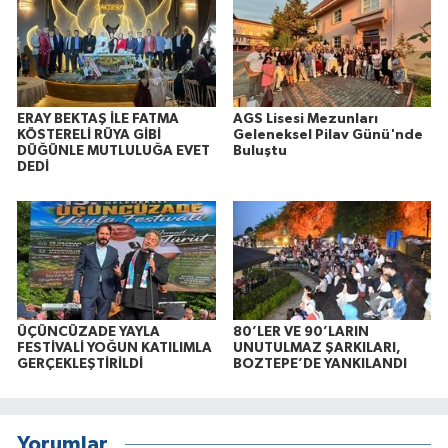
ERAY BEKTAŞ İLE FATMA
AGS Lisesi Mezunları
KÖSTERELİ RÜYA GİBİ
Geleneksel Pilav Günü'nde
DÜĞÜNLE MUTLULUĞA EVET
Buluştu
DEDİ
ÜÇÜNCÜZADE YAYLA
80’LER VE 90’LARIN
FESTİVALİ YOĞUN KATILIMLA
UNUTULMAZ ŞARKILARI,
GERÇEKLEŞTİRİLDİ
BOZTEPE’DE YANKILANDI
Yorumlar