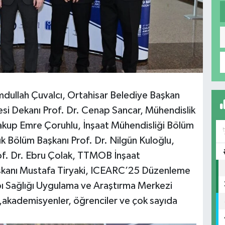
dullah Çuvalcı, Ortahisar Belediye Başkan
tesi Dekanı Prof. Dr. Cenap Sancar, Mühendislik
Yakup Emre Çoruhlu, İnşaat Mühendisliği Bölüm
ık Bölüm Başkanı Prof. Dr. Nilgün Kuloğlu,
of. Dr. Ebru Çolak, TTMOB İnşaat
şkanı Mustafa Tiryaki, ICEARC’25 Düzenleme
ı Sağlığı Uygulama ve Araştırma Merkezi
,akademisyenler, öğrenciler ve çok sayıda