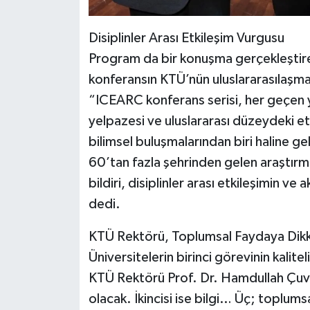
Disiplinler Arası Etkileşim Vurgusu
Program da bir konuşma gerçekleştire
konferansın KTÜ’nün uluslararasılaşma
“ICEARC konferans serisi, her geçen yıl
yelpazesi ve uluslararası düzeydeki et
bilimsel buluşmalarından biri haline gel
60’tan fazla şehrinden gelen araştırm
bildiri, disiplinler arası etkileşimin 
dedi.
KTÜ Rektörü, Toplumsal Faydaya Dikk
Üniversitelerin birinci görevinin kalit
KTÜ Rektörü Prof. Dr. Hamdullah Çuvalc
olacak. İkincisi ise bilgi… Üç; toplums