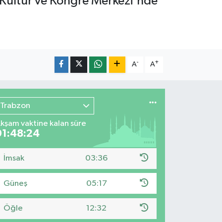
 Kültür ve Kongre Merkezi'nde
-
+
A
A
Trabzon
kşam vaktine kalan süre
01:48:22
İmsak
03:36
Güneş
05:17
Öğle
12:32