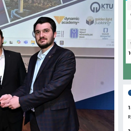
1
1
R