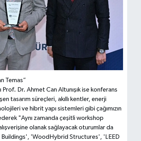
dan Temas”
rof. Dr. Ahmet Can Altunışık ise konferans
şen tasarım süreçleri, akıllı kentler, enerji
olojileri ve hibrit yapı sistemleri gibi çağımızın
de ederek "Aynı zamanda çeşitli workshop
gi alışverişine olanak sağlayacak oturumlar da
 Buildings', 'WoodHybrid Structures', 'LEED