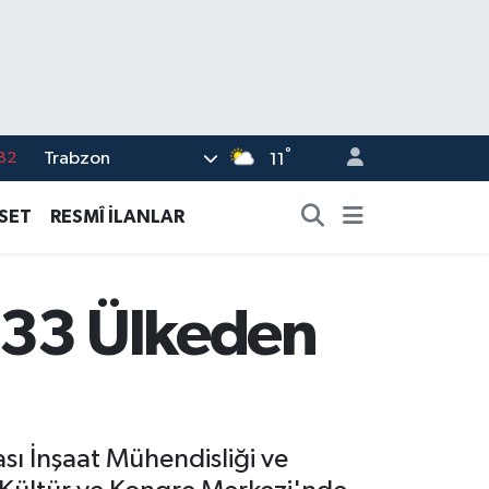
°
Trabzon
02
11
19
ASET
RESMÎ İLANLAR
18
19
 33 Ülkeden
%0
82
sı İnşaat Mühendisliği ve