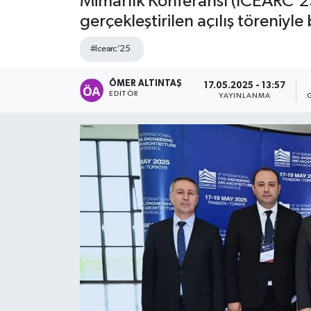
Mimarlık Konferansı (ICEARC’2
gerçekleştirilen açılış töreniyle
#Icearc’25
ÖMER ALTINTAŞ
17.05.2025 - 13:57
EDITÖR
YAYINLANMA