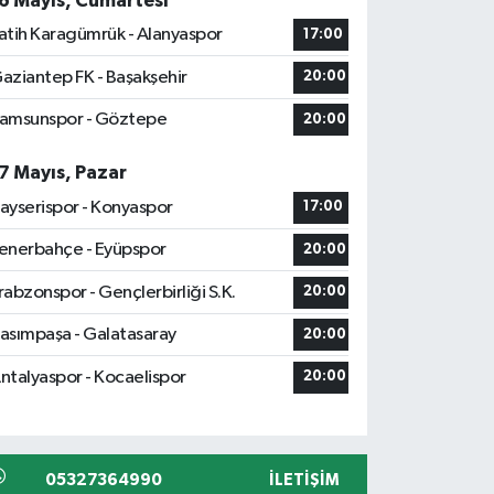
6 Mayıs, Cumartesi
atih Karagümrük - Alanyaspor
17:00
aziantep FK - Başakşehir
20:00
amsunspor - Göztepe
20:00
7 Mayıs, Pazar
ayserispor - Konyaspor
17:00
enerbahçe - Eyüpspor
20:00
rabzonspor - Gençlerbirliği S.K.
20:00
asımpaşa - Galatasaray
20:00
ntalyaspor - Kocaelispor
20:00
05327364990
İLETIŞIM