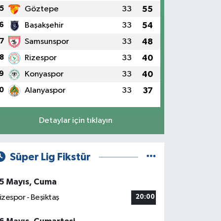
5
Göztepe
33
55
6
Başakşehir
33
54
7
Samsunspor
33
48
8
Rizespor
33
40
9
Konyaspor
33
40
0
Alanyaspor
33
37
Detaylar için tıklayın
Süper Lig Fikstür
5 Mayıs, Cuma
izespor - Beşiktaş
20:00