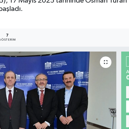
5), 17 Mayıs 2025 tarihinde Osman Turan
 başladı.
7
GÖSTERIM
A