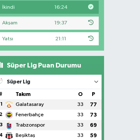
İkindi
16:24
Akşam
19:37
Yatsı
21:11
Süper Lig Puan Durumu
Süper Lig
#
Takım
O
P
1
Galatasaray
33
77
2
Fenerbahçe
33
73
3
Trabzonspor
33
69
4
Beşiktaş
33
59