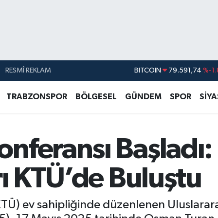
RESMÎ REKLAM
DOLAR
45,43620
%0.
EURO
53,38690
%0.
TRABZONSPOR
BÖLGESEL
GÜNDEM
SPOR
SİY
STERLİN
61,60380
%0.
G.ALTIN
6862,09000
%0.
nferansı Başladı:
BİST100
14.598,00
BITCOIN
79.591,74
%-1.
rı KTÜ’de Buluştu
KTÜ) ev sahipliğinde düzenlenen Uluslarara