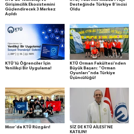
Girişimcilik Ekosistemini
Desteğinde Türkiye 8'incisi
Güçlendirecek 3 Merkez
Oldu
Açıldı
KTÜ’lü Öğrenciler İçin
KTÜ Orman Fakültesi’nden
Yenilikçi Bir Uygulama!
Büyük Başarı: “Orman
Oyunları”nda Türkiye
Üçüncülüğü!
Mısır'da KTÜ Rüzgârı!
SİZ DE KTÜ AİLESİ’NE
KATILIN!