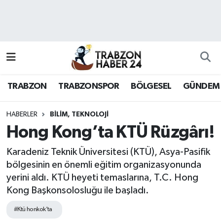
RESMÎ REKLAM
Nöbetçi Eczaneler
Hava Durumu
TRABZON
TRABZONSPOR
BÖLGESEL
GÜNDEM
Namaz Vakitleri
Trafik Durumu
HABERLER
BILIM, TEKNOLOJI
Hong Kong’ta KTÜ Rüzgârı!
Süper Lig Puan Durumu ve Fikstür
Karadeniz Teknik Üniversitesi (KTÜ), Asya-Pasifik
Tüm Manşetler
bölgesinin en önemli eğitim organizasyonunda
yerini aldı. KTÜ heyeti temaslarına, T.C. Hong
Son Dakika Haberleri
Kong Başkonsolosluğu ile başladı.
#Ktü honkok’ta
Haber Arşivi