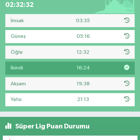
02:32:30
İmsak
03:35
Güneş
05:16
Öğle
12:32
İkindi
16:24
Akşam
19:38
Yatsı
21:13
Süper Lig Puan Durumu