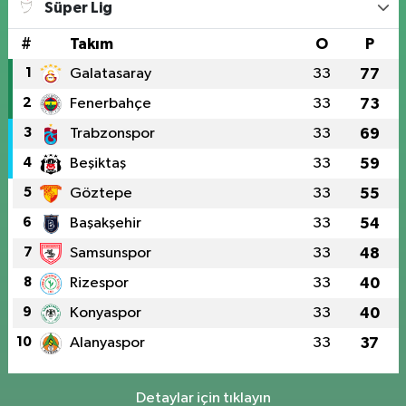
Süper Lig
#
Takım
O
P
1
Galatasaray
33
77
2
Fenerbahçe
33
73
3
Trabzonspor
33
69
4
Beşiktaş
33
59
5
Göztepe
33
55
6
Başakşehir
33
54
7
Samsunspor
33
48
8
Rizespor
33
40
9
Konyaspor
33
40
10
Alanyaspor
33
37
Detaylar için tıklayın