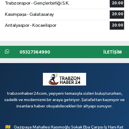
Trabzonspor - Gençlerbirliği S.K.
20:00
Kasımpaşa - Galatasaray
20:00
Antalyaspor - Kocaelispor
20:00
05327364990
İLETIŞIM
trabzonhaber24com, yepyeni temasıyla sizleri buluştururken,
sadelik ve modernizmi bir araya getiriyor. Şatafattan kaçınıyor ve
insanlara haber okuyabilecekleri bir altyapı sunuyor.
Gazipaşa Mahallesi Kasımoğlu Sokak Eba Çarşısı İş Hanı Kat