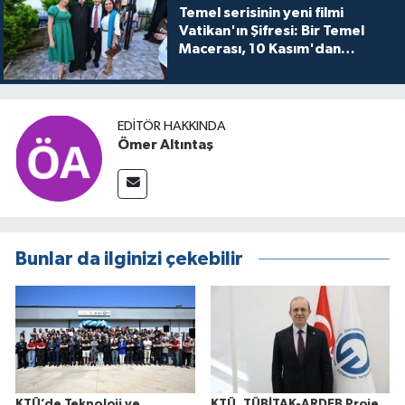
Temel serisinin yeni filmi
Vatikan'ın Şifresi: Bir Temel
Macerası, 10 Kasım'dan
itibaren sinemalarda seyirciyle
buluşuyo
EDITÖR HAKKINDA
Ömer Altıntaş
Bunlar da ilginizi çekebilir
KTÜ’de Teknoloji ve
KTÜ, TÜBİTAK-ARDEB Proje