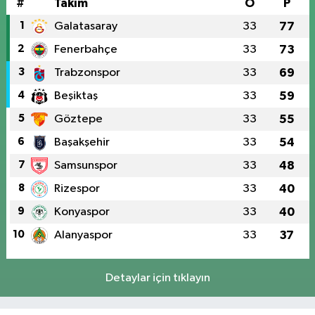
#
Takım
O
P
1
Galatasaray
33
77
2
Fenerbahçe
33
73
3
Trabzonspor
33
69
4
Beşiktaş
33
59
5
Göztepe
33
55
6
Başakşehir
33
54
7
Samsunspor
33
48
8
Rizespor
33
40
9
Konyaspor
33
40
10
Alanyaspor
33
37
Detaylar için tıklayın