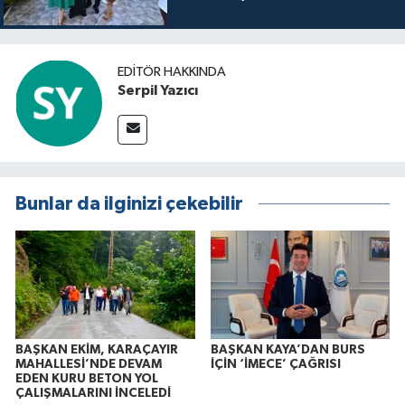
itibaren sinemalarda seyirciyle
buluşuyo
EDITÖR HAKKINDA
Serpil Yazıcı
Bunlar da ilginizi çekebilir
BAŞKAN EKİM, KARAÇAYIR
BAŞKAN KAYA’DAN BURS
MAHALLESİ’NDE DEVAM
İÇİN ‘İMECE’ ÇAĞRISI
EDEN KURU BETON YOL
ÇALIŞMALARINI İNCELEDİ