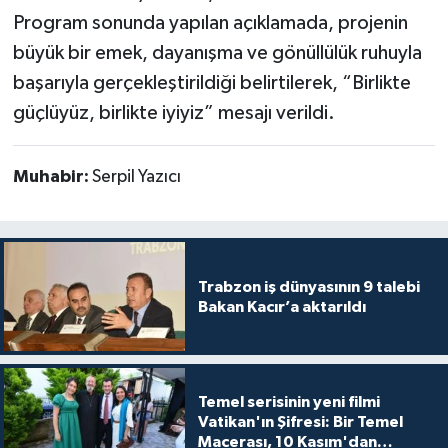
Program sonunda yapılan açıklamada, projenin
büyük bir emek, dayanışma ve gönüllülük ruhuyla
başarıyla gerçekleştirildiği belirtilerek, “Birlikte
güçlüyüz, birlikte iyiyiz” mesajı verildi.
Muhabir:
Serpil Yazıcı
Trabzon iş dünyasının 9 talebi
Bakan Kacır’a aktarıldı
Temel serisinin yeni filmi
Vatikan'ın Şifresi: Bir Temel
Macerası, 10 Kasım'dan