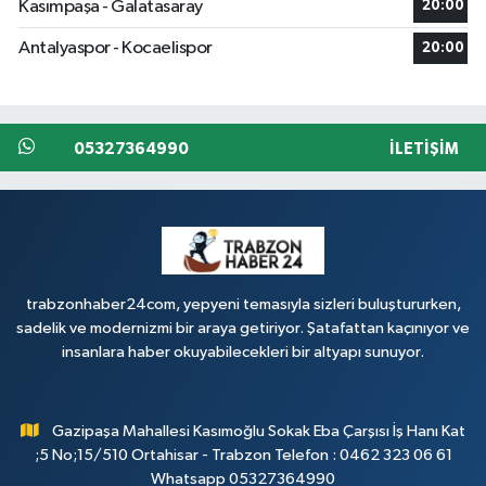
Kasımpaşa - Galatasaray
20:00
Antalyaspor - Kocaelispor
20:00
05327364990
İLETIŞIM
trabzonhaber24com, yepyeni temasıyla sizleri buluştururken,
sadelik ve modernizmi bir araya getiriyor. Şatafattan kaçınıyor ve
insanlara haber okuyabilecekleri bir altyapı sunuyor.
Gazipaşa Mahallesi Kasımoğlu Sokak Eba Çarşısı İş Hanı Kat
;5 No;15/510 Ortahisar - Trabzon Telefon : 0462 323 06 61
Whatsapp 05327364990