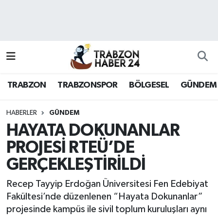
RESMÎ REKLAM
Nöbetçi Eczaneler
Hava Durumu
TRABZON
TRABZONSPOR
BÖLGESEL
GÜNDEM
Namaz Vakitleri
Trafik Durumu
HABERLER
GÜNDEM
HAYATA DOKUNANLAR
Süper Lig Puan Durumu ve Fikstür
PROJESİ RTEÜ’DE
GERÇEKLEŞTİRİLDİ
Tüm Manşetler
Recep Tayyip Erdoğan Üniversitesi Fen Edebiyat
Son Dakika Haberleri
Fakültesi’nde düzenlenen “Hayata Dokunanlar”
projesinde kampüs ile sivil toplum kuruluşları aynı
Haber Arşivi