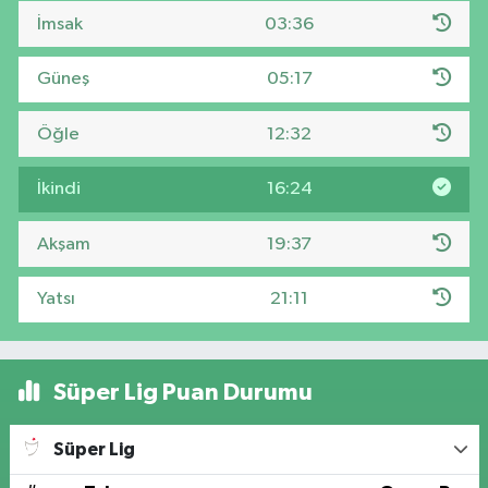
İmsak
03:36
Güneş
05:17
Öğle
12:32
İkindi
16:24
Akşam
19:37
Yatsı
21:11
Süper Lig Puan Durumu
Süper Lig