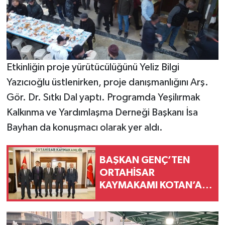
Etkinliğin proje yürütücülüğünü Yeliz Bilgi
Yazıcıoğlu üstlenirken, proje danışmanlığını Arş.
Gör. Dr. Sıtkı Dal yaptı. Programda Yeşilırmak
Kalkınma ve Yardımlaşma Derneği Başkanı İsa
Bayhan da konuşmacı olarak yer aldı.
BAŞKAN GENÇ’TEN
ORTAHİSAR
KAYMAKAMI KOTAN’A
HAYIRLI OLSUN
ZİYARETİ