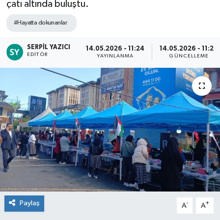
çatı altında buluştu.
#Hayatta dokunanlar
SERPIL YAZICI
14.05.2026 - 11:24
14.05.2026 - 11:28
EDITÖR
YAYINLANMA
GÜNCELLEME
Paylaş
-
+
A
A