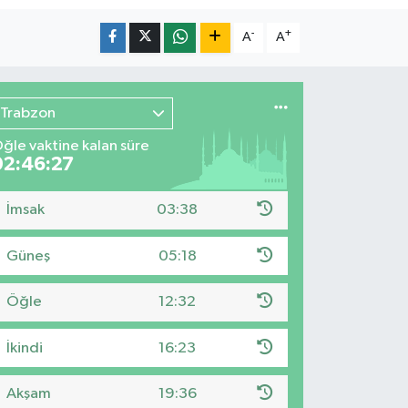
-
+
A
A
Trabzon
ğle vaktine kalan süre
02:46:26
İmsak
03:38
Güneş
05:18
Öğle
12:32
İkindi
16:23
Akşam
19:36