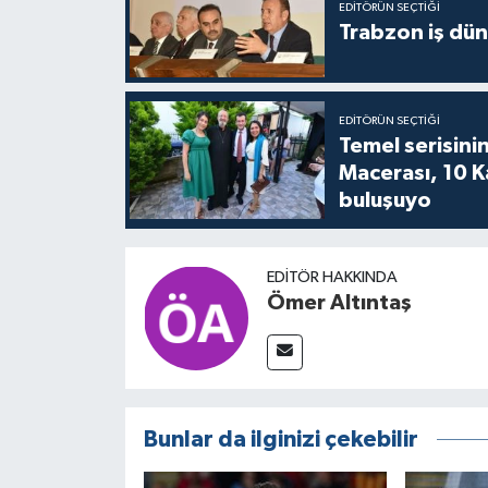
EDITÖRÜN SEÇTIĞI
Trabzon iş düny
EDITÖRÜN SEÇTIĞI
Temel serisinin
Macerası, 10 K
buluşuyo
EDITÖR HAKKINDA
Ömer Altıntaş
Bunlar da ilginizi çekebilir