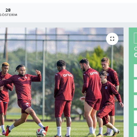
28
GÖSTERIM
Ö