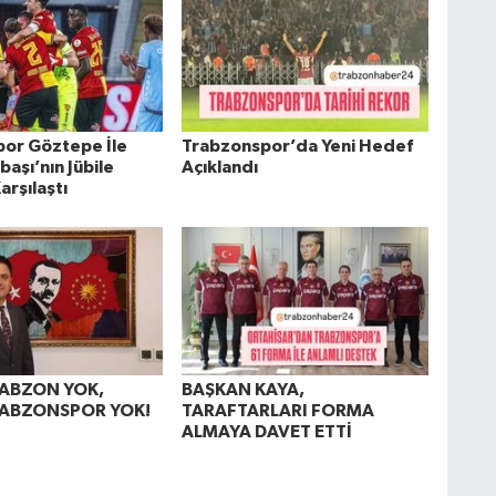
or Göztepe İle
Trabzonspor’da Yeni Hedef
başı’nın Jübile
Açıklandı
rşılaştı
ABZON YOK,
BAŞKAN KAYA,
RABZONSPOR YOK!
TARAFTARLARI FORMA
ALMAYA DAVET ETTİ