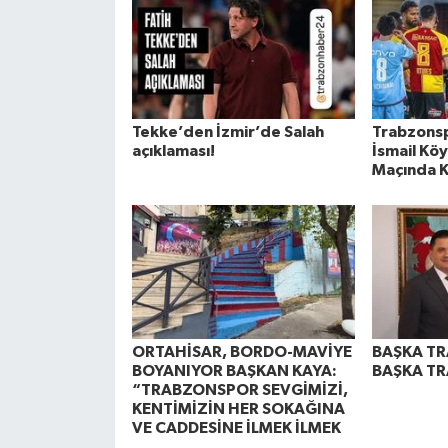
Tekke’den İzmir’de Salah
Trabzonsp
açıklaması!
İsmail Köy
Maçında Ka
ORTAHİSAR, BORDO-MAVİYE
BAŞKA TR
BOYANIYOR BAŞKAN KAYA:
BAŞKA T
“TRABZONSPOR SEVGİMİZİ,
KENTİMİZİN HER SOKAĞINA
VE CADDESİNE İLMEK İLMEK