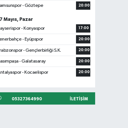
amsunspor - Göztepe
20:00
7 Mayıs, Pazar
ayserispor - Konyaspor
17:00
enerbahçe - Eyüpspor
20:00
rabzonspor - Gençlerbirliği S.K.
20:00
asımpaşa - Galatasaray
20:00
ntalyaspor - Kocaelispor
20:00
05327364990
İLETIŞIM