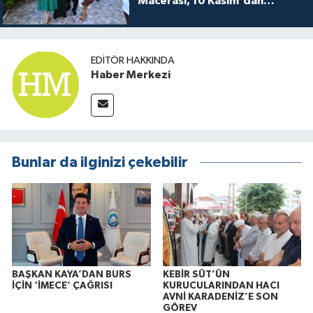
Macerası, 10 Kasım'dan
itibaren sinemalarda seyirciyle
buluşuyo
EDITÖR HAKKINDA
Haber Merkezi
Bunlar da ilginizi çekebilir
BAŞKAN KAYA’DAN BURS
KEBİR SÜT’ÜN
İÇİN ‘İMECE’ ÇAĞRISI
KURUCULARINDAN HACI
AVNİ KARADENİZ’E SON
GÖREV