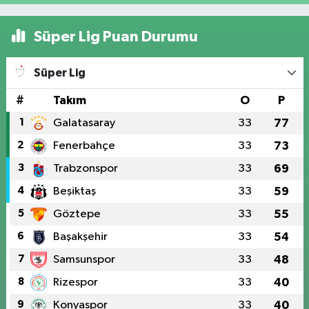
Süper Lig Puan Durumu
Süper Lig
#
Takım
O
P
1
Galatasaray
33
77
2
Fenerbahçe
33
73
3
Trabzonspor
33
69
4
Beşiktaş
33
59
5
Göztepe
33
55
6
Başakşehir
33
54
7
Samsunspor
33
48
8
Rizespor
33
40
9
Konyaspor
33
40