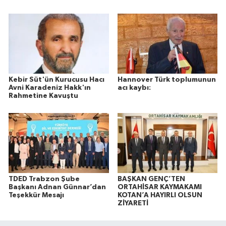
Kebir Süt'ün Kurucusu Hacı
Hannover Türk toplumunun
Avni Karadeniz Hakk'ın
acı kaybı:
Rahmetine Kavuştu
TDED Trabzon Şube
BAŞKAN GENÇ’TEN
Başkanı Adnan Günnar’dan
ORTAHİSAR KAYMAKAMI
Teşekkür Mesajı
KOTAN’A HAYIRLI OLSUN
ZİYARETİ