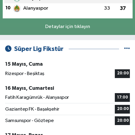
10
Alanyaspor
33
37
Detaylar için tıklayın
Süper Lig Fikstür
15 Mayıs, Cuma
Rizespor - Beşiktaş
20:00
16 Mayıs, Cumartesi
Fatih Karagümrük - Alanyaspor
17:00
Gaziantep FK - Başakşehir
20:00
Samsunspor - Göztepe
20:00