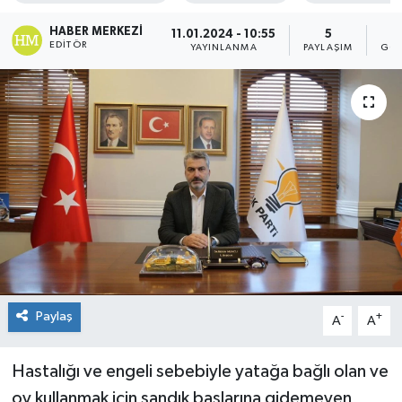
HABER MERKEZI
11.01.2024 - 10:55
5
EDITÖR
YAYINLANMA
PAYLAŞIM
GÖS
Paylaş
-
+
A
A
Hastalığı ve engeli sebebiyle yatağa bağlı olan ve
oy kullanmak için sandık başlarına gidemeyen