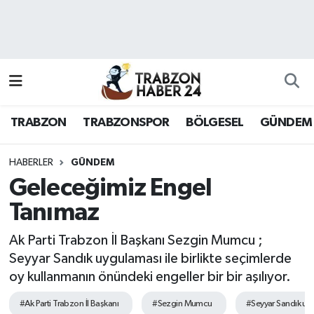
RESMÎ REKLAM
Nöbetçi Eczaneler
Hava Durumu
TRABZON
TRABZONSPOR
BÖLGESEL
GÜNDEM
Namaz Vakitleri
Trafik Durumu
HABERLER
GÜNDEM
Geleceğimiz Engel
Süper Lig Puan Durumu ve Fikstür
Tanımaz
Tüm Manşetler
Ak Parti Trabzon İl Başkanı Sezgin Mumcu ;
Seyyar Sandık uygulaması ile birlikte seçimlerde
Son Dakika Haberleri
oy kullanmanın önündeki engeller bir bir aşılıyor.
Haber Arşivi
#Ak Parti Trabzon İl Başkanı
#Sezgin Mumcu
#Seyyar Sandık uy