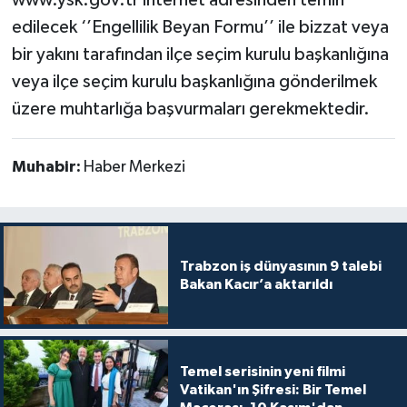
www.ysk.gov.tr internet adresinden temin
edilecek ‘’Engellilik Beyan Formu’’ ile bizzat veya
bir yakını tarafından ilçe seçim kurulu başkanlığına
veya ilçe seçim kurulu başkanlığına gönderilmek
üzere muhtarlığa başvurmaları gerekmektedir.
Muhabir:
Haber Merkezi
Trabzon iş dünyasının 9 talebi
Bakan Kacır’a aktarıldı
Temel serisinin yeni filmi
Vatikan'ın Şifresi: Bir Temel