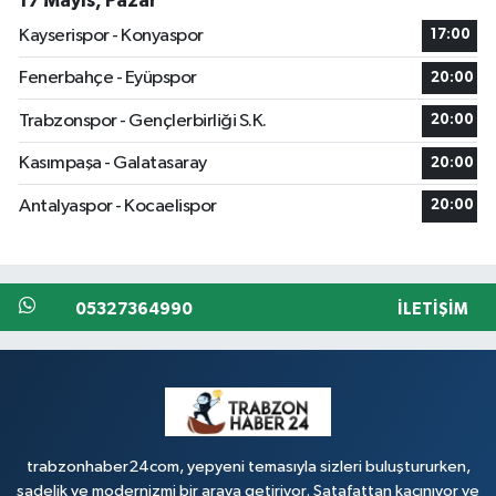
17 Mayıs, Pazar
Kayserispor - Konyaspor
17:00
Fenerbahçe - Eyüpspor
20:00
Trabzonspor - Gençlerbirliği S.K.
20:00
Kasımpaşa - Galatasaray
20:00
Antalyaspor - Kocaelispor
20:00
05327364990
İLETIŞIM
trabzonhaber24com, yepyeni temasıyla sizleri buluştururken,
sadelik ve modernizmi bir araya getiriyor. Şatafattan kaçınıyor ve