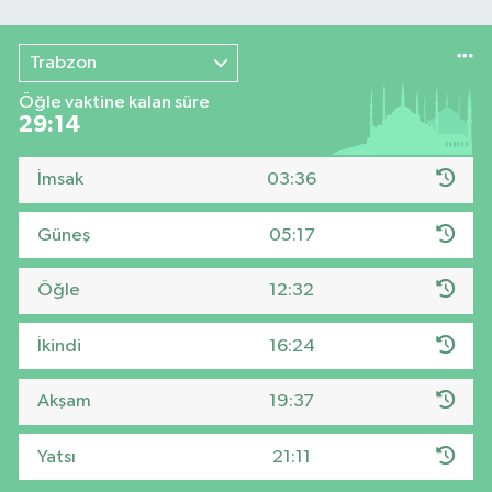
Trabzon
Öğle vaktine kalan süre
29:13
İmsak
03:36
Güneş
05:17
Öğle
12:32
İkindi
16:24
Akşam
19:37
Yatsı
21:11