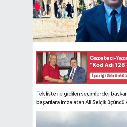
Gazeteci-Yaza
"Kod Adı 126"
İçeriği Görüntül
Tek liste ile gidilen seçimlerde, başkan
başarılara imza atan Ali Selçik üçüncü 