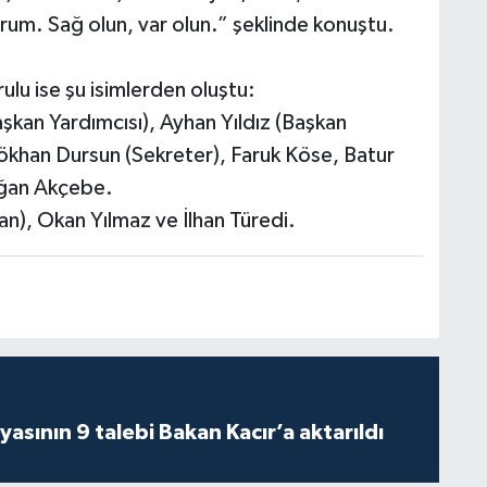
orum. Sağ olun, var olun.” şeklinde konuştu.
lu ise şu isimlerden oluştu:
şkan Yardımcısı), Ayhan Yıldız (Başkan
ökhan Dursun (Sekreter), Faruk Köse, Batur
oğan Akçebe.
n), Okan Yılmaz ve İlhan Türedi.
asının 9 talebi Bakan Kacır’a aktarıldı