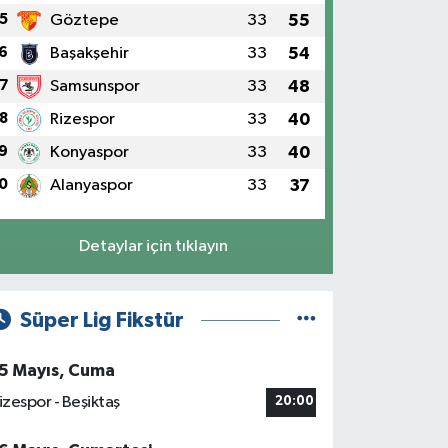
5
Göztepe
33
55
6
Başakşehir
33
54
7
Samsunspor
33
48
8
Rizespor
33
40
9
Konyaspor
33
40
0
Alanyaspor
33
37
Detaylar için tıklayın
Süper Lig Fikstür
5 Mayıs, Cuma
izespor - Beşiktaş
20:00