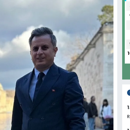
1
1
R