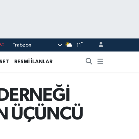
°
Trabzon
02
11
19
ASET
RESMÎ İLANLAR
18
19
 DERNEĞİ
%0
82
AN ÜÇÜNCÜ