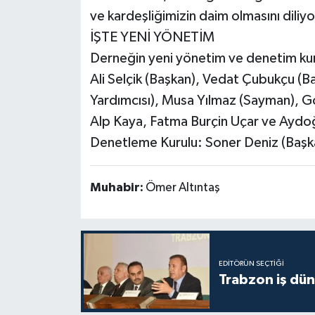
ve kardeşliğimizin daim olmasını diliy
İŞTE YENİ YÖNETİM
Derneğin yeni yönetim ve denetim kuru
Ali Selçik (Başkan), Vedat Çubukçu (Ba
Yardımcısı), Musa Yılmaz (Sayman), G
Alp Kaya, Fatma Burçin Uçar ve Ayd
Denetleme Kurulu: Soner Deniz (Başka
Muhabir:
Ömer Altıntaş
EDITÖRÜN SEÇTIĞI
Trabzon iş düny