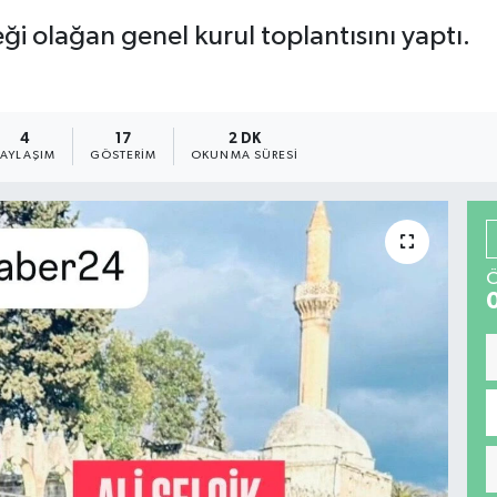
i olağan genel kurul toplantısını yaptı.
4
17
2 DK
PAYLAŞIM
GÖSTERIM
OKUNMA SÜRESI
Ö