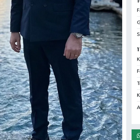
1
F
G
S
1
K
F
T
K
A