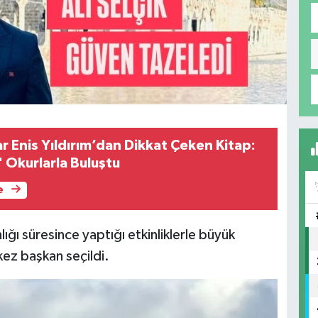
r Enis Yıldırım’dan Dikkat Çeken Kitap:
 Okurlarla Buluştu
e
lığı süresince yaptığı etkinliklerle büyük
kez başkan seçildi.