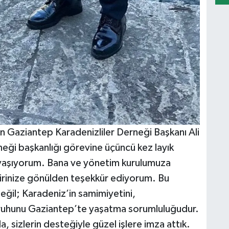
 Gaziantep Karadenizliler Derneği Başkanı Ali
neği başkanlığı görevine üçüncü kez layık
yaşıyorum. Bana ve yönetim kurulumuza
irinize gönülden teşekkür ediyorum. Bu
ğil; Karadeniz’in samimiyetini,
k ruhunu Gaziantep’te yaşatma sorumluluğudur.
a, sizlerin desteğiyle güzel işlere imza attık.