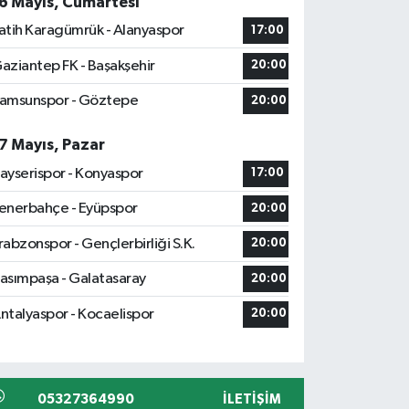
6 Mayıs, Cumartesi
atih Karagümrük - Alanyaspor
17:00
aziantep FK - Başakşehir
20:00
amsunspor - Göztepe
20:00
7 Mayıs, Pazar
ayserispor - Konyaspor
17:00
enerbahçe - Eyüpspor
20:00
rabzonspor - Gençlerbirliği S.K.
20:00
asımpaşa - Galatasaray
20:00
ntalyaspor - Kocaelispor
20:00
05327364990
İLETIŞIM