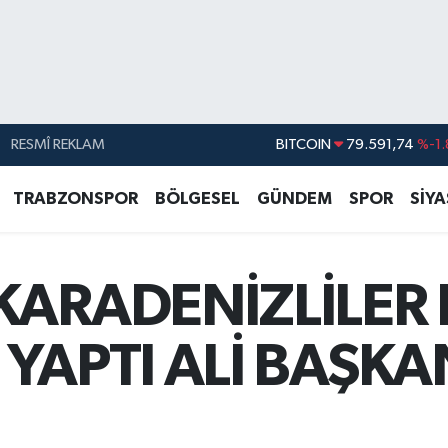
RESMÎ REKLAM
DOLAR
45,43620
%0.
EURO
53,38690
%0.
TRABZONSPOR
BÖLGESEL
GÜNDEM
SPOR
SİY
STERLİN
61,60380
%0.
G.ALTIN
6862,09000
%0.
KARADENİZLİLER
BİST100
14.598,00
BITCOIN
79.591,74
%-1.
 YAPTI ALİ BAŞK