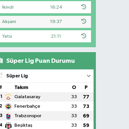
İkindi
16:24
Akşam
19:37
Yatsı
21:11
Süper Lig Puan Durumu
Süper Lig
#
Takım
O
P
1
Galatasaray
33
77
2
Fenerbahçe
33
73
3
Trabzonspor
33
69
4
Beşiktaş
33
59