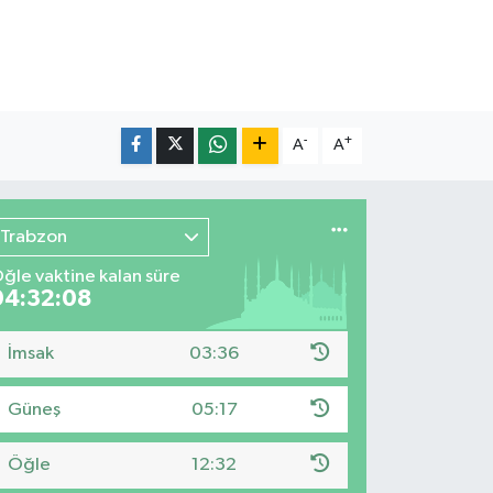
-
+
A
A
Trabzon
ğle vaktine kalan süre
04:32:06
İmsak
03:36
Güneş
05:17
Öğle
12:32