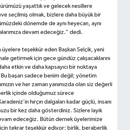
türümüzü yaşattık ve gelecek nesillere
eve seçilmiş olmak, bizlere daha büyük bir
önümüzdeki dönemde de aynı heyecan, aynı
şmalarımıza devam edeceğiz.” dedi.
üyelere teşekkür eden Başkan Selçik, yeni
hale getirmek için gece gündüz çalışacaklarını
daha etkin ve daha kapsayıcı bir noktaya
. Bu başarı sadece benim değil; yönetim
mızın ve her zaman yanımızda olan siz değerli
aberlik içinde olduğumuz sürece
radeniz’in hırçın dalgaları kadar güçlü, insanı
uzu bir kez daha gösterdiniz. Sizlere layık
devam edeceğiz. Bütün dernek üyelerimize
için tekrar teşekkür ediyor; birlik, beraberlik