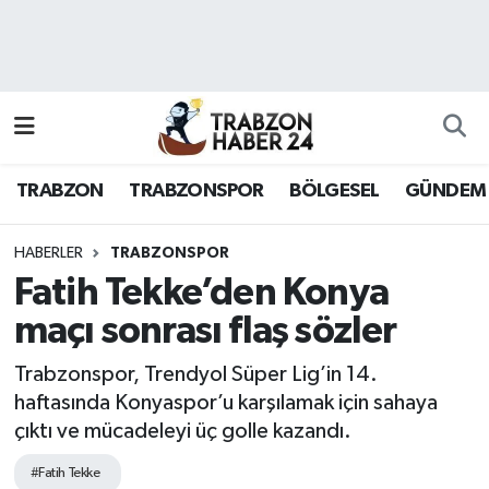
RESMÎ REKLAM
Nöbetçi Eczaneler
Hava Durumu
TRABZON
TRABZONSPOR
BÖLGESEL
GÜNDEM
Namaz Vakitleri
Trafik Durumu
HABERLER
TRABZONSPOR
Fatih Tekke’den Konya
Süper Lig Puan Durumu ve Fikstür
maçı sonrası flaş sözler
Tüm Manşetler
Trabzonspor, Trendyol Süper Lig’in 14.
haftasında Konyaspor’u karşılamak için sahaya
Son Dakika Haberleri
çıktı ve mücadeleyi üç golle kazandı.
Haber Arşivi
#Fatih Tekke