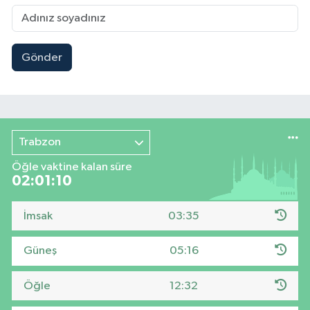
Gönder
Trabzon
Öğle vaktine kalan süre
02:01:10
İmsak
03:35
Güneş
05:16
Öğle
12:32