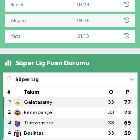
İkindi
16:24
Akşam
19:38
Yatsı
21:13
Süper Lig Puan Durumu
Süper Lig
#
Takım
O
P
1
Galatasaray
33
77
2
Fenerbahçe
33
73
3
Trabzonspor
33
69
4
Beşiktaş
33
59