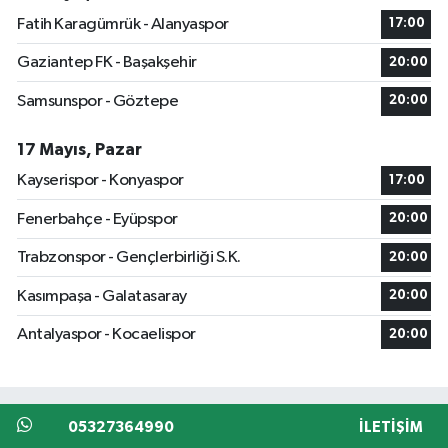
Fatih Karagümrük - Alanyaspor
17:00
Gaziantep FK - Başakşehir
20:00
Samsunspor - Göztepe
20:00
17 Mayıs, Pazar
Kayserispor - Konyaspor
17:00
Fenerbahçe - Eyüpspor
20:00
Trabzonspor - Gençlerbirliği S.K.
20:00
Kasımpaşa - Galatasaray
20:00
Antalyaspor - Kocaelispor
20:00
05327364990
İLETIŞIM