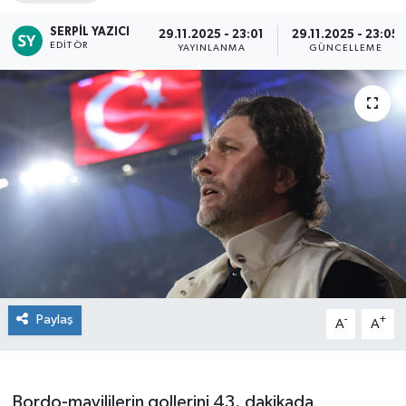
SERPIL YAZICI
29.11.2025 - 23:01
29.11.2025 - 23:05
EDITÖR
YAYINLANMA
GÜNCELLEME
Paylaş
-
+
A
A
Bordo-mavililerin gollerini 43. dakikada