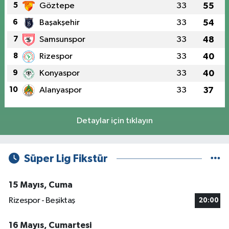
5
Göztepe
33
55
6
Başakşehir
33
54
7
Samsunspor
33
48
8
Rizespor
33
40
9
Konyaspor
33
40
10
Alanyaspor
33
37
Detaylar için tıklayın
Süper Lig Fikstür
15 Mayıs, Cuma
Rizespor - Beşiktaş
20:00
16 Mayıs, Cumartesi