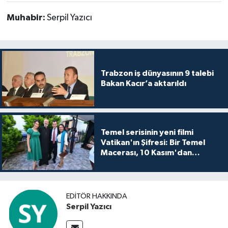
Muhabir:
Serpil Yazıcı
Trabzon iş dünyasının 9 talebi
Bakan Kacır’a aktarıldı
Temel serisinin yeni filmi
Vatikan'ın Şifresi: Bir Temel
Macerası, 10 Kasım'dan
itibaren sinemalarda seyirciyle
buluşuyo
EDITÖR HAKKINDA
Serpil Yazıcı