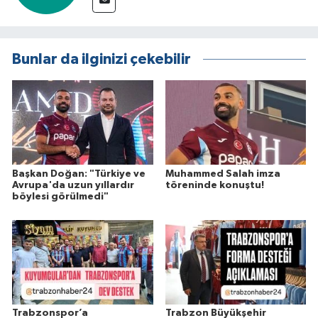
Bunlar da ilginizi çekebilir
Başkan Doğan: "Türkiye ve
Muhammed Salah imza
Avrupa'da uzun yıllardır
töreninde konuştu!
böylesi görülmedi"
Trabzonspor’a
Trabzon Büyükşehir