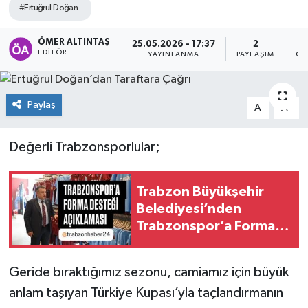
#Ertuğrul Doğan
ÖMER ALTINTAŞ
25.05.2026 - 17:37
2
EDITÖR
YAYINLANMA
PAYLAŞIM
GÖ
Paylaş
-
+
A
A
Değerli Trabzonsporlular;
Trabzon Büyükşehir
Belediyesi’nden
Trabzonspor’a Forma
Desteği Açıklaması
Geride bıraktığımız sezonu, camiamız için büyük
anlam taşıyan Türkiye Kupası’yla taçlandırmanın