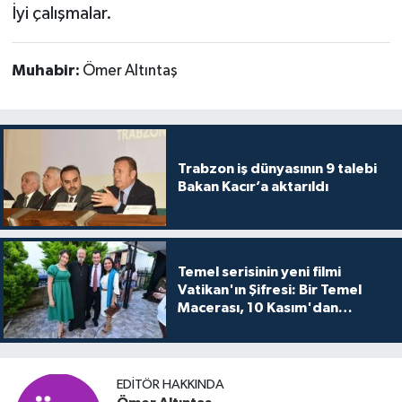
İyi çalışmalar.
Muhabir:
Ömer Altıntaş
Trabzon iş dünyasının 9 talebi
Bakan Kacır’a aktarıldı
Temel serisinin yeni filmi
Vatikan'ın Şifresi: Bir Temel
Macerası, 10 Kasım'dan
itibaren sinemalarda seyirciyle
buluşuyo
EDITÖR HAKKINDA