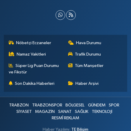
Nöbetçi Eczaneler
Hava Durumu
Namaz Vakitleri
Trafik Durumu
Süper Lig Puan Durumu
Tüm Manşetler
ve Fikstür
Son Dakika Haberleri
Haber Arşivi
TRABZON
TRABZONSPOR
BÖLGESEL
GÜNDEM
SPOR
SİYASET
MAGAZİN
SANAT
SAĞLIK
TEKNOLOJİ
RESMÎ REKLAM
Haber Yazılımı:
TE Bilişim