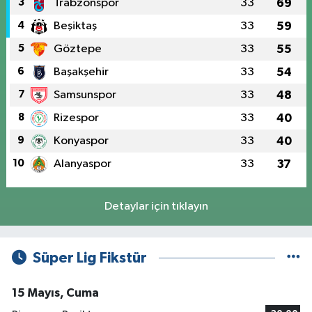
3
Trabzonspor
33
69
4
Beşiktaş
33
59
5
Göztepe
33
55
6
Başakşehir
33
54
7
Samsunspor
33
48
8
Rizespor
33
40
9
Konyaspor
33
40
10
Alanyaspor
33
37
Detaylar için tıklayın
Süper Lig Fikstür
15 Mayıs, Cuma