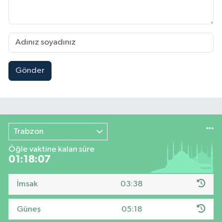
Gönder
Trabzon
Öğle vaktine kalan süre
01:18:06
İmsak
03:38
Güneş
05:18