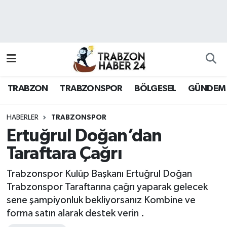
RESMÎ REKLAM
Nöbetçi Eczaneler
Hava Durumu
TRABZON
TRABZONSPOR
BÖLGESEL
GÜNDEM
Namaz Vakitleri
Trafik Durumu
HABERLER
TRABZONSPOR
Ertuğrul Doğan’dan
Süper Lig Puan Durumu ve Fikstür
Taraftara Çağrı
Tüm Manşetler
Trabzonspor Kulüp Başkanı Ertuğrul Doğan
Trabzonspor Taraftarına çağrı yaparak gelecek
Son Dakika Haberleri
sene şampiyonluk bekliyorsanız Kombine ve
forma satın alarak destek verin .
Haber Arşivi