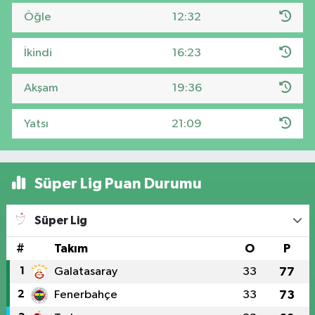
Öğle
12:32
İkindi
16:23
Akşam
19:36
Yatsı
21:09
Süper Lig Puan Durumu
Süper Lig
#
Takım
O
P
1
Galatasaray
33
77
2
Fenerbahçe
33
73