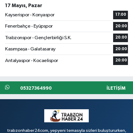
17 Mayıs, Pazar
Kayserispor - Konyaspor
17:00
Fenerbahçe - Eyüpspor
20:00
Trabzonspor - Gençlerbirliği S.K.
20:00
Kasımpaşa - Galatasaray
20:00
Antalyaspor - Kocaelispor
20:00
05327364990
İLETIŞIM
trabzonhaber24com, yepyeni temasıyla sizleri buluştururken,