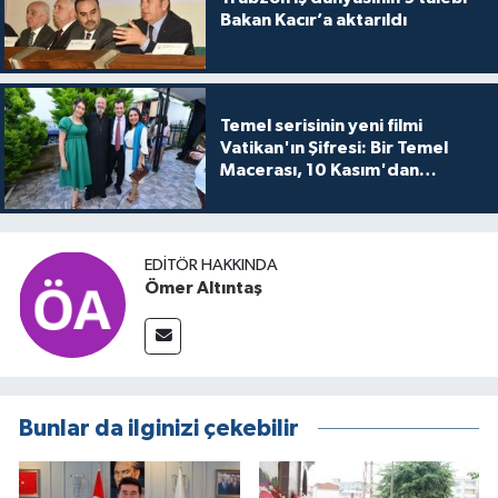
Bakan Kacır’a aktarıldı
Temel serisinin yeni filmi
Vatikan'ın Şifresi: Bir Temel
Macerası, 10 Kasım'dan
itibaren sinemalarda seyirciyle
buluşuyo
EDITÖR HAKKINDA
Ömer Altıntaş
Bunlar da ilginizi çekebilir