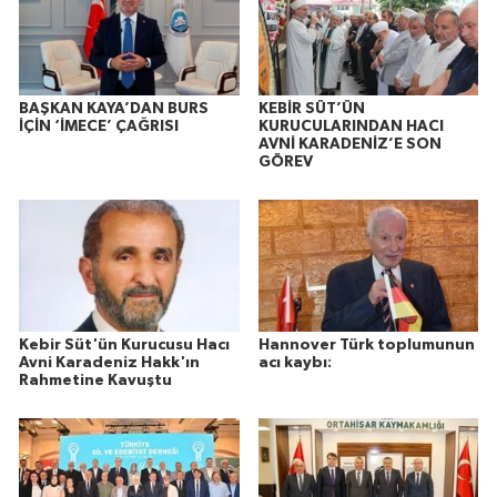
BAŞKAN KAYA’DAN BURS
KEBİR SÜT’ÜN
İÇİN ‘İMECE’ ÇAĞRISI
KURUCULARINDAN HACI
AVNİ KARADENİZ’E SON
GÖREV
Kebir Süt'ün Kurucusu Hacı
Hannover Türk toplumunun
Avni Karadeniz Hakk'ın
acı kaybı:
Rahmetine Kavuştu