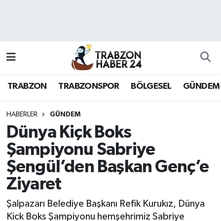
RESMÎ REKLAM
Nöbetçi Eczaneler
Hava Durumu
TRABZON
TRABZONSPOR
BÖLGESEL
GÜNDEM
Namaz Vakitleri
Trafik Durumu
HABERLER
GÜNDEM
Dünya Kiçk Boks
Süper Lig Puan Durumu ve Fikstür
Şampiyonu Sabriye
Şengül’den Başkan Genç’e
Tüm Manşetler
Ziyaret
Son Dakika Haberleri
Şalpazarı Belediye Başkanı Refik Kurukız, Dünya
Haber Arşivi
Kick Boks Şampiyonu hemşehrimiz Sabriye