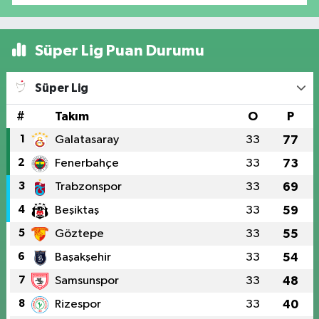
Süper Lig Puan Durumu
Süper Lig
#
Takım
O
P
1
Galatasaray
33
77
2
Fenerbahçe
33
73
3
Trabzonspor
33
69
4
Beşiktaş
33
59
5
Göztepe
33
55
6
Başakşehir
33
54
7
Samsunspor
33
48
8
Rizespor
33
40