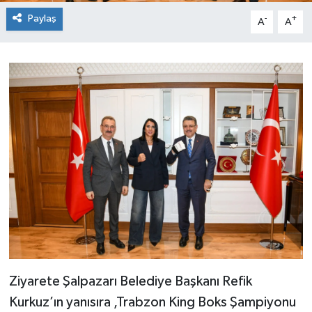
Paylaş
-
+
A
A
Ziyarete Şalpazarı Belediye Başkanı Refik
Kurkuz’ın yanısıra ,Trabzon King Boks Şampiyonu