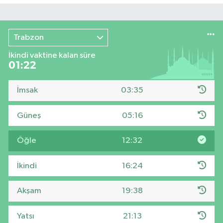
Trabzon
İkindi vaktine kalan süre
01:21
İmsak
03:35
Güneş
05:16
Öğle
12:32
İkindi
16:24
Akşam
19:38
Yatsı
21:13